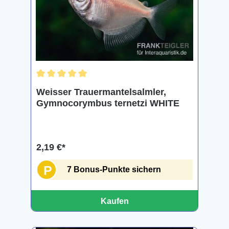
Durchschnittliche Bewertung von 5 von 5 Sternen
Weisser Trauermantelsalmler,
Gymnocorymbus ternetzi WHITE
2,19 €*
P
7 Bonus-Punkte sichern
Kaufen