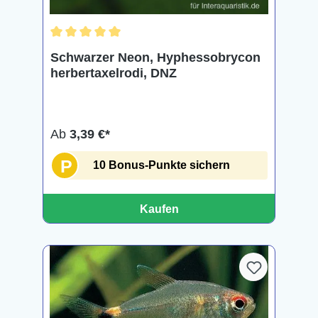
Durchschnittliche Bewertung von 5 von 5 Sternen
Schwarzer Neon, Hyphessobrycon
herbertaxelrodi, DNZ
Ab
3,39 €*
P
10 Bonus-Punkte sichern
Kaufen