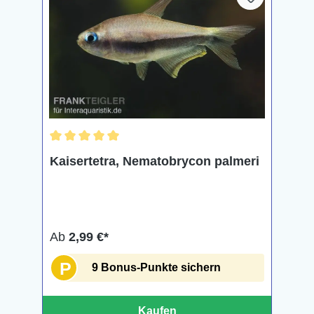
Durchschnittliche Bewertung von 5 von 5 Sternen
Kaisertetra, Nematobrycon palmeri
Ab
2,99 €*
P
9 Bonus-Punkte sichern
Kaufen