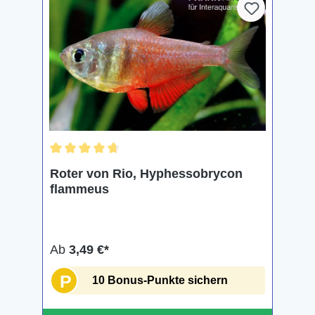
Durchschnittliche Bewertung von 4.6 von 5 Sternen
Roter von Rio, Hyphessobrycon
flammeus
Ab
3,49 €*
P
10 Bonus-Punkte sichern