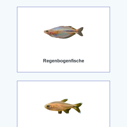
Regenbogenfische