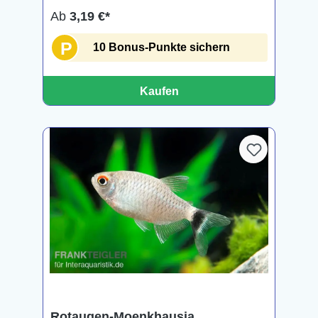
Ab
3,19 €*
P
10 Bonus-Punkte sichern
Kaufen
Rotaugen-Moenkhausia,