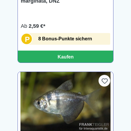
marginata, DNZ
Ab
2,59 €*
P
8 Bonus-Punkte sichern
Kaufen