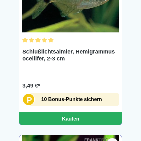
Durchschnittliche Bewertung von 5 von 5 Sternen
Schlußlichtsalmler, Hemigrammus
ocellifer, 2-3 cm
3,49 €*
P
10 Bonus-Punkte sichern
Kaufen