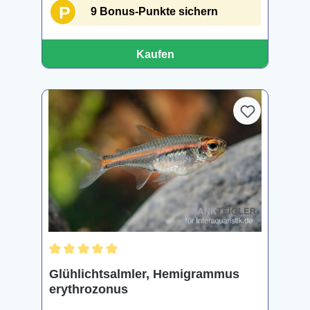
P
9 Bonus-Punkte sichern
Kaufen
Durchschnittliche Bewertung von 5 von 5 Sternen
Glühlichtsalmler, Hemigrammus
erythrozonus