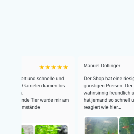
Manuel Dollinger
★★★★★
upport und schnelle und
Der Shop hat eine riesige Au
lung. Garnelen kamen bis
günstigen Preisen. Der Kunde
nd an.
wahnsinnig freundlich und zu
 lebende Tier wurde mir am
hat jemand so schnell und ko
oße Umstände
reagiert wie hier...