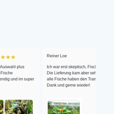
Reiner Loe
★★
★★
ahl plus
Ich war erst skeptisch, Fische online zu bes
he
Die Lieferung kam aber sehr gut verpackt 
g und im super
alle Fische haben den Transport überlebt! 
Dank und gerne wieder!