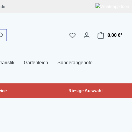
.de
0,00 €*
raristik
Gartenteich
Sonderangebote
ice
Riesige Auswahl