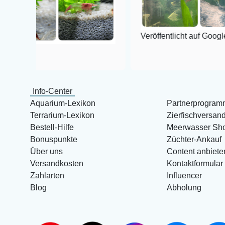
Veröffentlicht auf Google
le
Info-Center
Aquarium-Lexikon
Partnerprogram
Terrarium-Lexikon
Zierfischversan
Bestell-Hilfe
Meerwasser Sh
Bonuspunkte
Züchter-Ankauf
Über uns
Content anbiete
Versandkosten
Kontaktformular
Zahlarten
Influencer
Blog
Abholung