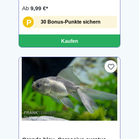
Ab
9,99 €*
P
30 Bonus-Punkte sichern
Kaufen