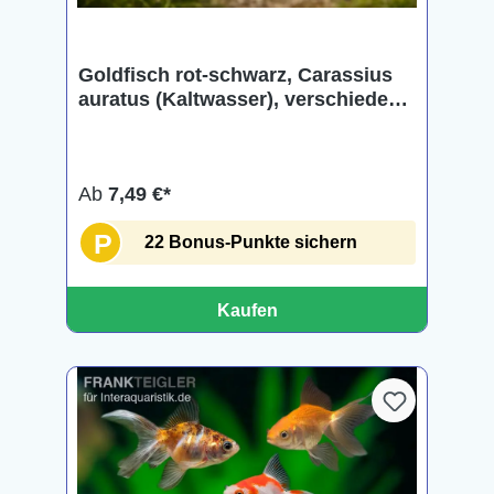
Goldfisch rot-schwarz, Carassius
auratus (Kaltwasser), verschiedene
Größen
Ab
7,49 €*
P
22 Bonus-Punkte sichern
Kaufen