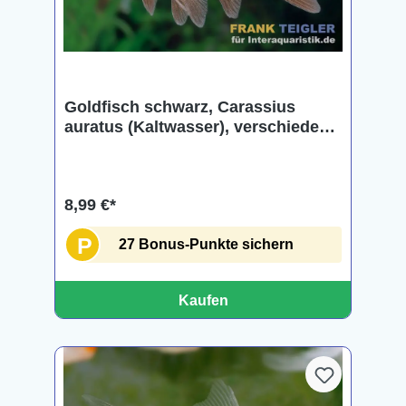
Goldfisch schwarz, Carassius
auratus (Kaltwasser), verschiedene
Größen
8,99 €*
P
27 Bonus-Punkte sichern
Kaufen