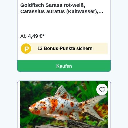
Goldfisch Sarasa rot-weiß,
Carassius auratus (Kaltwasser),
verschiedene Größen
Ab
4,49 €*
P
13 Bonus-Punkte sichern
Kaufen