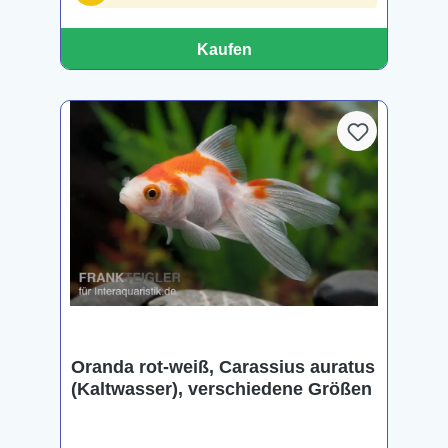
Kaufen
Oranda rot-weiß, Carassius auratus
(Kaltwasser), verschiedene Größen