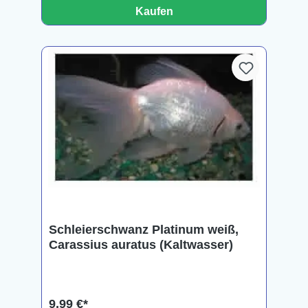
Kaufen
Schleierschwanz Platinum weiß,
Carassius auratus (Kaltwasser)
9,99 €*