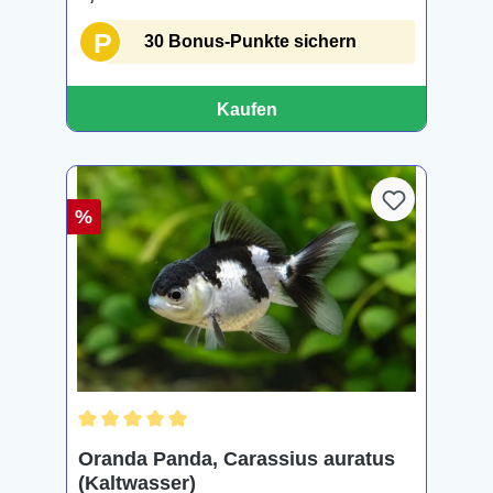
P
30 Bonus-Punkte sichern
Kaufen
%
Durchschnittliche Bewertung von 5 von 5 Sternen
Oranda Panda, Carassius auratus
(Kaltwasser)