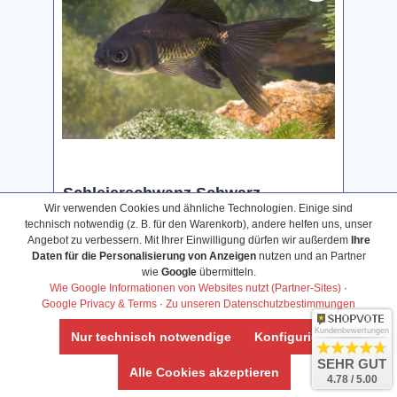
Schleierschwanz Schwarz,
Wir verwenden Cookies und ähnliche Technologien. Einige sind
Carassius auratus (Kaltwasser), 8-
technisch notwendig (z. B. für den Warenkorb), andere helfen uns, unser
10 cm
Angebot zu verbessern. Mit Ihrer Einwilligung dürfen wir außerdem
Ihre
Daten für die Personalisierung von Anzeigen
nutzen und an Partner
wie
Google
übermitteln.
Ab
18,99 €*
Wie Google Informationen von Websites nutzt (Partner-Sites)
·
Google Privacy & Terms
·
Zu unseren Datenschutzbestimmungen
P
57 Bonus-Punkte sichern
Kundenbewertungen
Nur technisch notwendige
Konfigurieren
SEHR GUT
Alle Cookies akzeptieren
4.78 / 5.00
Kaufen