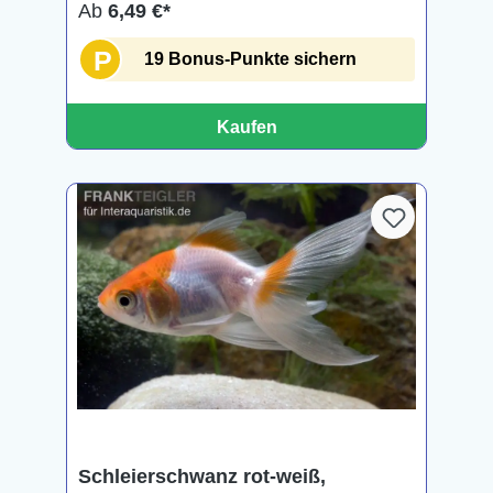
Ab
6,49 €*
P
19 Bonus-Punkte sichern
Kaufen
Schleierschwanz rot-weiß,