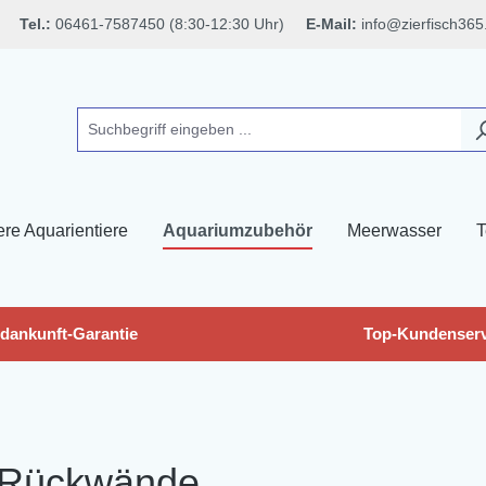
Tel.:
06461-7587450 (8:30-12:30 Uhr)
E-Mail:
info@zierfisch365
ere Aquarientiere
Aquariumzubehör
Meerwasser
T
dankunft-Garantie
Top-Kundenserv
Rückwände