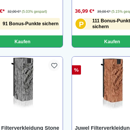
 €*
36,99 €*
32,00 €*
(5.03% gespart)
39,00 €*
(5.15% ges
111 Bonus-Punk
P
91 Bonus-Punkte sichern
sichern
Kaufen
Kaufen
%
 Filterverkleidung Stone
Juwel Filterverkleidu