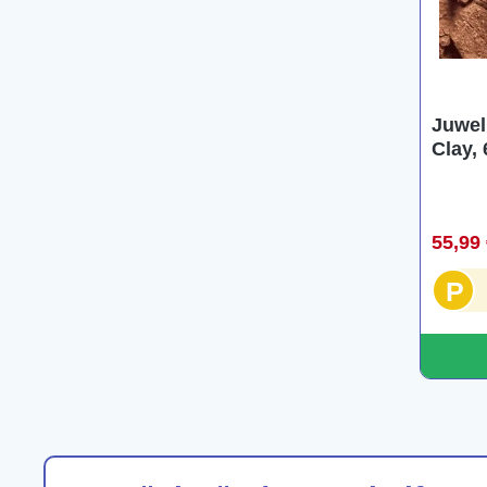
Juwel
Clay,
55,99
P