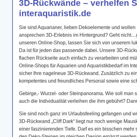
3D-Rückwände – verhelfen 
interaquaristik.de
Sie sind Aquarianer, lieben Dekoelemente und wollen
ansprechen 3D-Erlebnis im Hintergrund? Geht nicht…
unseren Online-Shop, lassen Sie sich von unserem luk
Da ist für jeden das passende dabei. Unsere 3D-Rück
flachen Rückseite auch einfach zu verarbeiten und müh
Online-Shops für Aquarien und Aquaristikbedarf im In
sicher Ihre nagelneue 3D-Rückwand. Zusätzlich zu eine
kompetentes und freundliches Personal sowie eine sch
Gebirge,- Wurzel- oder Steinpanorama. Wie soll man 
auch die Individualität verleihen die ihm gebührt? D
Sie sind noch ganz im Urlaubsfeeling gefangen und wü
3D-Rückwand „Cliff Dark“ liegt nur noch wenige Mausk
einer faszinierenden Tiefe. Darf es ein bisschen mehr
den Deko-Steinen im gleichen Design ergänzt werden