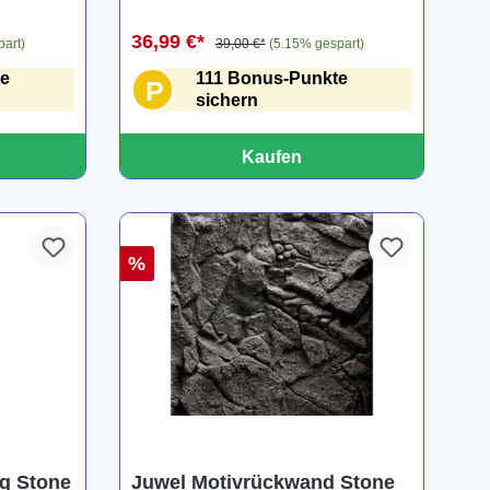
36,99 €*
part)
39,00 €*
(5.15% gespart)
te
111 Bonus-Punkte
P
sichern
Kaufen
%
ng Stone
Juwel Motivrückwand Stone