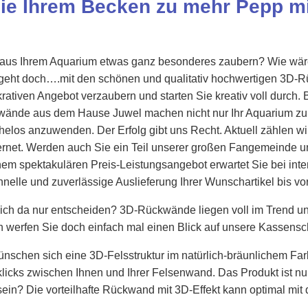
Sie Ihrem Becken zu mehr Pepp m
 aus Ihrem Aquarium etwas ganz besonderes zaubern? Wie wäre
geht doch….mit den schönen und qualitativ hochwertigen 3D-R
rativen Angebot verzaubern und starten Sie kreativ voll durch.
wände aus dem Hause Juwel machen nicht nur Ihr Aquarium zu ei
elos anzuwenden. Der Erfolg gibt uns Recht. Aktuell zählen wir
ternet. Werden auch Sie ein Teil unserer großen Fangemeinde 
m spektakulären Preis-Leistungsangebot erwartet Sie bei inter
nelle und zuverlässige Auslieferung Ihrer Wunschartikel bis v
sich da nur entscheiden? 3D-Rückwände liegen voll im Trend u
ann werfen Sie doch einfach mal einen Blick auf unsere Kasse
nschen sich eine 3D-Felsstruktur im natürlich-bräunlichem Far
licks zwischen Ihnen und Ihrer Felsenwand. Das Produkt ist nur
 sein? Die vorteilhafte Rückwand mit 3D-Effekt kann optimal mit
.