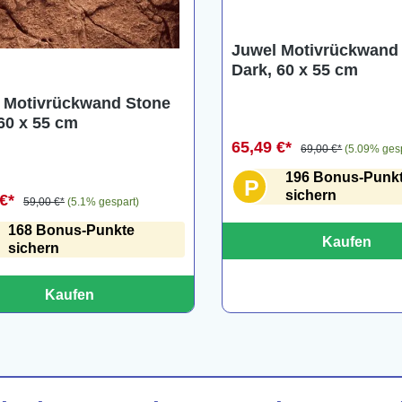
Juwel Motivrückwand 
Dark, 60 x 55 cm
 Motivrückwand Stone
 60 x 55 cm
65,49 €*
69,00 €*
(5.09% ges
196 Bonus-Punk
P
sichern
 €*
59,00 €*
(5.1% gespart)
168 Bonus-Punkte
Kaufen
sichern
Kaufen