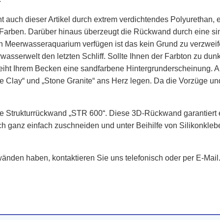
auch dieser Artikel durch extrem verdichtendes Polyurethan, 
le Farben. Darüber hinaus überzeugt die Rückwand durch eine s
 ein Meerwasseraquarium verfügen ist das kein Grund zu verzw
asserwelt den letzten Schliff. Sollte Ihnen der Farbton zu dunke
erleiht Ihrem Becken eine sandfarbene Hintergrunderscheinung. 
 Clay“ und „Stone Granite“ ans Herz legen. Da die Vorzüge un
e Strukturrückwand „STR 600“. Diese 3D-Rückwand garantiert e
sich ganz einfach zuschneiden und unter Beihilfe von Silikonkle
nden haben, kontaktieren Sie uns telefonisch oder per E-Mail