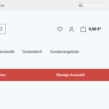
.de
0,00 €*
erraristik
Gartenteich
Sonderangebote
ice
Riesige Auswahl