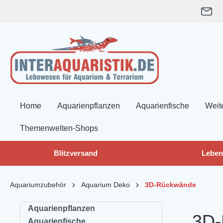
springen
Zur Hauptnavigation springen
Home
Aquarienpflanzen
Aquarienfische
Weit
Themenwelten-Shops
Blitzversand
Leben
Aquariumzubehör
Aquarium Deko
3D-Rückwände
Aquarienpflanzen
3D-
Aquarienfische