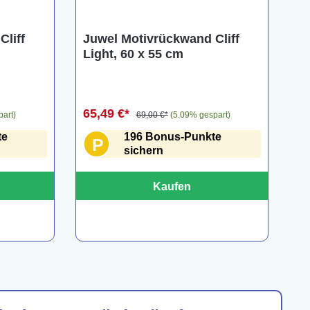
Cliff
Juwel Motivrückwand Cliff
Light, 60 x 55 cm
65,49 €*
part)
69,00 €*
(5.09% gespart)
te
196 Bonus-Punkte
P
sichern
Kaufen