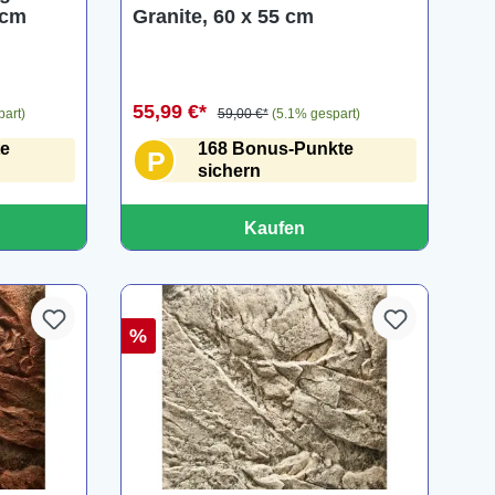
 cm
Granite, 60 x 55 cm
55,99 €*
part)
59,00 €*
(5.1% gespart)
te
168 Bonus-Punkte
P
sichern
Kaufen
%