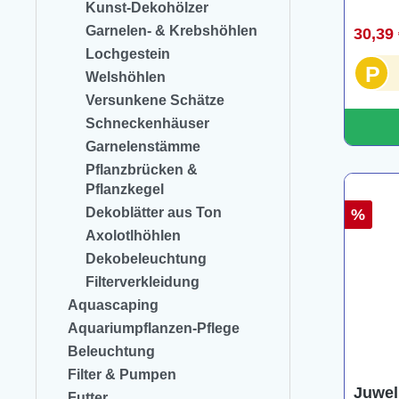
Kunst-Dekohölzer
Garnelen- & Krebshöhlen
30,39
Lochgestein
P
Welshöhlen
Versunkene Schätze
Schneckenhäuser
Garnelenstämme
Pflanzbrücken &
Pflanzkegel
Dekoblätter aus Ton
%
Axolotlhöhlen
Dekobeleuchtung
Filterverkleidung
Aquascaping
Aquariumpflanzen-Pflege
Beleuchtung
Filter & Pumpen
Juwel
Futter