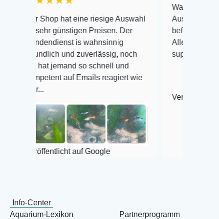
★★★★
Warenanlieferung Top un
 Shop hat eine riesige Auswahl
Auswahl plus gesundheit
sehr günstigen Preisen. Der
befinden der Fische einw
dendienst is wahnsinnig
Alles ist quick lebendig 
undlich und zuverlässig, noch
super Zustand. Gerne wi
 hat jemand so schnell und
petent auf Emails reagiert wie
..
Veröffentlicht auf Google
öffentlicht auf Google
Info-Center
Aquarium-Lexikon
Partnerprogramm