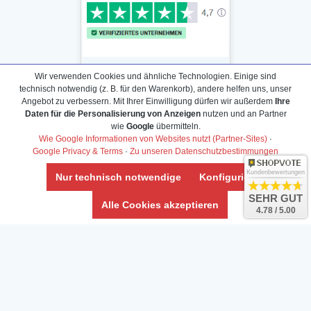
Wir verwenden Cookies und ähnliche Technologien. Einige sind
technisch notwendig (z. B. für den Warenkorb), andere helfen uns, unser
Angebot zu verbessern. Mit Ihrer Einwilligung dürfen wir außerdem
Ihre
Daten für die Personalisierung von Anzeigen
nutzen und an Partner
Daten­schutz­erklärung
wie
Google
übermitteln.
Widerrufs­recht /Widerrufs­formular
Wie Google Informationen von Websites nutzt (Partner-Sites)
·
Google Privacy & Terms
·
Zu unseren Datenschutzbestimmungen
AGB & Info
Impressum
Kundenbewertungen
Nur technisch notwendige
Konfigurieren
Umwelt und Entsorgung
SEHR GUT
Alle Cookies akzeptieren
4.78 / 5.00
Vertrag widerrufen
* Alle Preise inkl. ges. MwSt. zzgl.
Versandkosten
Zierfische, Garnelen, Krebse, Wasserschnecken (Wirbellose),
Aquarienpflanzen & Aquarium-Zubehör preiswert online kaufen.
© Copyright 2024 Interaquaristik.de Shop, Aquarium und