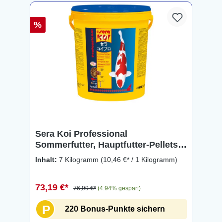
%
Sera Koi Professional
Sommerfutter, Hauptfutter-Pellets,
7 kg (21l)
Inhalt:
7 Kilogramm
(10,46 €* / 1 Kilogramm)
73,19 €*
76,99 €*
(4.94% gespart)
P
220 Bonus-Punkte sichern