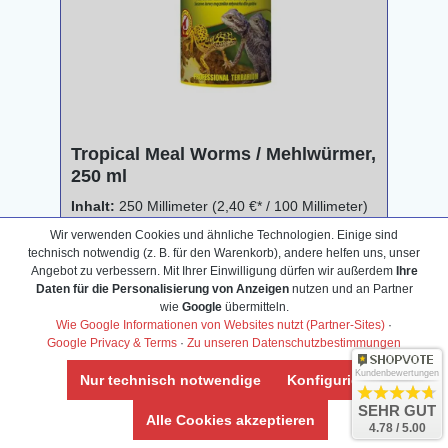
Tropical Meal Worms / Mehlwürmer,
250 ml
Inhalt:
250 Millimeter
(2,40 €* / 100 Millimeter)
Wir verwenden Cookies und ähnliche Technologien. Einige sind
technisch notwendig (z. B. für den Warenkorb), andere helfen uns, unser
5,99 €*
Angebot zu verbessern. Mit Ihrer Einwilligung dürfen wir außerdem
Ihre
Daten für die Personalisierung von Anzeigen
nutzen und an Partner
P
18 Bonus-Punkte sichern
wie
Google
übermitteln.
Wie Google Informationen von Websites nutzt (Partner-Sites)
·
Google Privacy & Terms
·
Zu unseren Datenschutzbestimmungen
Ansehen
Kundenbewertungen
Nur technisch notwendige
Konfigurieren
SEHR GUT
Alle Cookies akzeptieren
4.78 / 5.00