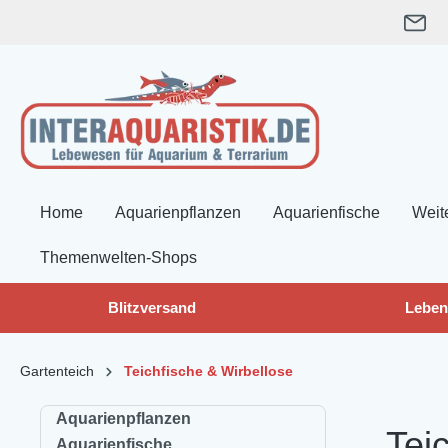
springen
Zur Hauptnavigation springen
Home
Aquarienpflanzen
Aquarienfische
Weit
Themenwelten-Shops
Blitzversand
Leben
Gartenteich
Teichfische & Wirbellose
Aquarienpflanzen
Tei
Aquarienfische