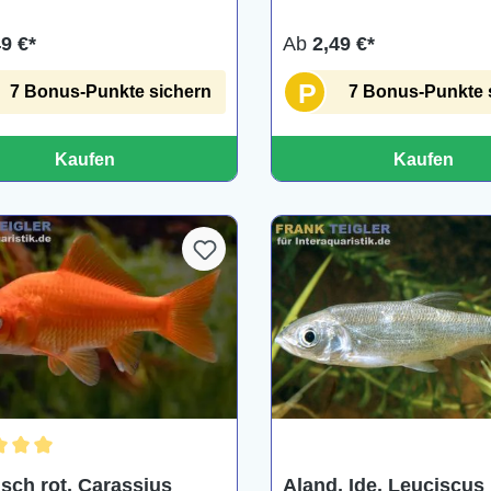
49 €*
Ab
2,49 €*
P
7 Bonus-Punkte sichern
7 Bonus-Punkte 
Kaufen
Kaufen
chnittliche Bewertung von 5 von 5 Sternen
isch rot, Carassius
Aland, Ide, Leuciscus 