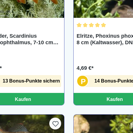
Durchschnittliche Bewertu
der, Scardinius
Elritze, Phoxinus phox
rophthalmus, 7-10 cm
8 cm (Kaltwasser), D
wasser)
*
4,69 €*
P
13 Bonus-Punkte sichern
14 Bonus-Punkte
Kaufen
Kaufen