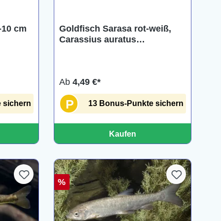
ng von 5 von 5 Sternen
7-10 cm
Goldfisch Sarasa rot-weiß,
Carassius auratus
(Kaltwasser), verschiedene
Größen
Ab
4,49 €*
P
 sichern
13 Bonus-Punkte sichern
Kaufen
%