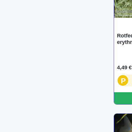
Rotfe
eryth
(Kalt
4,49 €
P