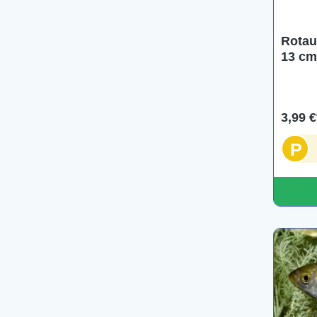
Rotaug
13 cm
3,99 €
P