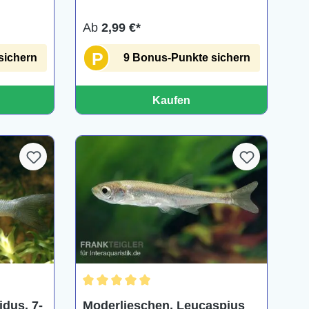
Ab
2,99 €*
P
sichern
9 Bonus-Punkte sichern
Kaufen
Durchschnittliche Bewertung von 5 von 5 Ster
idus, 7-
Moderlieschen, Leucaspius