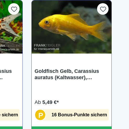
ng von 5 von 5 Sternen
ssius
Goldfisch Gelb, Carassius
auratus (Kaltwasser),
verschiedene Größen
Ab
5,49 €*
P
 sichern
16 Bonus-Punkte sichern