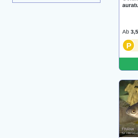
aurat
versc
Ab
3,
P