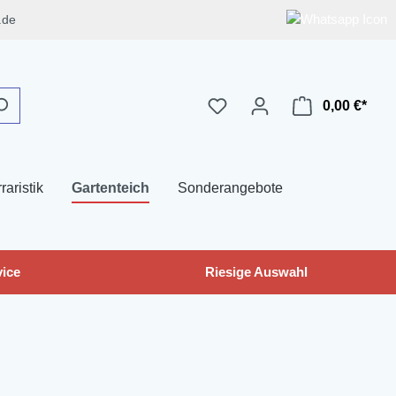
.de
0,00 €*
raristik
Gartenteich
Sonderangebote
ice
Riesige Auswahl