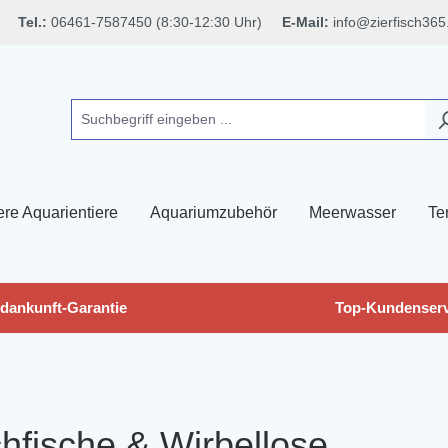
Tel.:
06461-7587450 (8:30-12:30 Uhr)
E-Mail:
info@zierfisch365
ere Aquarientiere
Aquariumzubehör
Meerwasser
Ter
dankunft-Garantie
Top-Kundenserv
chfische & Wirbellose