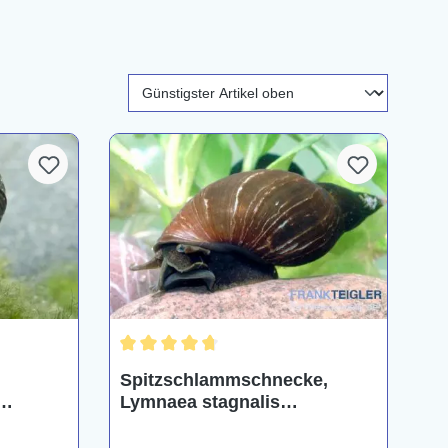
ng von 4.4 von 5 Sternen
Durchschnittliche Bewertung von 4.8 von 5 St
Spitzschlammschnecke,
Lymnaea stagnalis
asser)
(Kaltwasser)