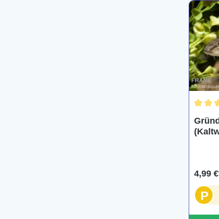
Durchs
Gründ
(Kalt
4,99 €
P