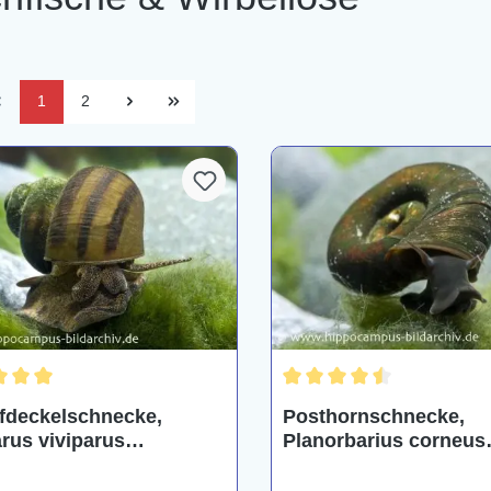
1
2
chnittliche Bewertung von 5 von 5 Sternen
Durchschnittliche Bewertu
deckelschnecke,
Posthornschnecke,
arus viviparus
Planorbarius corneus
wasser & Warmwasser)
(Kaltwasser & Warmw