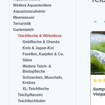
Weitere Aquarientiere
Aquariumzubehör
Meerwasser
Terraristik
Gartenteich
Teichfische & Wirbellose
Goldfische & Oranda
Kois & Japan-Koi
Forellen, Karpfen & Co.
Störe
Weitere Teich- &
Biotopfische
Schnecken, Muscheln,
Krebse
Durchs
XL-Teichfische
Sumpf
Vivip
Teichpflanzen
(Kalt
Teichfischfutter