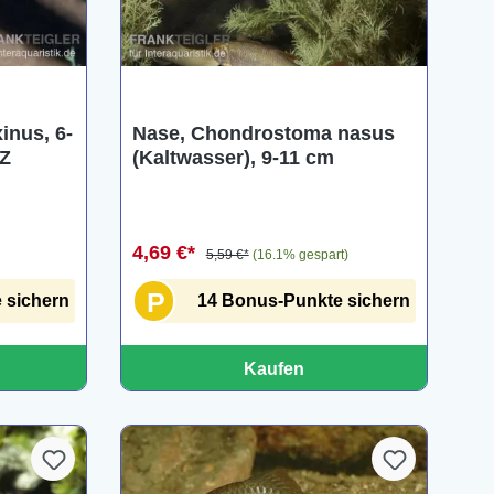
ng von 5 von 5 Sternen
inus, 6-
Nase, Chondrostoma nasus
NZ
(Kaltwasser), 9-11 cm
4,69 €*
5,59 €*
(16.1% gespart)
P
 sichern
14 Bonus-Punkte sichern
Kaufen