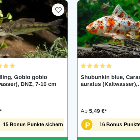
chnittliche Bewertung von 5 von 5 Sternen
Durchschnittliche Bewertu
ling, Gobio gobio
Shubunkin blue, Cara
wasser), DNZ, 7-10 cm
auratus (Kaltwasser),
verschiedene Größen
*
Ab
5,49 €*
P
15 Bonus-Punkte sichern
16 Bonus-Punkte