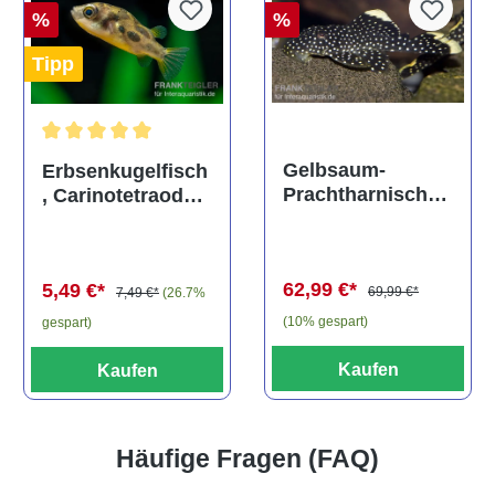
%
%
Tipp
Durchschnittliche Bewertung von 5 von 5 Sternen
Gelbsaum-
Erbsenkugelfisch
Prachtharnischw
, Carinotetraodon
els, L81,
travancoricus
Baryancistrus
(Minifisch)
spec., 6-8 cm
62,99 €*
5,49 €*
69,99 €*
7,49 €*
(26.7%
(10% gespart)
gespart)
Kaufen
Kaufen
Häufige Fragen (FAQ)