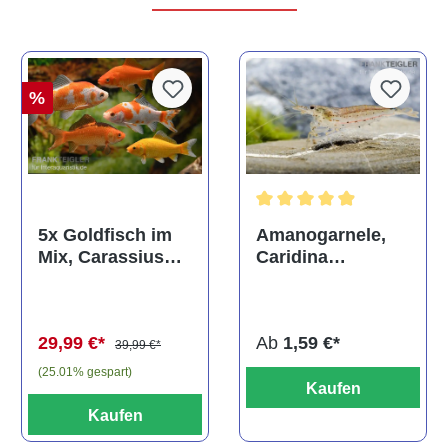
%
Durchschnittliche Bewertun
Amanogarnele,
5x Goldfisch im
Caridina
Mix, Carassius
multidentata
auratus
(Kaltwasser)
Ab
1,59 €*
29,99 €*
39,99 €*
(25.01% gespart)
Kaufen
Kaufen