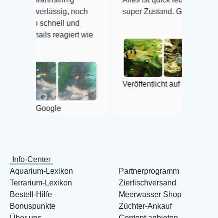
rlässig, noch
super Zustand. Gerne wieder 😃
chnell und
s reagiert wie
Veröffentlicht auf Google
oogle
Info-Center
Aquarium-Lexikon
Partnerprogramm
Terrarium-Lexikon
Zierfischversand
Bestell-Hilfe
Meerwasser Shop
Bonuspunkte
Züchter-Ankauf
Über uns
Content anbieten