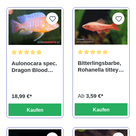
Durchschnittliche Bewertu
Durchschnittliche Bewertung von 5 von 5 Sternen
Bitterlingsbarbe,
Aulonocara spec.
Rohanella titteya,
Dragon Blood
ehem. Puntius
albino, DNZ
titteya
Ab
3,59 €*
18,99 €*
Kaufen
Kaufen