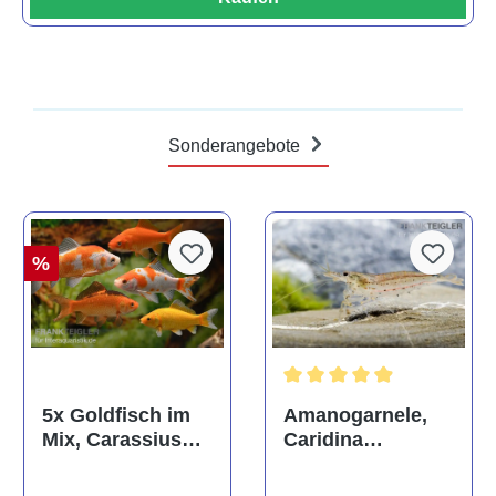
Sonderangebote
%
Durchschnittliche Bewertun
Amanogarnele,
5x Goldfisch im
Caridina
Mix, Carassius
multidentata
auratus
(Kaltwasser)