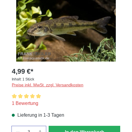
4,99 €*
Inhalt:
1 Stück
Preise inkl. MwSt. zzgl. Versandkosten
Durchschnittliche Bewertung von 5 von 5 Sternen
1 Bewertung
Lieferung in 1-3 Tagen
Anzahl