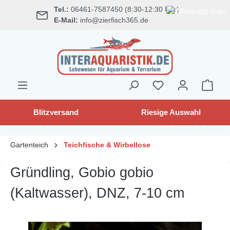
Tel.:
06461-7587450 (8:30-12:30 Uhr)
alt springen
E-Mail:
info@zierfisch365.de
Blitzversand
Riesige Auswahl
Gartenteich
Teichfische & Wirbellose
Gründling, Gobio gobio
(Kaltwasser), DNZ, 7-10 cm
Bildergalerie überspringen