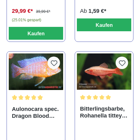
Ab
1,59 €*
29,99 €*
39,99 €*
(25.01% gespart)
Kaufen
Kaufen
Durchschnittliche Bewertu
Durchschnittliche Bewertung von 5 von 5 Sternen
Bitterlingsbarbe,
Aulonocara spec.
Rohanella titteya,
Dragon Blood
ehem. Puntius
albino, DNZ
titteya