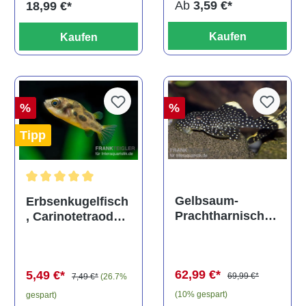
Ab
3,59 €*
18,99 €*
Kaufen
Kaufen
%
%
Tipp
Durchschnittliche Bewertung von 5 von 5 Sternen
Gelbsaum-
Erbsenkugelfisch
Prachtharnischw
, Carinotetraodon
els, L81,
travancoricus
Baryancistrus
(Minifisch)
spec., 6-8 cm
62,99 €*
5,49 €*
69,99 €*
7,49 €*
(26.7%
(10% gespart)
gespart)