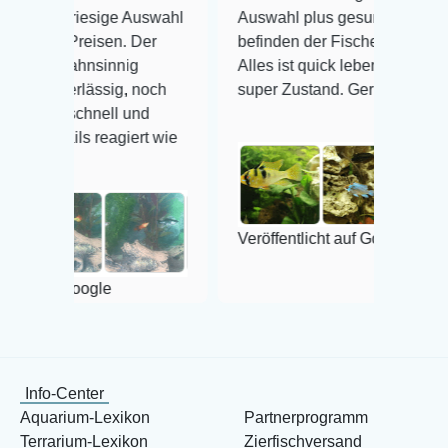
esige Auswahl
Auswahl plus gesundheitliches
eisen. Der
befinden der Fische einwandfrei.
nsinnig
Alles ist quick lebendig und im
ässig, noch
super Zustand. Gerne wieder 😃
hnell und
reagiert wie
Veröffentlicht auf Google
ogle
Info-Center
Aquarium-Lexikon
Partnerprogramm
Terrarium-Lexikon
Zierfischversand