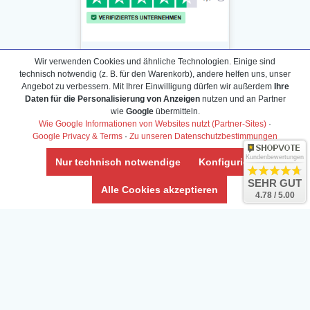
Wir verwenden Cookies und ähnliche Technologien. Einige sind
technisch notwendig (z. B. für den Warenkorb), andere helfen uns, unser
Angebot zu verbessern. Mit Ihrer Einwilligung dürfen wir außerdem
Ihre
Daten für die Personalisierung von Anzeigen
nutzen und an Partner
Daten­schutz­erklärung
wie
Google
übermitteln.
Widerrufs­recht /Widerrufs­formular
Wie Google Informationen von Websites nutzt (Partner-Sites)
·
Google Privacy & Terms
·
Zu unseren Datenschutzbestimmungen
AGB & Info
Impressum
Kundenbewertungen
Nur technisch notwendige
Konfigurieren
Umwelt und Entsorgung
SEHR GUT
Alle Cookies akzeptieren
4.78 / 5.00
Vertrag widerrufen
* Alle Preise inkl. ges. MwSt. zzgl.
Versandkosten
Zierfische, Garnelen, Krebse, Wasserschnecken (Wirbellose),
Aquarienpflanzen & Aquarium-Zubehör preiswert online kaufen.
© Copyright 2024 Interaquaristik.de Shop, Aquarium und
Gartenteich Shop. Alle Rechte vorbehalten.