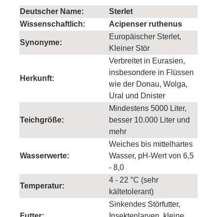
Deutscher Name:
Sterlet
Wissenschaftlich:
Acipenser ruthenus
Europäischer Sterlet,
Synonyme:
Kleiner Stör
Verbreitet in Eurasien,
insbesondere in Flüssen
Herkunft:
wie der Donau, Wolga,
Ural und Dnister
Mindestens 5000 Liter,
Teichgröße:
besser 10.000 Liter und
mehr
Weiches bis mittelhartes
Wasserwerte:
Wasser, pH-Wert von 6,5
- 8,0
4 - 22 °C (sehr
Temperatur:
kältetolerant)
Sinkendes Störfutter,
Futter:
Insektenlarven, kleine