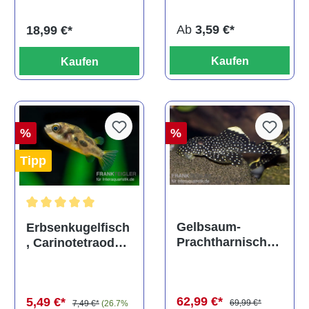
titteya
Ab
3,59 €*
18,99 €*
Kaufen
Kaufen
%
%
Tipp
Durchschnittliche Bewertung von 5 von 5 Sternen
Gelbsaum-
Erbsenkugelfisch
Prachtharnischw
, Carinotetraodon
els, L81,
travancoricus
Baryancistrus
(Minifisch)
spec., 6-8 cm
62,99 €*
5,49 €*
69,99 €*
7,49 €*
(26.7%