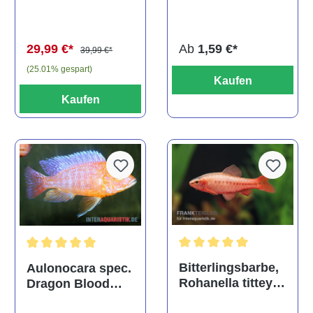
multidentata
auratus
(Kaltwasser)
Ab
1,59 €*
29,99 €*
39,99 €*
(25.01% gespart)
Kaufen
Kaufen
Durchschnittliche Bewertu
Durchschnittliche Bewertung von 5 von 5 Sternen
Bitterlingsbarbe,
Aulonocara spec.
Rohanella titteya,
Dragon Blood
ehem. Puntius
albino, DNZ