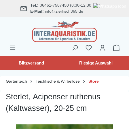
Tel.:
06461-7587450 (8:30-12:30 Uhr)
alt springen
E-Mail:
info@zierfisch365.de
Blitzversand
Riesige Auswahl
Gartenteich
Teichfische & Wirbellose
Störe
Sterlet, Acipenser ruthenus
(Kaltwasser), 20-25 cm
Bildergalerie überspringen