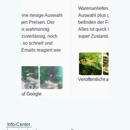
Warenanlieferung Top und die
riesige Auswahl
Auswahl plus gesundheitliches
Preisen. Der
befinden der Fische einwandfrei.
ahnsinnig
Alles ist quick lebendig und im
erlässig, noch
super Zustand. Gerne wieder 😃
schnell und
ls reagiert wie
Veröffentlicht auf Google
Google
Info-Center