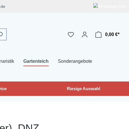
.de
0,00 €*
raristik
Gartenteich
Sonderangebote
ice
Riesige Auswahl
ser), DNZ