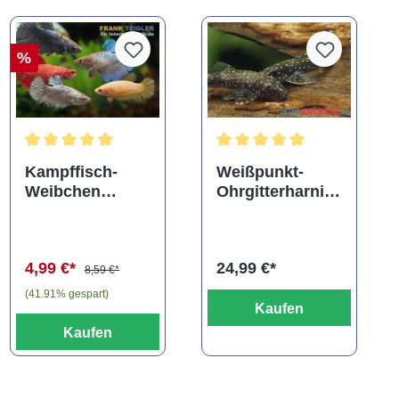
%
Durchschnittliche Bewertung von 4.8 von 5 Sternen
Durchschnittliche Bewertung
Kampffisch-
Weißpunkt-
Weibchen
Ohrgitterharnisc
Farbmix, Betta
hwels,
splendens
Parotocinclus
haroldoi
4,99 €*
24,99 €*
8,59 €*
(41.91% gespart)
Kaufen
Kaufen