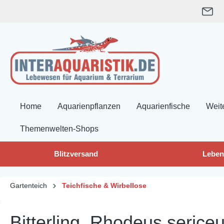
springen
Zur Hauptnavigation springen
Home
Aquarienpflanzen
Aquarienfische
Weit
Themenwelten-Shops
Blitzversand
Leben
Gartenteich
Teichfische & Wirbellose
Bitterling, Rhodeus seric