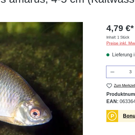
4,79 €*
Inhalt:
1 Stück
Preise inkl. M
Lieferung 
Anzahl
Zum Merkzet
Produktnum
EAN:
06336
P
Bonu