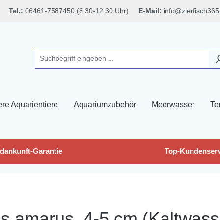
Tel.:
06461-7587450 (8:30-12:30 Uhr)
E-Mail:
info@zierfisch365
ere Aquarientiere
Aquariumzubehör
Meerwasser
Ter
dankunft-Garantie
Top-Kundenserv
eus amarus, 4-5 cm (Kaltwas