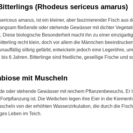
itterlings (Rhodeus sericeus amarus)
ericeus amarus, ist ein kleiner, aber faszinierender Fisch aus de
langsam fließende oder stehende Gewässer mit dichter Vegetat
. Diese biologische Besonderheit macht ihn zu einer einzigart
tterling recht klein, doch vor allem die Männchen beeindrucken
nauffällig silbrig gefärbt, entwickeln jedoch eine Legeröhre, u
is 6 Jahren. Bitterlinge sind friedliche, gesellige Fische und 
biose mit Muscheln
nde oder stehende Gewässer mit reichem Pflanzenbewuchs. Er l
e Fortpflanzung ist. Die Weibchen legen ihre Eier in die Kiemen
uscheln von der erhöhten Wasserzirkulation, die durch die Fis
ges Leben im Teich.