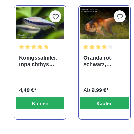
Durchschnittliche Bewertung von 5 von 5 Sternen
Durchschnittliche Bewe
Königssalmler,
Oranda rot-
Inpaichthys
schwarz,
kerri
Carassius
auratus
(Kaltwasser),
4,49 €*
Ab
9,99 €*
verschiedene
Größen
Kaufen
Kaufen