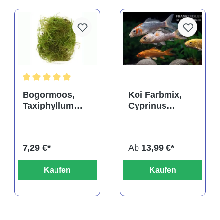
rtung von 4 von 5 Sternen
Durchschnittliche Bewertung von 5 von 5 Sternen
Bogormoos,
Koi Farbmix,
Taxiphyllum
Cyprinus
barbieri, im
carpio, mittel
Becher
(10-12 cm)
7,29 €*
Ab
13,99 €*
Kaufen
Kaufen