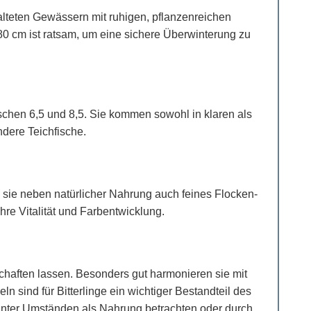
talteten Gewässern mit ruhigen, pflanzenreichen
n 80 cm ist ratsam, um eine sichere Überwinterung zu
schen 6,5 und 8,5. Sie kommen sowohl in klaren als
dere Teichfische.
n sie neben natürlicher Nahrung auch feines Flocken-
hre Vitalität und Farbentwicklung.
lschaften lassen. Besonders gut harmonieren sie mit
sind für Bitterlinge ein wichtiger Bestandteil des
e unter Umständen als Nahrung betrachten oder durch