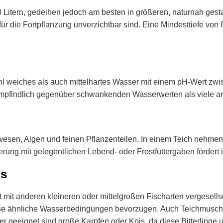
00 Litern, gedeihen jedoch am besten in größeren, naturnah ges
 für die Fortpflanzung unverzichtbar sind. Eine Mindesttiefe vo
hl weiches als auch mittelhartes Wasser mit einem pH-Wert zwi
empfindlich gegenüber schwankenden Wasserwerten als viele an
bewesen, Algen und feinen Pflanzenteilen. In einem Teich nehme
rung mit gelegentlichen Lebend- oder Frostfuttergaben fördert i
gs
 gut mit anderen kleineren oder mittelgroßen Fischarten vergesel
se ähnliche Wasserbedingungen bevorzugen. Auch Teichmuscheln 
er geeignet sind große Karpfen oder Kois, da diese Bitterling