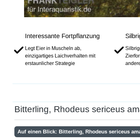
Interessante Fortpflanzung
Silbr
Legt Eier in Muscheln ab,
Silbri
einzigartiges Laichverhalten mit
Zierfo
erstaunlicher Strategie
andere
Bitterling, Rhodeus sericeus a
Auf einen Blick: Bitterling, Rhodeus sericeus am