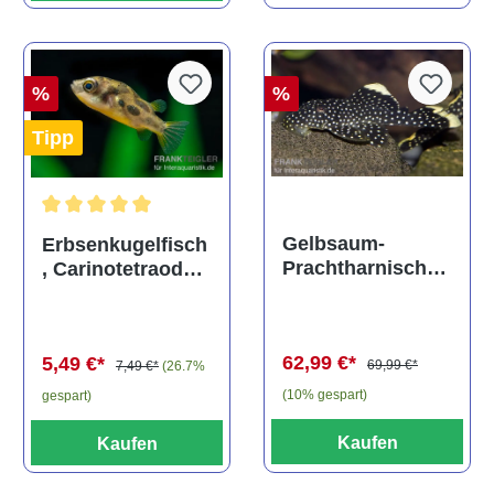
%
%
Tipp
Durchschnittliche Bewertung von 5 von 5 Sternen
Gelbsaum-
Erbsenkugelfisch
Prachtharnischw
, Carinotetraodon
els, L81,
travancoricus
Baryancistrus
(Minifisch)
spec., 6-8 cm
62,99 €*
5,49 €*
69,99 €*
7,49 €*
(26.7%
(10% gespart)
gespart)
Kaufen
Kaufen