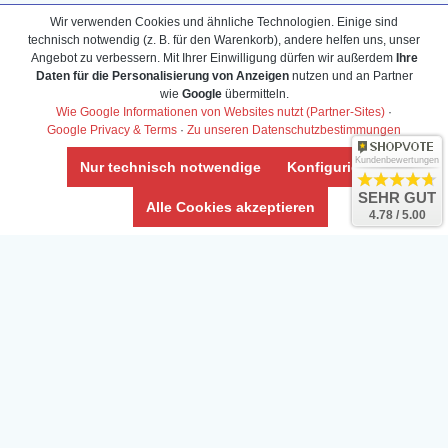
Bestell-Hilfe
Meerwasser Shop
Wir verwenden Cookies und ähnliche Technologien. Einige sind
technisch notwendig (z. B. für den Warenkorb), andere helfen uns, unser
Bonuspunkte
Züchter-Ankauf
Angebot zu verbessern. Mit Ihrer Einwilligung dürfen wir außerdem
Ihre
Über uns
Content anbieten
Daten für die Personalisierung von Anzeigen
nutzen und an Partner
Versandkosten
Kontaktformular
wie
Google
übermitteln.
Wie Google Informationen von Websites nutzt (Partner-Sites)
·
Zahlarten
Influencer
Google Privacy & Terms
·
Zu unseren Datenschutzbestimmungen
Blog
Abholung
Kundenbewertungen
Nur technisch notwendige
Konfigurieren
SEHR GUT
Alle Cookies akzeptieren
4.78 / 5.00