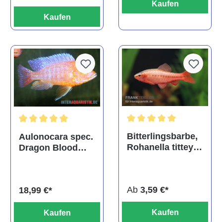
Kaufen
Kaufen
Durchschnittliche Bewertu
Durchschnittliche Bewertung von 5 von 5 Sternen
Bitterlingsbarbe,
Aulonocara spec.
Rohanella titteya,
Dragon Blood
ehem. Puntius
albino, DNZ
titteya
Ab
3,59 €*
18,99 €*
Kaufen
Kaufen