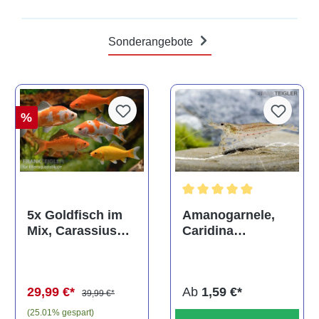
Sonderangebote
%
Durchschnittliche Bewertun
Amanogarnele,
5x Goldfisch im
Caridina
Mix, Carassius
multidentata
auratus
(Kaltwasser)
Ab
1,59 €*
29,99 €*
39,99 €*
(25.01% gespart)