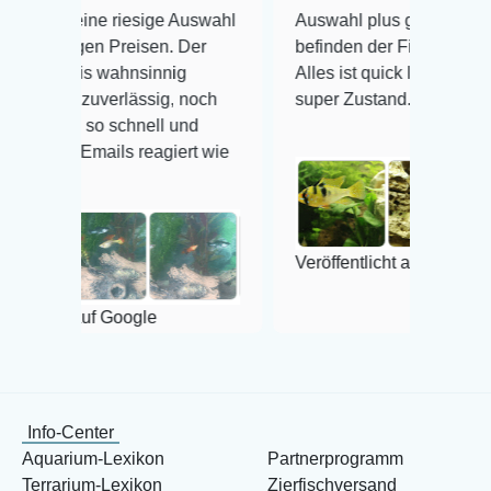
e riesige Auswahl
Auswahl plus gesundheitliches
 Preisen. Der
befinden der Fische einwandfrei.
wahnsinnig
Alles ist quick lebendig und im
verlässig, noch
super Zustand. Gerne wieder 😃
 schnell und
ils reagiert wie
Veröffentlicht auf Google
f Google
Info-Center
Aquarium-Lexikon
Partnerprogramm
Terrarium-Lexikon
Zierfischversand