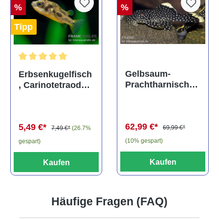
%
%
Tipp
Durchschnittliche Bewertung von 5 von 5 Sternen
Gelbsaum-
Erbsenkugelfisch
Prachtharnischw
, Carinotetraodon
els, L81,
travancoricus
Baryancistrus
(Minifisch)
spec., 6-8 cm
62,99 €*
5,49 €*
69,99 €*
7,49 €*
(26.7%
(10% gespart)
gespart)
Kaufen
Kaufen
Häufige Fragen (FAQ)