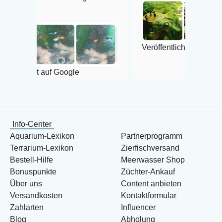
Veröffentlicht auf Google
auf Google
Info-Center
Aquarium-Lexikon
Partnerprogramm
Terrarium-Lexikon
Zierfischversand
Bestell-Hilfe
Meerwasser Shop
Bonuspunkte
Züchter-Ankauf
Über uns
Content anbieten
Versandkosten
Kontaktformular
Zahlarten
Influencer
Blog
Abholung