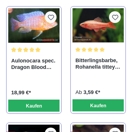
Durchschnittliche Bewertu
Durchschnittliche Bewertung von 5 von 5 Sternen
Bitterlingsbarbe,
Aulonocara spec.
Rohanella titteya,
Dragon Blood
ehem. Puntius
albino, DNZ
titteya
Ab
3,59 €*
18,99 €*
Kaufen
Kaufen