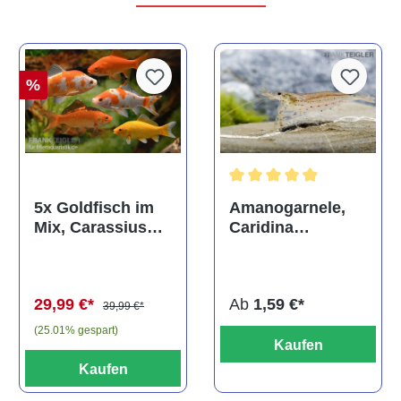
%
Durchschnittliche Bewertun
Amanogarnele,
5x Goldfisch im
Caridina
Mix, Carassius
multidentata
auratus
(Kaltwasser)
Ab
1,59 €*
29,99 €*
39,99 €*
(25.01% gespart)
Kaufen
Kaufen