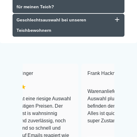
für meinen Teich?
Geschlechtsauswahl bei unseren
Teichbewohnern
er
Frank Hackmayer
★★★★
Warenanlieferung Top und die
ine riesige Auswahl
Auswahl plus gesundheitliches
en Preisen. Der
befinden der Fische einwandfrei.
s wahnsinnig
Alles ist quick lebendig und im
zuverlässig, noch
super Zustand. Gerne wieder 😃
so schnell und
mails reagiert wie