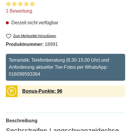
Durchschnittliche Bewertung von 5 von 5 Sternen
1 Bewertung
Derzeit nicht verfügbar
Zum Merkzettel hinzufügen
Produktnummer:
18991
Terraristik: Telefonberatung (8.30-15.00 Uhr) und
Anforderung aktueller Tier-Fotos per WhatsApp:
016099593364
P
Bonus-Punkte: 96
Beschreibung
Sechsstreifen-Langschwanzeidechse,