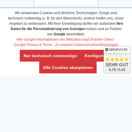
Wir verwenden Cookies und ähnliche Technologien. Einige sind
technisch notwendig (z. B. für den Warenkorb), andere helfen uns, unser
Angebot zu verbessern. Mit Ihrer Einwilligung dürfen wir außerdem
Ihre
Daten für die Personalisierung von Anzeigen
nutzen und an Partner
Daten­schutz­erklärung
wie
Google
übermitteln.
Widerrufs­recht /Widerrufs­formular
Wie Google Informationen von Websites nutzt (Partner-Sites)
·
Google Privacy & Terms
·
Zu unseren Datenschutzbestimmungen
AGB & Info
Impressum
Kundenbewertungen
Nur technisch notwendige
Konfigurieren
Umwelt und Entsorgung
SEHR GUT
Alle Cookies akzeptieren
4.78 / 5.00
Vertrag widerrufen
* Alle Preise inkl. ges. MwSt. zzgl.
Versandkosten
Zierfische, Garnelen, Krebse, Wasserschnecken (Wirbellose),
Aquarienpflanzen & Aquarium-Zubehör preiswert online kaufen.
© Copyright 2024 Interaquaristik.de Shop, Aquarium und
Gartenteich Shop. Alle Rechte vorbehalten.