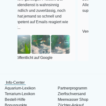
ndienst is wahnsinnig
Alles ist quick lebendig un
lich und zuverlässig, noch
super Zustand. Gerne wied
t jemand so schnell und
ent auf Emails reagiert wie
Veröffentlicht auf Google
entlicht auf Google
Info-Center
Aquarium-Lexikon
Partnerprogramm
Terrarium-Lexikon
Zierfischversand
Bestell-Hilfe
Meerwasser Shop
Bonuspunkte
Züchter-Ankauf