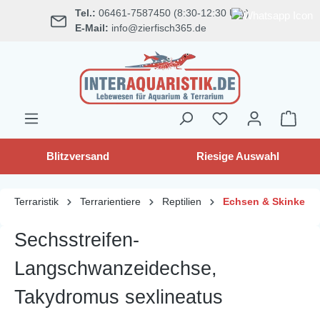
Tel.:
06461-7587450 (8:30-12:30 Uhr)
alt springen
E-Mail:
info@zierfisch365.de
Blitzversand
Riesige Auswahl
Terraristik
Terrarientiere
Reptilien
Echsen & Skinke
Sechsstreifen-
Langschwanzeidechse,
Takydromus sexlineatus