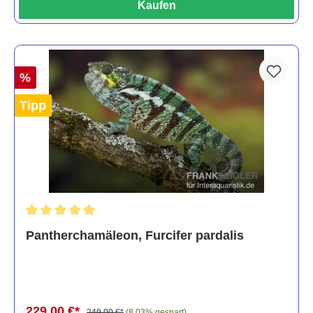
Kaufen
%
Tipp
Durchschnittliche Bewertung von 5 von 5 Sternen
Pantherchamäleon, Furcifer pardalis
229,00 €*
249,00 €*
(8.03% gespart)