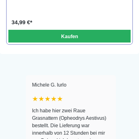
34,99 €*
Kaufen
Michele G. Iurlo
Jen Sen
★★★
★★★★★
★★
e
erung
Ich habe hier zwei Raue
Auch Ka
an und
Grasnattern (Opheodrys Aestivus)
Ich kau
port
bestellt. Die Lieferung war
diesem
erne
innerhalb von 12 Stunden bei mir
nicht m