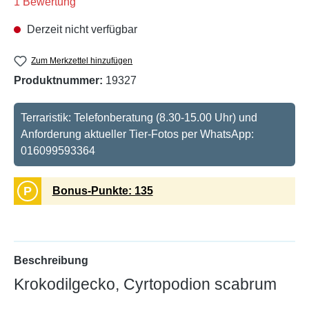
Durchschnittliche Bewertung von 5 von 5 Sternen
1 Bewertung
Derzeit nicht verfügbar
Zum Merkzettel hinzufügen
Produktnummer:
19327
Terraristik: Telefonberatung (8.30-15.00 Uhr) und
Anforderung aktueller Tier-Fotos per WhatsApp:
016099593364
P
Bonus-Punkte: 135
Beschreibung
Krokodilgecko, Cyrtopodion scabrum