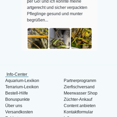
per Go! und ich konnte meine
artgerecht und sicher verpackten
Pfleglinge gesund und munter
Veröffe
begrüßen...
Veröffentlicht auf Google
Info-Center
Aquarium-Lexikon
Partnerprogramm
Terrarium-Lexikon
Zierfischversand
Bestell-Hilfe
Meerwasser Shop
Bonuspunkte
Züchter-Ankauf
Über uns
Content anbieten
Versandkosten
Kontaktformular