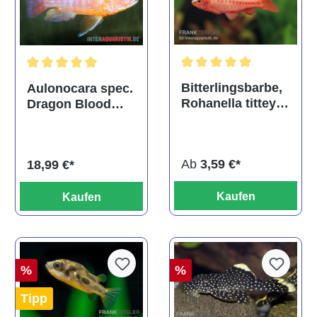
Durchschnittliche Bewertu
Durchschnittliche Bewertung von 5 von 5 Sternen
Bitterlingsbarbe,
Aulonocara spec.
Rohanella titteya,
Dragon Blood
ehem. Puntius
albino, DNZ
titteya
Ab
3,59 €*
18,99 €*
Kaufen
Kaufen
%
%
Tipp