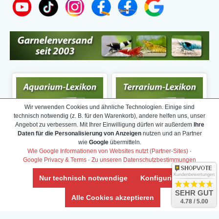
Wir verwenden Cookies und ähnliche Technologien. Einige sind
technisch notwendig (z. B. für den Warenkorb), andere helfen uns, unser
Angebot zu verbessern. Mit Ihrer Einwilligung dürfen wir außerdem
Ihre
Daten für die Personalisierung von Anzeigen
nutzen und an Partner
wie
Google
übermitteln.
Wie Google Informationen von Websites nutzt (Partner-Sites)
·
Google Privacy & Terms
·
Zu unseren Datenschutzbestimmungen
Kundenbewertungen
Nur technisch notwendige
Konfigurieren
SEHR GUT
Alle Cookies akzeptieren
4.78 / 5.00