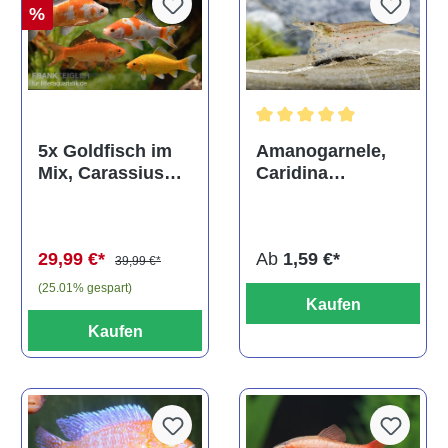
%
Durchschnittliche Bewertun
Amanogarnele,
5x Goldfisch im
Caridina
Mix, Carassius
multidentata
auratus
(Kaltwasser)
Ab
1,59 €*
29,99 €*
39,99 €*
(25.01% gespart)
Kaufen
Kaufen