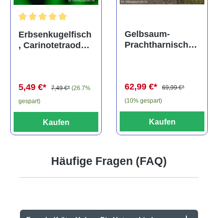
Durchschnittliche Bewertung von 5 von 5 Sternen
Gelbsaum-
Erbsenkugelfisch
Prachtharnischw
, Carinotetraodon
els, L81,
travancoricus
Baryancistrus
(Minifisch)
spec., 6-8 cm
62,99 €*
5,49 €*
69,99 €*
7,49 €*
(26.7%
(10% gespart)
gespart)
Kaufen
Kaufen
Häufige Fragen (FAQ)