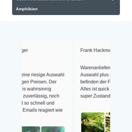
Amphibien
Frank Hackmayer
★★★★
Warenanlieferung Top und die
 riesige Auswahl
Auswahl plus gesundheitliches
 Preisen. Der
befinden der Fische einwandfrei.
wahnsinnig
Alles ist quick lebendig und im
erlässig, noch
super Zustand. Gerne wieder 😃
 schnell und
ils reagiert wie