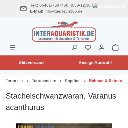
Tel.:
06461-7587450 (8:30-12:30 Uhr)
alt springen
E-Mail:
info@zierfisch365.de
Blitzversand
Riesige Auswahl
Terraristik
Terrarientiere
Reptilien
Echsen & Skinke
Stachelschwanzwaran, Varanus
acanthurus
Bildergalerie überspringen