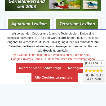
Wir verwenden Cookies und ähnliche Technologien. Einige sind
technisch notwendig (z. B. für den Warenkorb), andere helfen uns, unser
Angebot zu verbessern. Mit Ihrer Einwilligung dürfen wir außerdem
Ihre
Daten für die Personalisierung von Anzeigen
nutzen und an Partner
wie
Google
übermitteln.
Wie Google Informationen von Websites nutzt (Partner-Sites)
·
Google Privacy & Terms
·
Zu unseren Datenschutzbestimmungen
Kundenbewertungen
Nur technisch notwendige
Konfigurieren
SEHR GUT
Alle Cookies akzeptieren
4.77 / 5.00