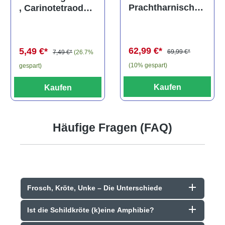
Prachtharnischw
, Carinotetraodon
els, L81,
travancoricus
Baryancistrus
(Minifisch)
spec., 6-8 cm
62,99 €*
5,49 €*
69,99 €*
7,49 €*
(26.7%
(10% gespart)
gespart)
Kaufen
Kaufen
Häufige Fragen (FAQ)
Frosch, Kröte, Unke – Die Unterschiede
Ist die Schildkröte (k)eine Amphibie?