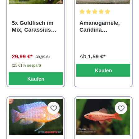
Durchschnittliche Bewertun
Amanogarnele,
5x Goldfisch im
Caridina
Mix, Carassius
multidentata
auratus
(Kaltwasser)
Ab
1,59 €*
29,99 €*
39,99 €*
(25.01% gespart)
Kaufen
Kaufen