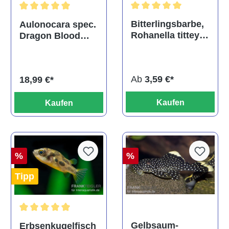
Durchschnittliche Bewertu
Durchschnittliche Bewertung von 5 von 5 Sternen
Bitterlingsbarbe,
Aulonocara spec.
Rohanella titteya,
Dragon Blood
ehem. Puntius
albino, DNZ
titteya
Ab
3,59 €*
18,99 €*
Kaufen
Kaufen
%
%
Tipp
Durchschnittliche Bewertung von 5 von 5 Sternen
Gelbsaum-
Erbsenkugelfisch