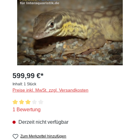
599,99 €*
Inhalt:
1 Stück
Preise inkl. MwSt. zzgl. Versandkosten
Durchschnittliche Bewertung von 3 von 5 Sternen
1 Bewertung
Derzeit nicht verfügbar
Zum Merkzettel hinzufügen