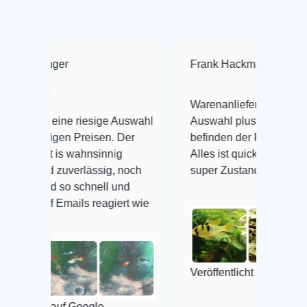
Frank Hackmayer
★★★★
Warenanlieferung Top und die
 riesige Auswahl
Auswahl plus gesundheitliches
 Preisen. Der
befinden der Fische einwandfrei.
wahnsinnig
Alles ist quick lebendig und im
erlässig, noch
super Zustand. Gerne wieder 😃
 schnell und
ils reagiert wie
Veröffentlicht auf Google
 Google