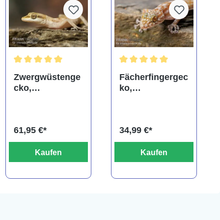
Durchschnittliche Bewertung von 5 von 5 Sternen
Durchschnittliche Bewertung
Zwergwüstenge
Fächerfingergec
cko,
ko,
Tropiocolotes
Ptyodactylus
steudneri
ragazzi
61,95 €*
34,99 €*
Kaufen
Kaufen