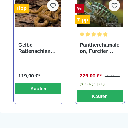
Tipp
%
Tipp
Durchschnittliche Bewe
Gelbe
Pantherchamäle
Rattenschlange,
on, Furcifer
Elaphe obsoleta
pardalis
quadrivittata
119,00 €*
229,00 €*
249,00 €*
(8.03% gespart)
Kaufen
Kaufen