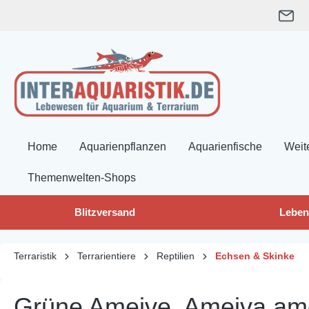
springen
Zur Hauptnavigation springen
Home
Aquarienpflanzen
Aquarienfische
Weit
Themenwelten-Shops
Blitzversand
Leben
Terraristik
Terrarientiere
Reptilien
Echsen & Skinke
Grüne Ameive, Ameiva am