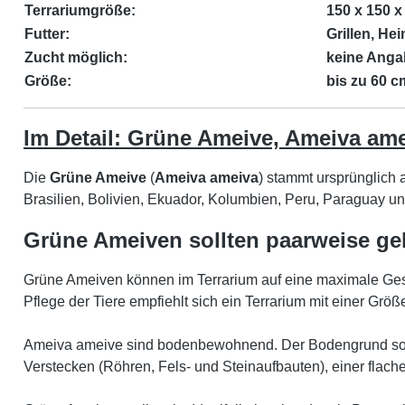
Terrariumgröße:
150 x 150 x
Futter:
Grillen, H
Zucht möglich:
keine Ang
Größe:
bis zu 60 c
Im Detail: Grüne Ameive, Ameiva am
Die
Grüne Ameive
(
Ameiva ameiva
) stammt ursprünglich 
Brasilien, Bolivien, Ekuador, Kolumbien, Peru, Paraguay 
Grüne Ameiven sollten paarweise ge
Grüne Ameiven können im Terrarium auf eine maximale Ges
Pflege der Tiere empfiehlt sich ein Terrarium mit einer Grö
Ameiva ameive sind bodenbewohnend. Der Bodengrund sollte
Verstecken (Röhren, Fels- und Steinaufbauten), einer flach