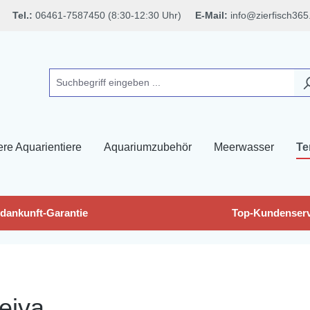
Tel.:
06461-7587450 (8:30-12:30 Uhr)
E-Mail:
info@zierfisch365
ere Aquarientiere
Aquariumzubehör
Meerwasser
Te
dankunft-Garantie
Top-Kundenserv
eiva