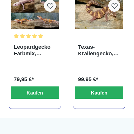
rtung von 5 von 5 Sternen
Durchschnittliche Bewertung von 5 von 5 Sternen
Leopardgecko
Texas-
Farbmix,
Krallengecko,
Eublepharis
Coleonyx brevis
macularius
79,95 €*
99,95 €*
Kaufen
Kaufen