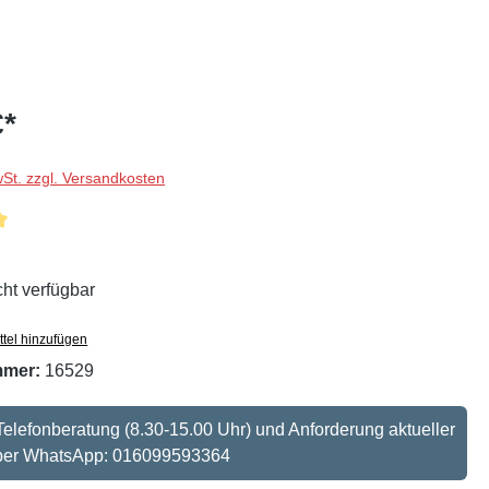
€*
wSt. zzgl. Versandkosten
liche Bewertung von 5 von 5 Sternen
cht verfügbar
tel hinzufügen
mmer:
16529
: Telefonberatung (8.30-15.00 Uhr) und Anforderung aktueller
 per WhatsApp: 016099593364