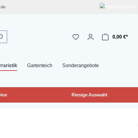
.de
0,00 €*
rraristik
Gartenteich
Sonderangebote
ice
Riesige Auswahl