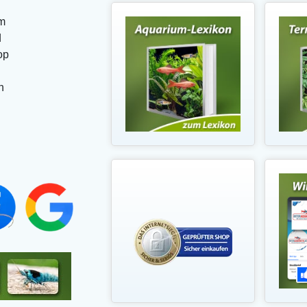
m
d
op
n