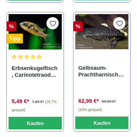
%
%
Tipp
Durchschnittliche Bewertung von 5 von 5 Sternen
Gelbsaum-
Erbsenkugelfisch
Prachtharnischw
, Carinotetraodon
els, L81,
travancoricus
Baryancistrus
(Minifisch)
spec., 6-8 cm
62,99 €*
5,49 €*
69,99 €*
7,49 €*
(26.7%
(10% gespart)
gespart)
Kaufen
Kaufen