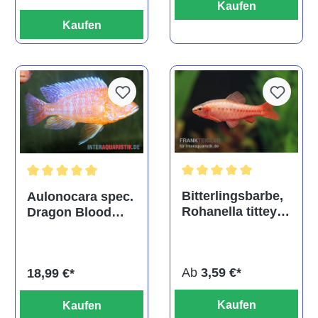
Kaufen
Kaufen
Durchschnittliche Bewertu
Durchschnittliche Bewertung von 5 von 5 Sternen
Bitterlingsbarbe,
Aulonocara spec.
Rohanella titteya,
Dragon Blood
ehem. Puntius
albino, DNZ
titteya
Ab
3,59 €*
18,99 €*
Kaufen
Kaufen