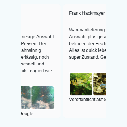
Frank Hackmayer
★★★★
Warenanlieferung Top und die
riesige Auswahl
Auswahl plus gesundheitliches
reisen. Der
befinden der Fische einwandfrei.
hnsinnig
Alles ist quick lebendig und im
rlässig, noch
super Zustand. Gerne wieder 😃
chnell und
s reagiert wie
Veröffentlicht auf Google
oogle