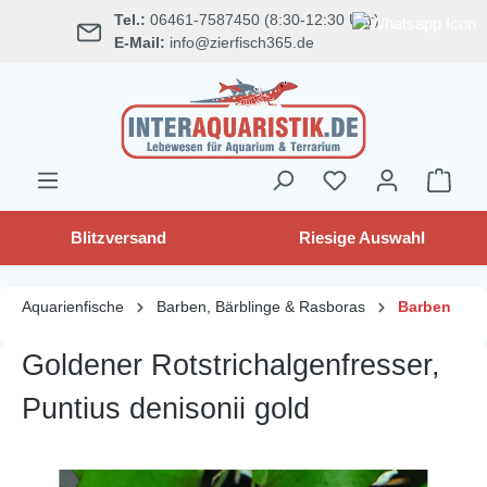
Tel.:
06461-7587450 (8:30-12:30 Uhr)
alt springen
E-Mail:
info@zierfisch365.de
Blitzversand
Riesige Auswahl
Aquarienfische
Barben, Bärblinge & Rasboras
Barben
Goldener Rotstrichalgenfresser,
Puntius denisonii gold
Bildergalerie überspringen