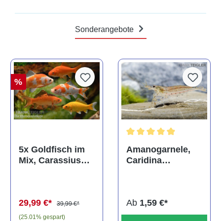
Sonderangebote
%
Durchschnittliche Bewertun
Amanogarnele,
5x Goldfisch im
Caridina
Mix, Carassius
multidentata
auratus
(Kaltwasser)
Ab
1,59 €*
29,99 €*
39,99 €*
(25.01% gespart)