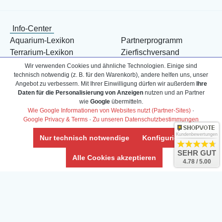
Info-Center
Aquarium-Lexikon
Partnerprogramm
Terrarium-Lexikon
Zierfischversand
Bestell-Hilfe
Meerwasser Shop
Wir verwenden Cookies und ähnliche Technologien. Einige sind
technisch notwendig (z. B. für den Warenkorb), andere helfen uns, unser
Bonuspunkte
Züchter-Ankauf
Angebot zu verbessern. Mit Ihrer Einwilligung dürfen wir außerdem
Ihre
Über uns
Content anbieten
Daten für die Personalisierung von Anzeigen
nutzen und an Partner
Versandkosten
Kontaktformular
wie
Google
übermitteln.
Wie Google Informationen von Websites nutzt (Partner-Sites)
·
Zahlarten
Influencer
Google Privacy & Terms
·
Zu unseren Datenschutzbestimmungen
Blog
Abholung
Kundenbewertungen
Nur technisch notwendige
Konfigurieren
SEHR GUT
Alle Cookies akzeptieren
4.78 / 5.00