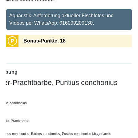
Aquaristik: Anforderung aktueller Fischfotos und
Videos per WhatsApp: 016099209130.
P
Bonus-Punkte: 18
reibung
eier-Prachtbarbe, Puntius conchonius
untius conchonius
chleier-Prachtbarbe
yprinus conchonius, Barbus conchonius, Puntius conchonius khagariansis