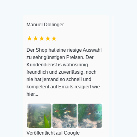
Manuel Dollinger
Frank Hackmayer
★★★★★
Warenanlieferung To
Der Shop hat eine riesige Auswahl
Auswahl plus gesund
zu sehr günstigen Preisen. Der
befinden der Fische 
Kundendienst is wahnsinnig
Alles ist quick leben
freundlich und zuverlässig, noch
super Zustand. Gern
nie hat jemand so schnell und
kompetent auf Emails reagiert wie
hier...
Veröffentlicht auf Go
Veröffentlicht auf Google