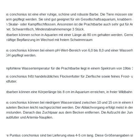
sien
untius conchonius ist eine eher ruhige, schöne und robuste Barbe. Die Tiere müssen stets i
chwarm gepflegt werden. Sie sind gut geeignet für ein Gesellschaftsaquarium, knabbern abe
al an Skalar- oder Kampffischflossen. Ansonsten ist die Prachtbarbe auch sehr gut für Anfän
eeignet. Schwarmfisch, Mindestabnahmemenge 3 Stück.
rachtbarben können schon in Aquarien mit einer Länge ab 80 cm gehalten werden. Gerne ha
ine kräftige Bepflanzung im Wechsel mit freiem Schwimmraum
untius conchonius können bei einem pH-Wert-Bereich von 6,0 bis 8,0 und einer Wasserhärte
0° dGH gepflegt werden.
ie empfohlene Wassertemperatur für die Prachtbarbe liegt in einem Spektrum von 19bis 30° C
untius conchonius frißt handelsübliches Flockenfutter für Zierfische sowie feines Frost- und
ebendfutter.
rachtbarben können eine Körperlänge bis 8 cm im Aquarium erreichen, in freier Wildbahn bis
untius conchonius können bei niedrigem Wasserstand zwischen 10 und 15 cm in einem klei
erkrauteten Becken leicht nachgezüchtet werden. Der Ablaichvorgang erfolgt meist in den
orgenstunden. Danach das Zuchtpaar aus dem Becken entfernen. Die Aufzucht der Jungfisc
it Staubfutter und Artemia-Nauplien.
nsere Puntius conchonius sind bei Lieferung etwa 4-5 cm lang. Diese Größenangaben sind 