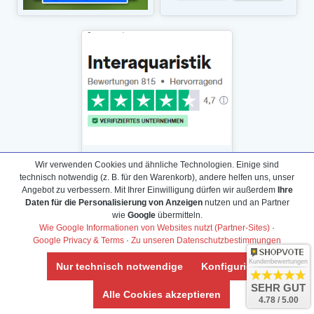
Wir verwenden Cookies und ähnliche Technologien. Einige sind
technisch notwendig (z. B. für den Warenkorb), andere helfen uns, unser
Angebot zu verbessern. Mit Ihrer Einwilligung dürfen wir außerdem
Ihre
Daten für die Personalisierung von Anzeigen
nutzen und an Partner
Daten­schutz­erklärung
wie
Google
übermitteln.
Widerrufs­recht /Widerrufs­formular
Wie Google Informationen von Websites nutzt (Partner-Sites)
·
Google Privacy & Terms
·
Zu unseren Datenschutzbestimmungen
AGB & Info
Impressum
Kundenbewertungen
Nur technisch notwendige
Konfigurieren
Umwelt und Entsorgung
SEHR GUT
Alle Cookies akzeptieren
4.78 / 5.00
Vertrag widerrufen