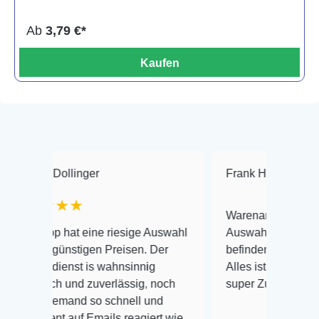
Ab
3,79 €*
Kaufen
llinger
Frank Hackmayer
★★
★★
Warenanlieferung Top und die
at eine riesige Auswahl
Auswahl plus gesundheitliches
nstigen Preisen. Der
befinden der Fische einwandfre
nst is wahnsinnig
Alles ist quick lebendig und im
 und zuverlässig, noch
super Zustand. Gerne wieder 
mand so schnell und
auf Emails reagiert wie