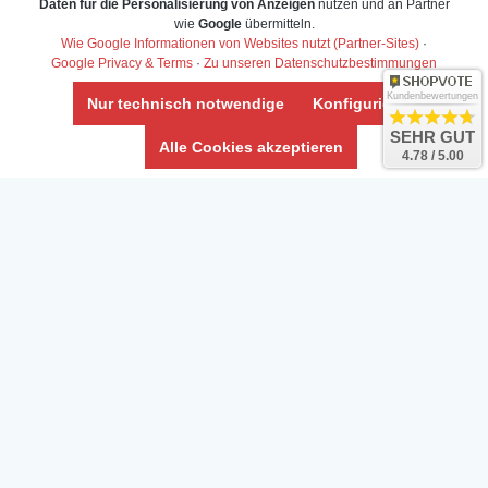
Daten für die Personalisierung von Anzeigen
nutzen und an Partner
Daten­schutz­erklärung
wie
Google
übermitteln.
Widerrufs­recht /Widerrufs­formular
Wie Google Informationen von Websites nutzt (Partner-Sites)
·
Google Privacy & Terms
·
Zu unseren Datenschutzbestimmungen
AGB & Info
Impressum
Kundenbewertungen
Nur technisch notwendige
Konfigurieren
Umwelt und Entsorgung
SEHR GUT
Alle Cookies akzeptieren
4.78 / 5.00
Vertrag widerrufen
* Alle Preise inkl. ges. MwSt. zzgl.
Versandkosten
Zierfische, Garnelen, Krebse, Wasserschnecken (Wirbellose),
Aquarienpflanzen & Aquarium-Zubehör preiswert online kaufen.
© Copyright 2024 Interaquaristik.de Shop, Aquarium und
Gartenteich Shop. Alle Rechte vorbehalten.