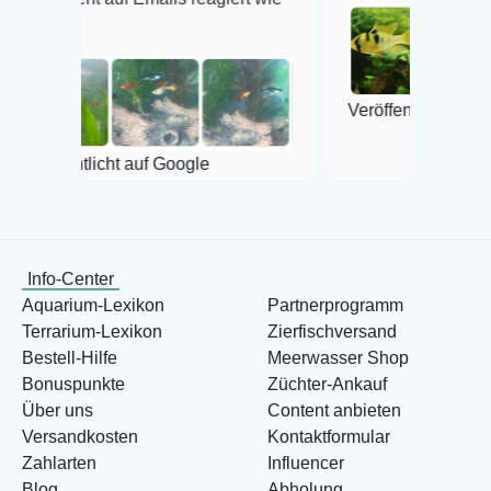
Veröffentlicht auf Google
icht auf Google
Info-Center
Aquarium-Lexikon
Partnerprogramm
Terrarium-Lexikon
Zierfischversand
Bestell-Hilfe
Meerwasser Shop
Bonuspunkte
Züchter-Ankauf
Über uns
Content anbieten
Versandkosten
Kontaktformular
Zahlarten
Influencer
Blog
Abholung