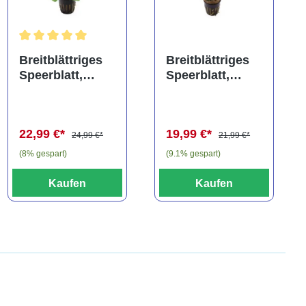
ng von 5 von 5 Sternen
Durchschnittliche Bewertung von 5 von 5 Sternen
Breitblättriges
Breitblättriges
Speerblatt,
Speerblatt,
Anubias barteri,
Anubias barteri,
XXL-Topf,
XL-Topf,
Mutterpflanze
Mutterpflanze
22,99 €*
19,99 €*
24,99 €*
21,99 €*
(8% gespart)
(9.1% gespart)
Kaufen
Kaufen