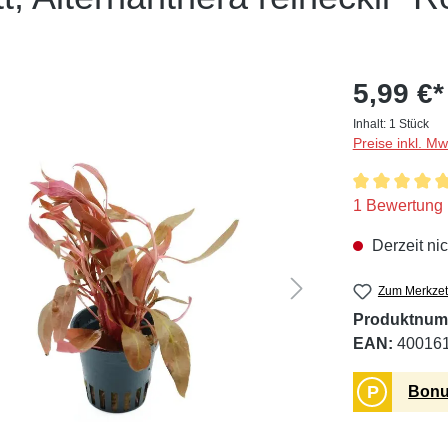
5,99 €*
Inhalt:
1 Stück
Preise inkl. M
Durchschnitt
1 Bewertung
Derzeit nic
Zum Merkzet
Produktnum
EAN:
40016
P
Bonu