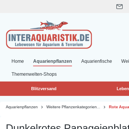
springen
Zur Hauptnavigation springen
Home
Aquarienpflanzen
Aquarienfische
Wei
Themenwelten-Shops
Blitzversand
Leben
Aquarienpflanzen
Weitere Pflanzenkategorien...
Rote Aqua
Dunkelrotes Papageienblatt,