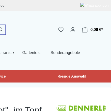
.de
0,00 €*
erraristik
Gartenteich
Sonderangebote
ice
Riesige Auswahl
t", im Topf