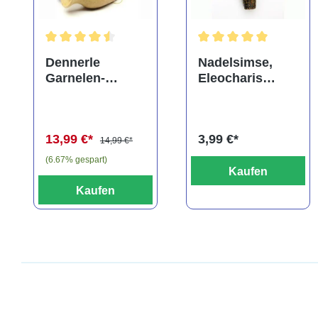
Durchschnittliche Bewertung von 4.5 von 5 Sternen
Durchschnittliche Bewe
Dennerle
Nadelsimse,
Garnelen-
Eleocharis
Amphore,
acicularis, im
Anubias nana
Topf
"Bonsai" auf
13,99 €*
3,99 €*
3er Tonamphore
14,99 €*
(6.67% gespart)
Kaufen
Kaufen