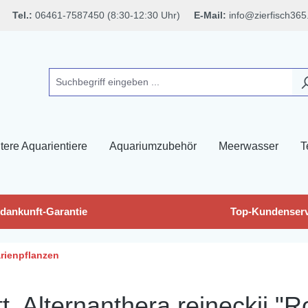
Tel.:
06461-7587450 (8:30-12:30 Uhr)
E-Mail:
info@zierfisch365
tere Aquarientiere
Aquariumzubehör
Meerwasser
T
dankunft-Garantie
Top-Kundenserv
rienpflanzen
 Alternanthera reineckii "Ro