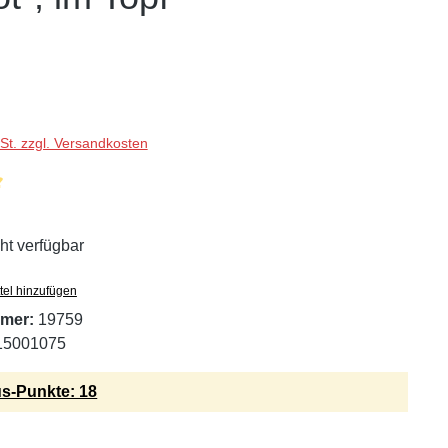
wSt. zzgl. Versandkosten
liche Bewertung von 5 von 5 Sternen
ht verfügbar
tel hinzufügen
mer:
19759
15001075
s-Punkte: 18