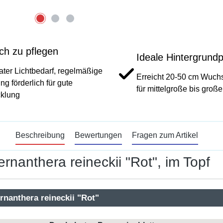
ch zu pflegen
Ideale Hintergrundp
ter Lichtbedarf, regelmäßige
Erreicht 20-50 cm Wuchs
g förderlich für gute
für mittelgroße bis groß
cklung
Beschreibung
Bewertungen
Fragen zum Artikel
rnanthera reineckii "Rot", im Topf
rnanthera reineckii "Rot"