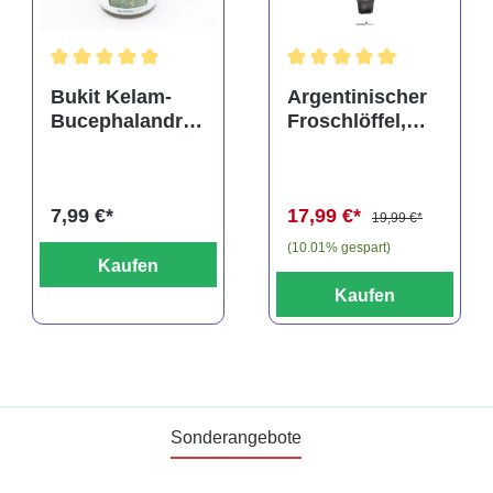
rtung von 5 von 5 Sternen
Durchschnittliche Bewertung von 5 von 5 Sternen
Durchschnittliche Bewertu
Bukit Kelam-
Argentinischer
Bucephalandra,
Froschlöffel,
Bucephalandra
Echinodorus
pygmaea "Bukit
argentinensis,
Kelam", In Vitro
XXL-Topf,
7,99 €*
17,99 €*
Mutterpflanze
19,99 €*
(10.01% gespart)
Kaufen
Kaufen
Sonderangebote