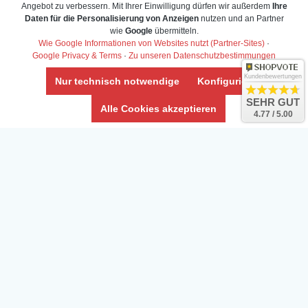
Angebot zu verbessern. Mit Ihrer Einwilligung dürfen wir außerdem
Ihre
Daten für die Personalisierung von Anzeigen
nutzen und an Partner
wie
Google
übermitteln.
Wie Google Informationen von Websites nutzt (Partner-Sites)
·
Google Privacy & Terms
·
Zu unseren Datenschutzbestimmungen
Kundenbewertungen
Nur technisch notwendige
Konfigurieren
SEHR GUT
Alle Cookies akzeptieren
4.77 / 5.00
Daten­schutz­erklärung
Widerrufs­recht /Widerrufs­formular
AGB & Info
Impressum
Umwelt und Entsorgung
Vertrag widerrufen