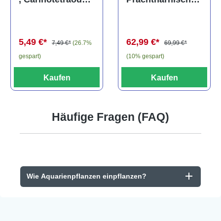
els, L81,
travancoricus
Baryancistrus
(Minifisch)
spec., 6-8 cm
62,99 €*
5,49 €*
69,99 €*
7,49 €*
(26.7%
(10% gespart)
gespart)
Kaufen
Kaufen
Häufige Fragen (FAQ)
Wie Aquarienpflanzen einpflanzen?