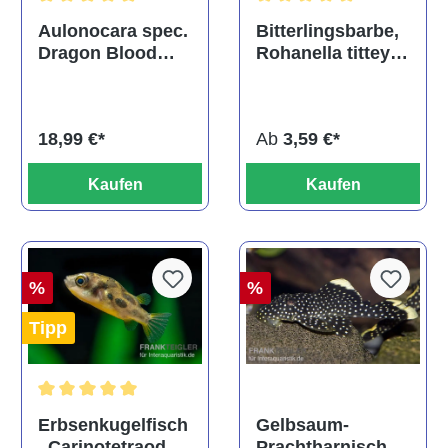
Durchschnittliche Bewertu
Durchschnittliche Bewertung von 5 von 5 Sternen
Bitterlingsbarbe,
Aulonocara spec.
Rohanella titteya,
Dragon Blood
ehem. Puntius
albino, DNZ
titteya
Ab
3,59 €*
18,99 €*
Kaufen
Kaufen
%
%
Tipp
Durchschnittliche Bewertung von 5 von 5 Sternen
Gelbsaum-
Erbsenkugelfisch
Prachtharnischw
, Carinotetraodon