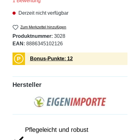
Durchschnittliche Bewertung von 5 von 5 Sternen
1 Bewertung
Derzeit nicht verfügbar
Zum Merkzettel hinzufügen
Produktnummer:
3028
EAN:
8886345102126
P
Bonus-Punkte: 12
Hersteller
Pflegeleicht und robust