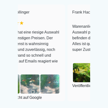
ger
Frank Hackmayer
★★★★
Warenanlieferung Top und die
eine riesige Auswahl
Auswahl plus gesundheitliches
gen Preisen. Der
befinden der Fische einwandfrei.
is wahnsinnig
Alles ist quick lebendig und im
 zuverlässig, noch
super Zustand. Gerne wieder 😃
 so schnell und
Emails reagiert wie
Veröffentlicht auf Google
 auf Google