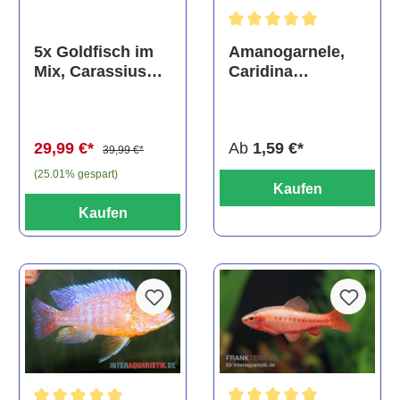
Durchschnittliche Bewertun
Amanogarnele,
5x Goldfisch im
Caridina
Mix, Carassius
multidentata
auratus
(Kaltwasser)
Ab
1,59 €*
29,99 €*
39,99 €*
(25.01% gespart)
Kaufen
Kaufen