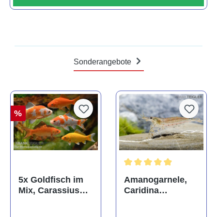
Sonderangebote
%
Durchschnittliche Bewertun
Amanogarnele,
5x Goldfisch im
Caridina
Mix, Carassius
multidentata
auratus
(Kaltwasser)