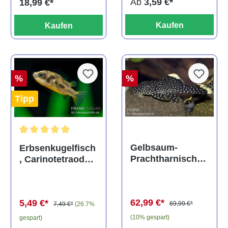
Ab
3,59 €*
18,99 €*
Kaufen
Kaufen
%
%
Tipp
Durchschnittliche Bewertung von 5 von 5 Sternen
Gelbsaum-
Erbsenkugelfisch
Prachtharnischw
, Carinotetraodon
els, L81,
travancoricus
Baryancistrus
(Minifisch)
spec., 6-8 cm
62,99 €*
5,49 €*
69,99 €*
7,49 €*
(26.7%
(10% gespart)
gespart)