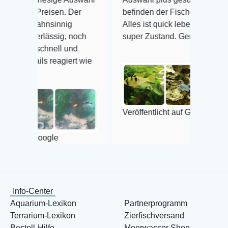
reisen. Der
befinden der Fische einwandfrei.
hnsinnig
Alles ist quick lebendig und im
lässig, noch
super Zustand. Gerne wieder 😃
chnell und
s reagiert wie
Veröffentlicht auf Google
oogle
Info-Center
Aquarium-Lexikon
Partnerprogramm
Terrarium-Lexikon
Zierfischversand
Bestell-Hilfe
Meerwasser Shop