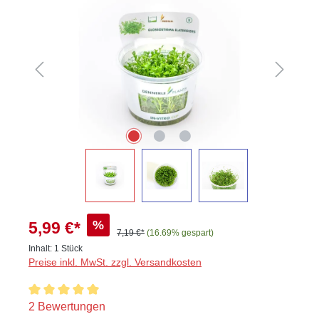
%
5,99 €*
7,19 €*
(16.69% gespart)
Inhalt:
1 Stück
Preise inkl. MwSt. zzgl. Versandkosten
Durchschnittliche Bewertung von 5 von 5 Sternen
2 Bewertungen