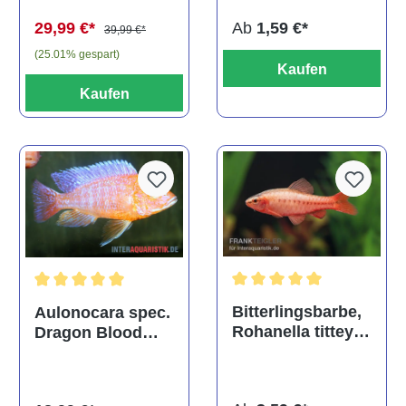
Ab
1,59 €*
29,99 €*
39,99 €*
(25.01% gespart)
Kaufen
Kaufen
Durchschnittliche Bewertu
Durchschnittliche Bewertung von 5 von 5 Sternen
Bitterlingsbarbe,
Aulonocara spec.
Rohanella titteya,
Dragon Blood
ehem. Puntius
albino, DNZ
titteya