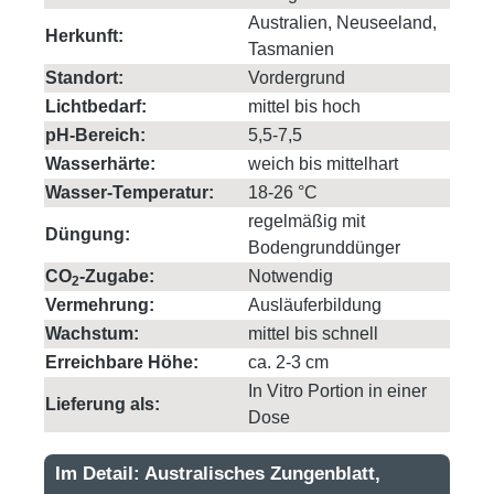
Australien, Neuseeland,
Herkunft:
Tasmanien
Standort:
Vordergrund
Lichtbedarf:
mittel bis hoch
pH-Bereich:
5,5-7,5
Wasserhärte:
weich bis mittelhart
Wasser-Temperatur:
18-26 °C
regelmäßig mit
Düngung:
Bodengrunddünger
CO
-Zugabe:
Notwendig
2
Vermehrung:
Ausläuferbildung
Wachstum:
mittel bis schnell
Erreichbare Höhe:
ca. 2-3 cm
In Vitro Portion in einer
Lieferung als:
Dose
Im Detail: Australisches Zungenblatt,