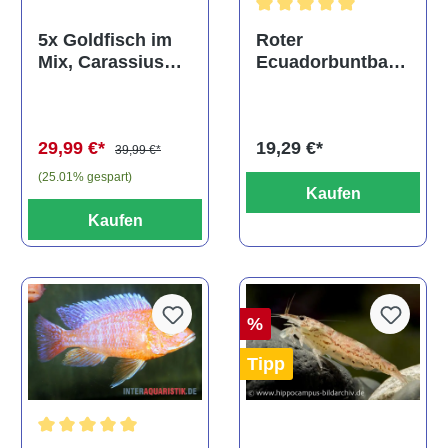
Durchschnittliche Bewertu
Roter
5x Goldfisch im
Ecuadorbuntbars
Mix, Carassius
ch, Cichlasoma
auratus
festae
(Kaltwasser)
19,29 €*
29,99 €*
39,99 €*
(25.01% gespart)
Kaufen
Kaufen
%
Tipp