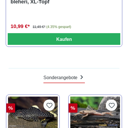
bleheri, XL-Topf
10,99 €*
11,49 €*
(4.35% gespart)
Kaufen
Sonderangebote
%
%