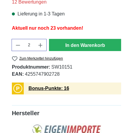
Durchschnittliche Bewertung von 5 von 5 Sternen
12 Bewertungen
Lieferung in 1-3 Tagen
Aktuell nur noch 23 vorhanden!
Anzahl
In den Warenkorb
Zum Merkzettel hinzufügen
Produktnummer:
SW10151
EAN:
4255747902728
P
Bonus-Punkte: 16
Hersteller