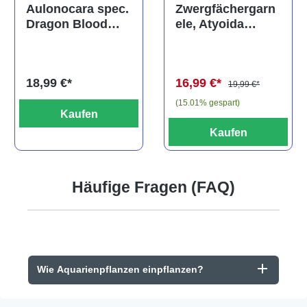
Durchschnittliche Bewertung von 5 von 5 Sternen
Zwergfächergarn
Aulonocara spec.
ele, Atyoida
Dragon Blood
pilipes
albino, DNZ
16,99 €*
18,99 €*
19,99 €*
(15.01% gespart)
Kaufen
Kaufen
Häufige Fragen (FAQ)
Wie Aquarienpflanzen einpflanzen?