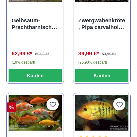
Gelbsaum-
Zwergwabenkröte
Prachtharnischw
, Pipa carvalhoi,
els, L81,
Rarität
Baryancistrus
spec., 6-8 cm
62,99 €*
39,99 €*
69,99 €*
53,99 €*
(10% gespart)
(25.93% gespart)
Kaufen
Kaufen
%