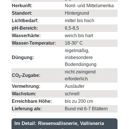
Herkunft:
Nord- und Mittelamerika
Standort:
Hintergrund
Lichtbedarf:
mittel bis hoch
pH-Bereich:
6,5-8,5
Wasserhärte:
weich bis hart
Wasser-Temperatur:
18-30° C
regelmäßig,
Düngung:
insbesondere
Bodendüngung
nicht zwingend
CO
-Zugabe:
2
erforderlich
Vermehrung:
Ausläufer
Wachstum:
schnell
Erreichbare Höhe:
bis zu 200 cm
Lieferung als:
Bund mit 6-7 Blättern
Im Detail: Riesenvallisnerie, Vallisneria