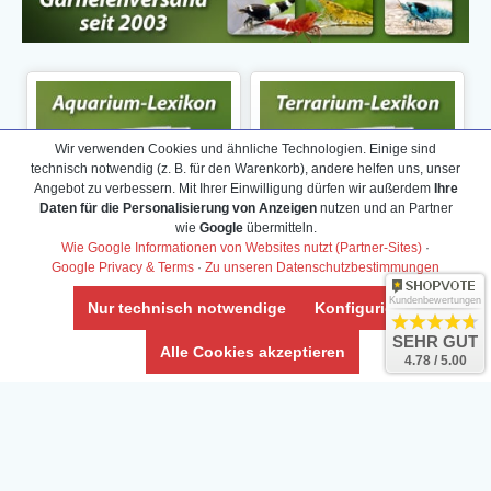
Wir verwenden Cookies und ähnliche Technologien. Einige sind
technisch notwendig (z. B. für den Warenkorb), andere helfen uns, unser
Angebot zu verbessern. Mit Ihrer Einwilligung dürfen wir außerdem
Ihre
Daten für die Personalisierung von Anzeigen
nutzen und an Partner
wie
Google
übermitteln.
Wie Google Informationen von Websites nutzt (Partner-Sites)
·
Google Privacy & Terms
·
Zu unseren Datenschutzbestimmungen
Kundenbewertungen
Nur technisch notwendige
Konfigurieren
SEHR GUT
Alle Cookies akzeptieren
4.78 / 5.00