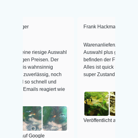
Frank Hackmayer
★★★★
Warenanlieferung Top und die
e riesige Auswahl
Auswahl plus gesundheitliches
 Preisen. Der
befinden der Fische einwandfrei.
wahnsinnig
Alles ist quick lebendig und im
verlässig, noch
super Zustand. Gerne wieder 😃
 schnell und
ils reagiert wie
Veröffentlicht auf Google
 Google