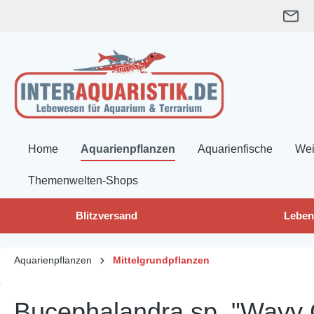
springen
Zur Hauptnavigation springen
Home
Aquarienpflanzen
Aquarienfische
Wei
Themenwelten-Shops
Blitzversand
Leben
Aquarienpflanzen
Mittelgrundpflanzen
Bucephalandra sp. "Wavy G