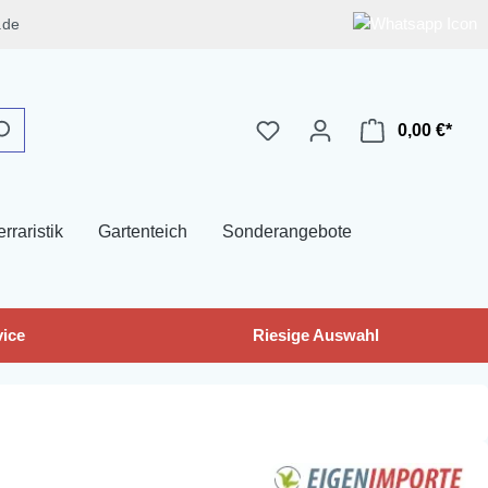
.de
0,00 €*
erraristik
Gartenteich
Sonderangebote
ice
Riesige Auswahl