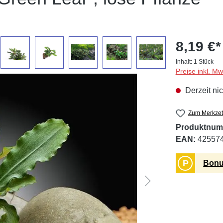
8,19 €*
Inhalt:
1 Stück
Preise inkl. M
Derzeit nic
Zum Merkzet
Produktnum
EAN:
42557
P
Bonu