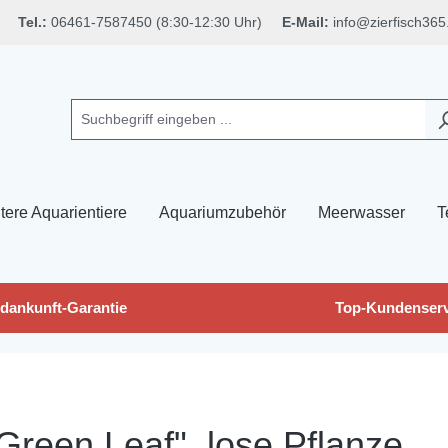
Tel.:
06461-7587450 (8:30-12:30 Uhr)
E-Mail:
info@zierfisch365
tere Aquarientiere
Aquariumzubehör
Meerwasser
T
dankunft-Garantie
Top-Kundenserv
reen Leaf", lose Pflanze