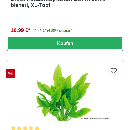
bleheri, XL-Topf
10,99 €*
11,49 €*
(4.35% gespart)
Kaufen
%