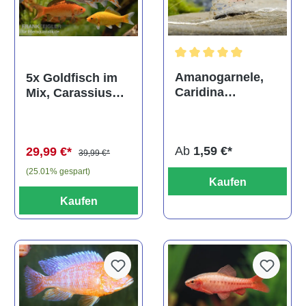
Durchschnittliche Bewertun
Amanogarnele,
5x Goldfisch im
Caridina
Mix, Carassius
multidentata
auratus
(Kaltwasser)
Ab
1,59 €*
29,99 €*
39,99 €*
(25.01% gespart)
Kaufen
Kaufen