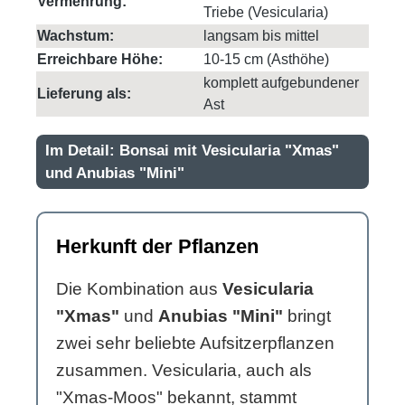
Vermehrung:
Triebe (Vesicularia)
Wachstum:
langsam bis mittel
Erreichbare Höhe:
10-15 cm (Asthöhe)
komplett aufgebundener
Lieferung als:
Ast
Im Detail: Bonsai mit Vesicularia "Xmas"
und Anubias "Mini"
Herkunft der Pflanzen
Die Kombination aus
Vesicularia
"Xmas"
und
Anubias "Mini"
bringt
zwei sehr beliebte Aufsitzerpflanzen
zusammen. Vesicularia, auch als
"Xmas-Moos" bekannt, stammt