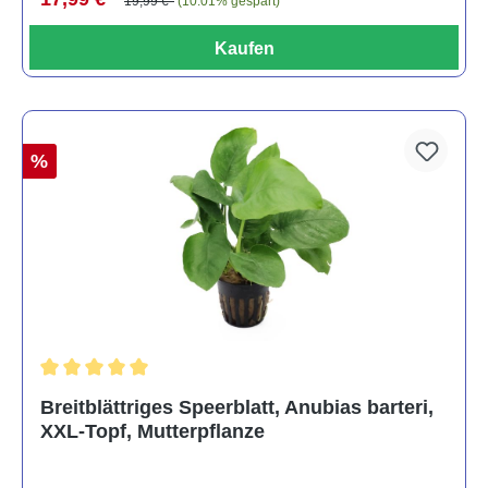
19,99 €*
(10.01% gespart)
Kaufen
%
Durchschnittliche Bewertung von 5 von 5 Sternen
Breitblättriges Speerblatt, Anubias barteri,
XXL-Topf, Mutterpflanze