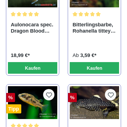
Durchschnittliche Bewertu
Durchschnittliche Bewertung von 5 von 5 Sternen
Bitterlingsbarbe,
Aulonocara spec.
Rohanella titteya,
Dragon Blood
ehem. Puntius
albino, DNZ
titteya
Ab
3,59 €*
18,99 €*
Kaufen
Kaufen
%
%
Tipp