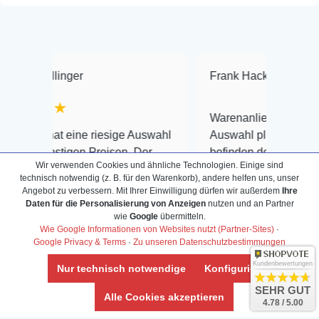
ger
Frank Hackmayer
★★★
★
Warenanlieferung Top und die
eine riesige Auswahl
Auswahl plus gesundheitliches
igen Preisen. Der
befinden der Fische einwandfrei.
Wir verwenden Cookies und ähnliche Technologien. Einige sind
 is wahnsinnig
Alles ist quick lebendig und im
technisch notwendig (z. B. für den Warenkorb), andere helfen uns, unser
d zuverlässig, noch
super Zustand. Gerne wieder 😃
Angebot zu verbessern. Mit Ihrer Einwilligung dürfen wir außerdem
Ihre
d so schnell und
Daten für die Personalisierung von Anzeigen
nutzen und an Partner
wie
Google
übermitteln.
 Emails reagiert wie
Wie Google Informationen von Websites nutzt (Partner-Sites)
·
Google Privacy & Terms
·
Zu unseren Datenschutzbestimmungen
Kundenbewertungen
Nur technisch notwendige
Konfigurieren
SEHR GUT
Veröffentlicht auf Google
Alle Cookies akzeptieren
4.78 / 5.00