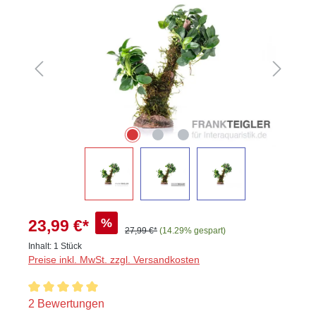
%
23,99 €*
27,99 €*
(14.29% gespart)
Inhalt:
1 Stück
Preise inkl. MwSt. zzgl. Versandkosten
Durchschnittliche Bewertung von 5 von 5 Sternen
2 Bewertungen