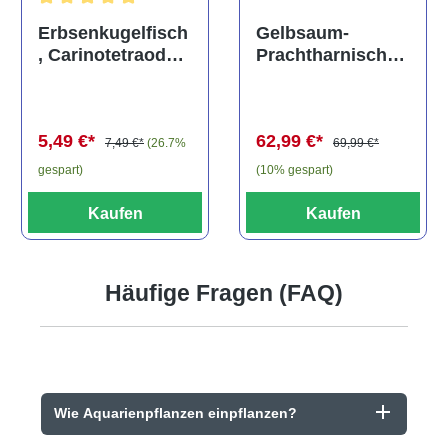
Durchschnittliche Bewertung von 5 von 5 Sternen
Gelbsaum-
Erbsenkugelfisch
Prachtharnischw
, Carinotetraodon
els, L81,
travancoricus
Baryancistrus
(Minifisch)
spec., 6-8 cm
62,99 €*
5,49 €*
69,99 €*
7,49 €*
(26.7%
(10% gespart)
gespart)
Kaufen
Kaufen
Häufige Fragen (FAQ)
Wie Aquarienpflanzen einpflanzen?