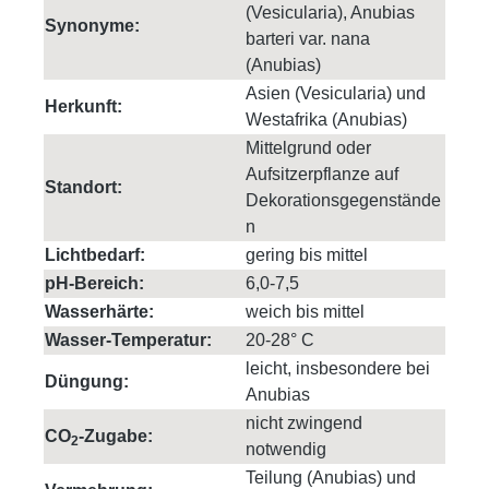
(Vesicularia), Anubias
Synonyme:
barteri var. nana
(Anubias)
Asien (Vesicularia) und
Herkunft:
Westafrika (Anubias)
Mittelgrund oder
Aufsitzerpflanze auf
Standort:
Dekorationsgegenstände
n
Lichtbedarf:
gering bis mittel
pH-Bereich:
6,0-7,5
Wasserhärte:
weich bis mittel
Wasser-Temperatur:
20-28° C
leicht, insbesondere bei
Düngung:
Anubias
nicht zwingend
CO
-Zugabe:
2
notwendig
Teilung (Anubias) und