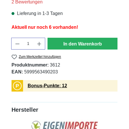
Durchschnittliche Bewertung von 5 von 5 Sternen
2 Bewertungen
Lieferung in 1-3 Tagen
Aktuell nur noch 6 vorhanden!
Anzahl
In den Warenkorb
Zum Merkzettel hinzufügen
Produktnummer:
3612
EAN:
5999563490203
P
Bonus-Punkte: 12
Hersteller