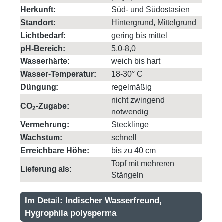
Herkunft:
Süd- und Südostasien
Standort:
Hintergrund, Mittelgrund
Lichtbedarf:
gering bis mittel
pH-Bereich:
5,0-8,0
Wasserhärte:
weich bis hart
Wasser-Temperatur:
18-30° C
Düngung:
regelmäßig
nicht zwingend
CO
-Zugabe:
2
notwendig
Vermehrung:
Stecklinge
Wachstum:
schnell
Erreichbare Höhe:
bis zu 40 cm
Topf mit mehreren
Lieferung als:
Stängeln
Im Detail: Indischer Wasserfreund,
Hygrophila polysperma