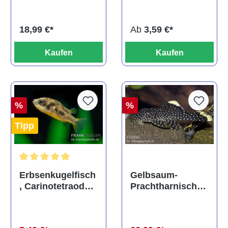
titteya
Ab
3,59 €*
18,99 €*
Kaufen
Kaufen
%
%
Tipp
Durchschnittliche Bewertung von 5 von 5 Sternen
Gelbsaum-
Erbsenkugelfisch
Prachtharnischw
, Carinotetraodon
els, L81,
travancoricus
Baryancistrus
(Minifisch)
spec., 6-8 cm