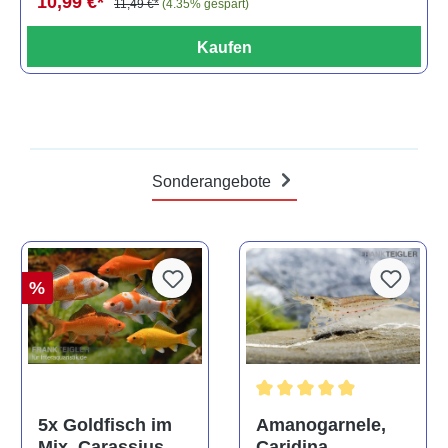
10,99 €*
11,49 €*
(4.35% gespart)
Kaufen
Sonderangebote
%
Durchschnittliche Bewertun
Amanogarnele,
5x Goldfisch im
Caridina
Mix, Carassius