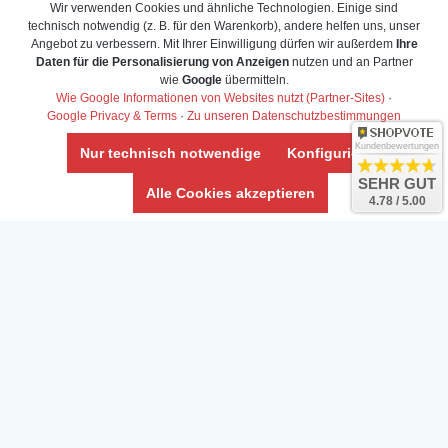
Wir verwenden Cookies und ähnliche Technologien. Einige sind
technisch notwendig (z. B. für den Warenkorb), andere helfen uns, unser
Angebot zu verbessern. Mit Ihrer Einwilligung dürfen wir außerdem
Ihre
Daten für die Personalisierung von Anzeigen
nutzen und an Partner
wie
Google
übermitteln.
Wie Google Informationen von Websites nutzt (Partner-Sites)
·
Google Privacy & Terms
·
Zu unseren Datenschutzbestimmungen
Kundenbewertungen
Nur technisch notwendige
Konfigurieren
SEHR GUT
Daten­schutz­erklärung
Alle Cookies akzeptieren
4.78 / 5.00
Widerrufs­recht /Widerrufs­formular
AGB & Info
Impressum
Umwelt und Entsorgung
Vertrag widerrufen
* Alle Preise inkl. ges. MwSt. zzgl.
Versandkosten
Zierfische, Garnelen, Krebse, Wasserschnecken (Wirbellose),
Aquarienpflanzen & Aquarium-Zubehör preiswert online kaufen.