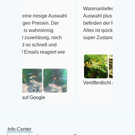
Warenanlieferung Top und die
ne riesige Auswahl
Auswahl plus gesundheitliches
n Preisen. Der
befinden der Fische einwandfrei.
 wahnsinnig
Alles ist quick lebendig und im
uverlässig, noch
super Zustand. Gerne wieder 😃
o schnell und
ails reagiert wie
Veröffentlicht auf Google
f Google
Info-Center