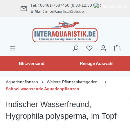
Tel.:
06461-7587450 (8:30-12:30 Uhr)
alt springen
E-Mail:
info@zierfisch365.de
Blitzversand
Riesige Auswahl
Aquarienpflanzen
Weitere Pflanzenkategorien...
Schnellwachsende Aquarienpflanzen
Indischer Wasserfreund,
Hygrophila polysperma, im Topf