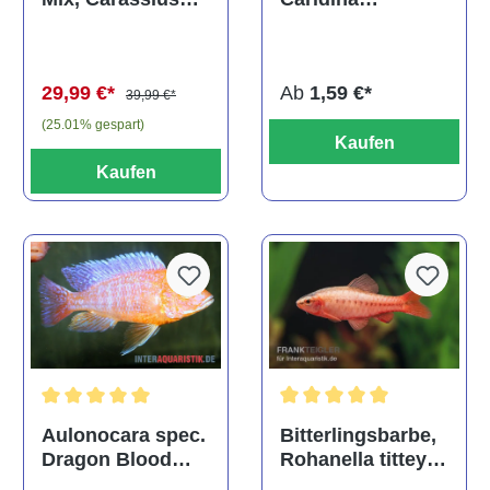
multidentata
auratus
(Kaltwasser)
Ab
1,59 €*
29,99 €*
39,99 €*
(25.01% gespart)
Kaufen
Kaufen
Durchschnittliche Bewertu
Durchschnittliche Bewertung von 5 von 5 Sternen
Bitterlingsbarbe,
Aulonocara spec.
Rohanella titteya,
Dragon Blood
ehem. Puntius
albino, DNZ