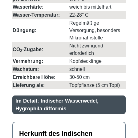
Wasserhärte:
weich bis mittelhart
Wasser-Temperatur:
22-28° C
Regelmäßige
Düngung:
Versorgung, besonders
Mikronährstoffe
Nicht zwingend
CO
-Zugabe:
2
erforderlich
Vermehrung:
Kopfstecklinge
Wachstum:
schnell
Erreichbare Höhe:
30-50 cm
Lieferung als:
Topfpflanze (5 cm Topf)
Im Detail: Indischer Wasserwedel,
Hygrophila difformis
Herkunft des Indischen