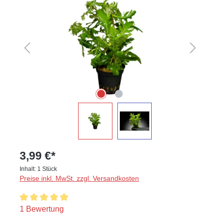
3,99 €*
Inhalt:
1 Stück
Preise inkl. MwSt. zzgl. Versandkosten
Durchschnittliche Bewertung von 5 von 5 Sternen
1 Bewertung