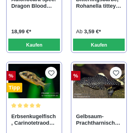
Rohanella titteya,
Dragon Blood
ehem. Puntius
albino, DNZ
titteya
Ab
3,59 €*
18,99 €*
Kaufen
Kaufen
%
%
Tipp
Durchschnittliche Bewertung von 5 von 5 Sternen
Gelbsaum-
Erbsenkugelfisch
Prachtharnischw
, Carinotetraodon
els, L81,
travancoricus