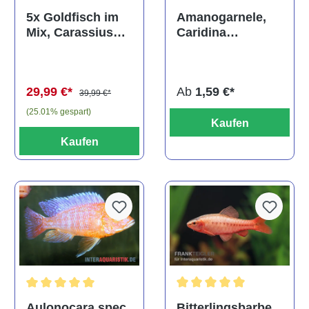
Durchschnittliche Bewertun
Amanogarnele,
5x Goldfisch im
Caridina
Mix, Carassius
multidentata
auratus
(Kaltwasser)
Ab
1,59 €*
29,99 €*
39,99 €*
(25.01% gespart)
Kaufen
Kaufen
Durchschnittliche Bewertu
Durchschnittliche Bewertung von 5 von 5 Sternen
Bitterlingsbarbe,
Aulonocara spec.