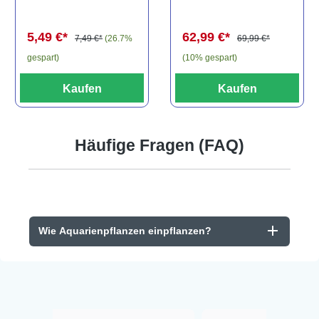
Baryancistrus
(Minifisch)
spec., 6-8 cm
62,99 €*
5,49 €*
69,99 €*
7,49 €*
(26.7%
(10% gespart)
gespart)
Kaufen
Kaufen
Häufige Fragen (FAQ)
Wie Aquarienpflanzen einpflanzen?