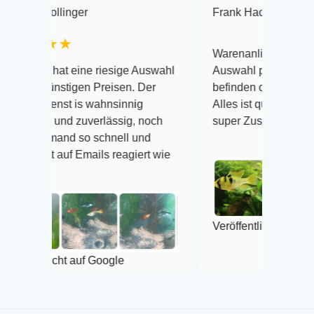
nger
Frank Hackmayer
★★★
★
Warenanlieferung Top und die
 eine riesige Auswahl
Auswahl plus gesundheitliches
igen Preisen. Der
befinden der Fische einwandfrei.
 is wahnsinnig
Alles ist quick lebendig und im
d zuverlässig, noch
super Zustand. Gerne wieder 😃
d so schnell und
 Emails reagiert wie
Veröffentlicht auf Google
t auf Google