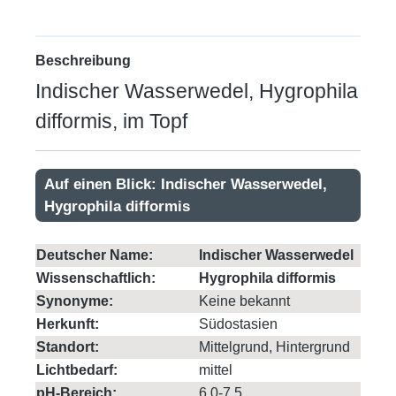
Beschreibung
Indischer Wasserwedel, Hygrophila
difformis, im Topf
Auf einen Blick: Indischer Wasserwedel,
Hygrophila difformis
Deutscher Name:
Indischer Wasserwedel
Wissenschaftlich:
Hygrophila difformis
Synonyme:
Keine bekannt
Herkunft:
Südostasien
Standort:
Mittelgrund, Hintergrund
Lichtbedarf:
mittel
pH-Bereich:
6,0-7,5