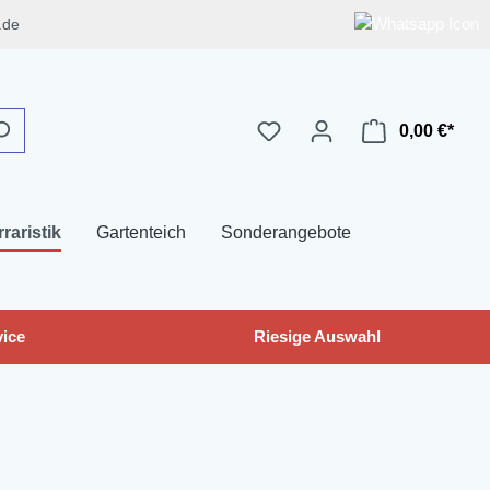
.de
0,00 €*
rraristik
Gartenteich
Sonderangebote
ice
Riesige Auswahl