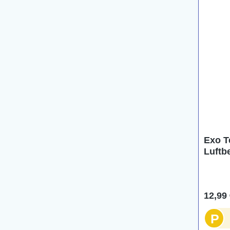
Exo T
Luftb
12,99 
P