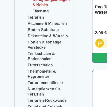
& Nebler
Exo T
Filterung
Wasser
Terrarien
Vitamine & Mineralien
Boden-Substrate
2,99 €
Dekosteine & Wurzeln
Höhlen & sonstige
P
Verstecke
Trinkschalen &
Badeschalen
Futterschalen
Thermometer &
Hygrometer
Terrariumschlösser
Kunstpflanzen für
Terarrien
Terrarien-Rückwände
Zucht und Aufzucht