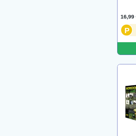
16,99 
P