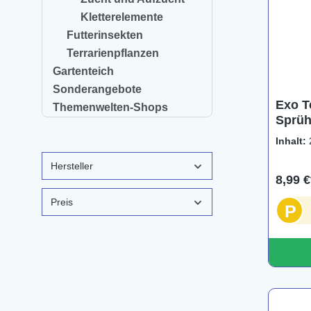
Kletterelemente
Futterinsekten
Terrarienpflanzen
Gartenteich
Sonderangebote
Exo T
Themenwelten-Shops
Sprüh
Inhalt:
Hersteller
8,99 €
Preis
P