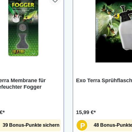
erra Membrane für
Exo Terra Sprühflasch
efeuchter Fogger
€*
15,99 €*
P
39 Bonus-Punkte sichern
48 Bonus-Punkte