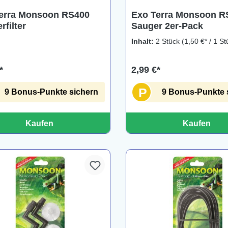
erra Monsoon RS400
Exo Terra Monsoon R
filter
Sauger 2er-Pack
Inhalt:
2 Stück
(1,50 €* / 1 St
*
2,99 €*
P
9 Bonus-Punkte sichern
9 Bonus-Punkte 
Kaufen
Kaufen