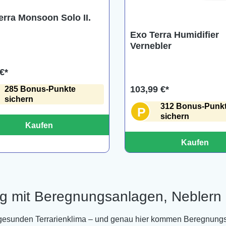
erra Monsoon Solo II.
Exo Terra Humidifier
Vernebler
€*
103,99 €*
285 Bonus-Punkte
sichern
312 Bonus-Punk
P
sichern
Kaufen
Kaufen
ng mit Beregnungsanlagen, Neblern 
em gesunden Terrarienklima – und genau hier kommen Beregnungs