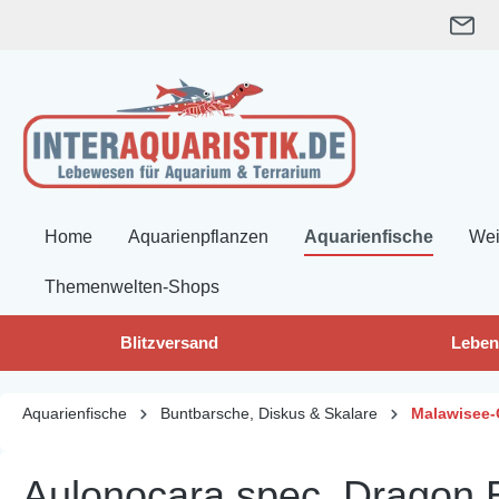
springen
Zur Hauptnavigation springen
Home
Aquarienpflanzen
Aquarienfische
Wei
Themenwelten-Shops
Blitzversand
Leben
Aquarienfische
Buntbarsche, Diskus & Skalare
Malawisee-
Aulonocara spec. Dragon 