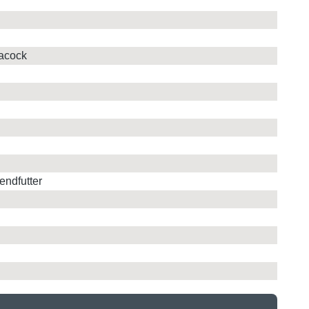
eacock
endfutter