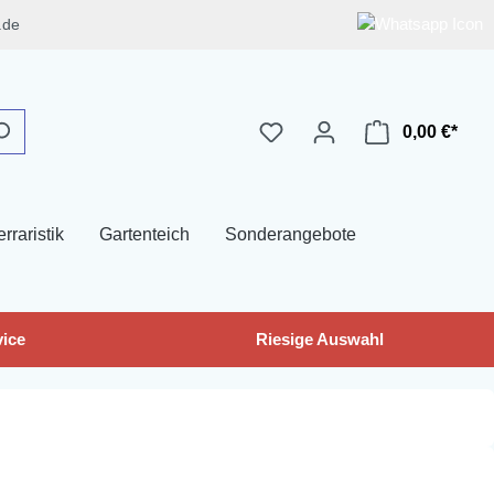
.de
0,00 €*
erraristik
Gartenteich
Sonderangebote
ice
Riesige Auswahl