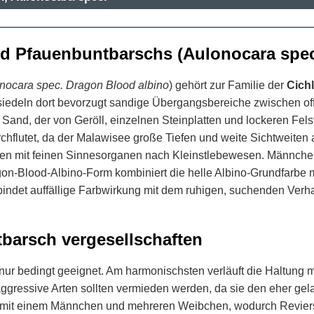
od Pfauenbuntbarschs (Aulonocara spec
nocara spec. Dragon Blood albino
) gehört zur Familie der
Cich
iedeln dort bevorzugt sandige Übergangsbereiche zwischen offe
and, der von Geröll, einzelnen Steinplatten und lockeren Fels
chflutet, da der Malawisee große Tiefen und weite Sichtweiten 
n mit feinen Sinnesorganen nach Kleinstlebewesen. Männchen
gon-Blood-Albino-Form kombiniert die helle Albino-Grundfarbe 
indet auffällige Farbwirkung mit dem ruhigen, suchenden Verhalt
barsch vergesellschaften
nur bedingt geeignet. Am harmonischsten verläuft die Haltung
ressive Arten sollten vermieden werden, da sie den eher gela
ppe mit einem Männchen und mehreren Weibchen, wodurch Revierst