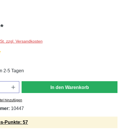
*
wSt. zzgl. Versandkosten
liche Bewertung von 5 von 5 Sternen
in 2-5 Tagen
In den Warenkorb
tel hinzufügen
mer:
10447
s-Punkte: 57