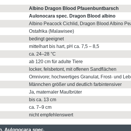
Albino Dragon Blood Pfauenbuntbarsch
Aulonocara spec. Dragon Blood albino
Albino Peacock Cichlid, Dragon Blood Albino P
Ostafrika (Malawisee)
bedingt geeignet
mittelhart bis hart, pH ca. 7,5 – 8,5
ca. 24–28 °C
ab 120 cm für adulte Tiere
locker, felsbetont, mit offenen Sandflächen
Omnivore; hochwertiges Granulat, Frost- und Leb
Männchen größer und deutlich farbintensiver
Ja, maternaler Maulbrüter
bis ca. 13 cm
ca. 7–9 cm
nicht empfehlenswert
h, Aulonocara spec.