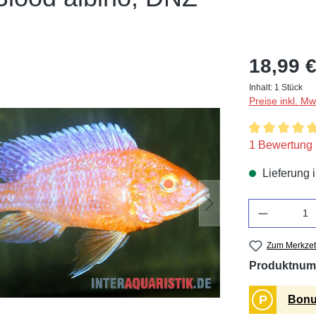
18,99 €
Inhalt:
1 Stück
Preise inkl. M
Durchschnitt
1 Bewertung
Lieferung 
Anzahl
Zum Merkzet
Produktnum
P
Bonu