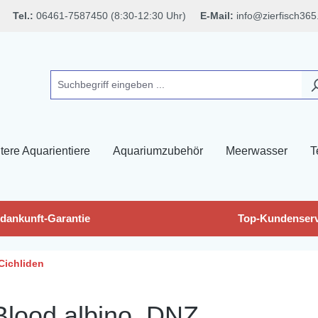
Tel.:
06461-7587450 (8:30-12:30 Uhr)
E-Mail:
info@zierfisch365
tere Aquarientiere
Aquariumzubehör
Meerwasser
T
dankunft-Garantie
Top-Kundenserv
Cichliden
Blood albino, DNZ