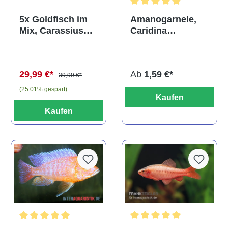
Durchschnittliche Bewertun
Amanogarnele,
5x Goldfisch im
Caridina
Mix, Carassius
multidentata
auratus
(Kaltwasser)
Ab
1,59 €*
29,99 €*
39,99 €*
(25.01% gespart)
Kaufen
Kaufen
Durchschnittliche Bewertu