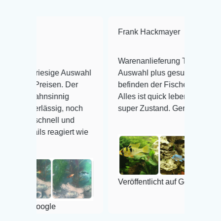
Frank Hackmayer
★★★★
Warenanlieferung Top und die
esige Auswahl
Auswahl plus gesundheitliches
isen. Der
befinden der Fische einwandfrei.
nsinnig
Alles ist quick lebendig und im
ässig, noch
super Zustand. Gerne wieder 😃
nell und
reagiert wie
Veröffentlicht auf Google
gle