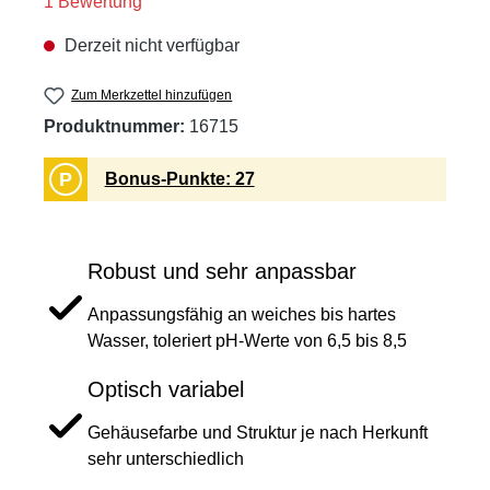
Durchschnittliche Bewertung von 4 von 5 Sternen
1 Bewertung
Derzeit nicht verfügbar
Zum Merkzettel hinzufügen
Produktnummer:
16715
P
Bonus-Punkte: 27
Robust und sehr anpassbar
Anpassungsfähig an weiches bis hartes
Wasser, toleriert pH-Werte von 6,5 bis 8,5
Optisch variabel
Gehäusefarbe und Struktur je nach Herkunft
sehr unterschiedlich