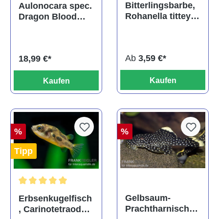
Durchschnittliche Bewertung von 5 von 5 Sternen
Bitterlingsbarbe,
Aulonocara spec.
Rohanella titteya,
Dragon Blood
ehem. Puntius
albino, DNZ
titteya
Ab
3,59 €*
18,99 €*
Kaufen
Kaufen
%
%
Tipp
Durchschnittliche Bewertung von 5 von 5 Sternen
Gelbsaum-
Erbsenkugelfisch
Prachtharnischw
, Carinotetraodon