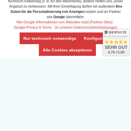
technisch notwendig (z. B. für den Warenkorb), andere helfen uns, unser
Angebot zu verbessern. Mit Ihrer Einwilligung dürfen wir außerdem
Ihre
Daten für die Personalisierung von Anzeigen
nutzen und an Partner
wie
Google
übermitteln.
Wie Google Informationen von Websites nutzt (Partner-Sites)
·
Google Privacy & Terms
·
Zu unseren Datenschutzbestimmungen
Kundenbewertungen
Nur technisch notwendige
Konfigurieren
SEHR GUT
Alle Cookies akzeptieren
4.78 / 5.00
Daten­schutz­erklärung
Widerrufs­recht /Widerrufs­formular
AGB & Info
Impressum
Umwelt und Entsorgung
Vertrag widerrufen