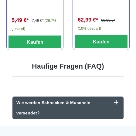
els, L81,
travancoricus
Baryancistrus
(Minifisch)
spec., 6-8 cm
62,99 €*
5,49 €*
69,99 €*
7,49 €*
(26.7%
(10% gespart)
gespart)
Kaufen
Kaufen
Häufige Fragen (FAQ)
Wie werden Schnecken & Muscheln
versendet?