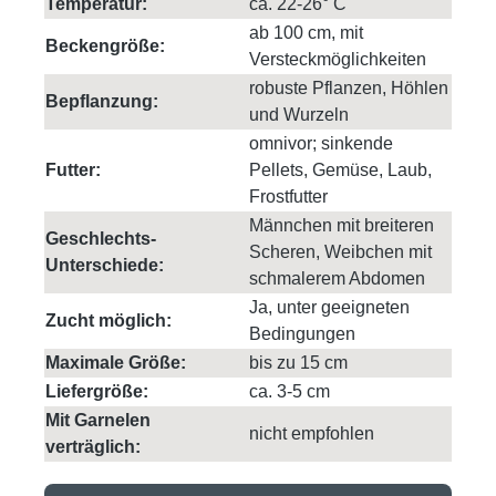
Temperatur:
ca. 22-26° C
ab 100 cm, mit
Beckengröße:
Versteckmöglichkeiten
robuste Pflanzen, Höhlen
Bepflanzung:
und Wurzeln
omnivor; sinkende
Futter:
Pellets, Gemüse, Laub,
Frostfutter
Männchen mit breiteren
Geschlechts-
Scheren, Weibchen mit
Unterschiede:
schmalerem Abdomen
Ja, unter geeigneten
Zucht möglich:
Bedingungen
Maximale Größe:
bis zu 15 cm
Liefergröße:
ca. 3-5 cm
Mit Garnelen
nicht empfohlen
verträglich: