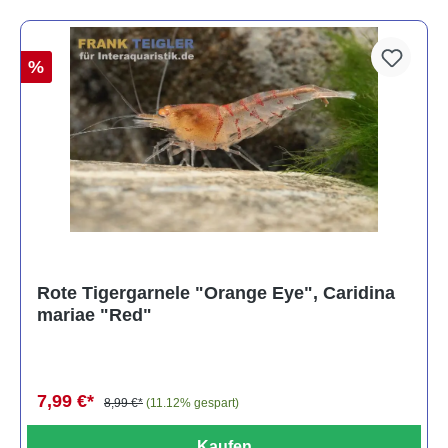
%
Rote Tigergarnele "Orange Eye", Caridina
mariae "Red"
7,99 €*
8,99 €*
(11.12% gespart)
Kaufen