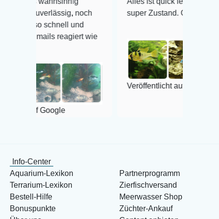
nsinnig
Alles ist quick lebendig und im
lässig, noch
super Zustand. Gerne wieder 😃
hnell und
 reagiert wie
Veröffentlicht auf Google
ogle
Info-Center
Aquarium-Lexikon
Partnerprogramm
Terrarium-Lexikon
Zierfischversand
Bestell-Hilfe
Meerwasser Shop
Bonuspunkte
Züchter-Ankauf