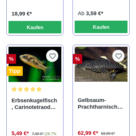
titteya
Ab
3,59 €*
18,99 €*
Kaufen
Kaufen
%
%
Tipp
Durchschnittliche Bewertung von 5 von 5 Sternen
Gelbsaum-
Erbsenkugelfisch
Prachtharnischw
, Carinotetraodon
els, L81,
travancoricus
Baryancistrus
(Minifisch)
spec., 6-8 cm
62,99 €*
5,49 €*
69,99 €*
7,49 €*
(26.7%