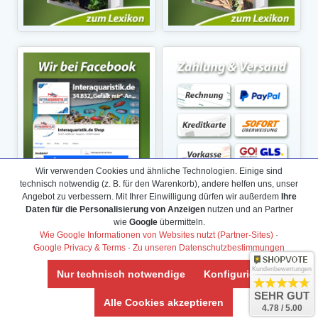
Wir verwenden Cookies und ähnliche Technologien. Einige sind
technisch notwendig (z. B. für den Warenkorb), andere helfen uns, unser
Angebot zu verbessern. Mit Ihrer Einwilligung dürfen wir außerdem
Ihre
Daten für die Personalisierung von Anzeigen
nutzen und an Partner
wie
Google
übermitteln.
Wie Google Informationen von Websites nutzt (Partner-Sites)
·
Google Privacy & Terms
·
Zu unseren Datenschutzbestimmungen
Kundenbewertungen
Nur technisch notwendige
Konfigurieren
SEHR GUT
Alle Cookies akzeptieren
4.78 / 5.00