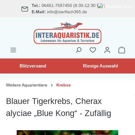
Tel.:
06461-7587450 (8:30-12:30 Uhr)
alt springen
E-Mail:
info@zierfisch365.de
Blitzversand
Riesige Auswahl
Weitere Aquarientiere
Krebse
Blauer Tigerkrebs, Cherax
alyciae „Blue Kong“ - Zufällig
Bildergalerie überspringen