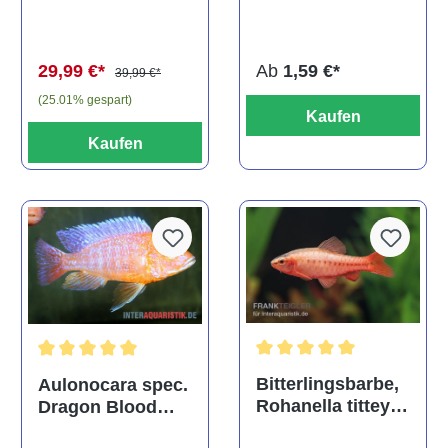
multidentata
auratus
(Kaltwasser)
Ab
1,59 €*
29,99 €*
39,99 €*
(25.01% gespart)
Kaufen
Kaufen
Durchschnittliche Bewertu
Durchschnittliche Bewertung von 5 von 5 Sternen
Bitterlingsbarbe,
Aulonocara spec.
Rohanella titteya,
Dragon Blood
ehem. Puntius
albino, DNZ