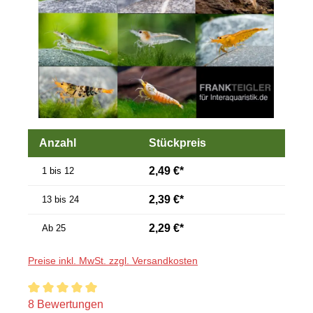
Anzahl
Stückpreis
2,49 €*
1 bis 12
2,39 €*
13 bis 24
2,29 €*
Ab
25
Preise inkl. MwSt. zzgl. Versandkosten
Durchschnittliche Bewertung von 5 von 5 Sternen
8 Bewertungen