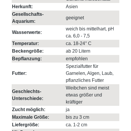
Herkunft:
Asien
Gesellschafts-
geeignet
Aquarium:
weich bis mittelhart, pH
Wasserwerte:
ca. 6,0 - 7,5
Temperatur:
ca. 18-24° C
Beckengröße:
ab 20 Litern
Bepflanzung:
empfohlen
Spezialfutter für
Futter:
Garnelen, Algen, Laub,
pflanzliches Futter
Weibchen sind meist
Geschlechts-
etwas größer und
Unterschiede:
kräftiger
Zucht möglich:
ja
Maximale Größe:
bis zu 3 cm
Liefergröße:
ca. 1-2 cm