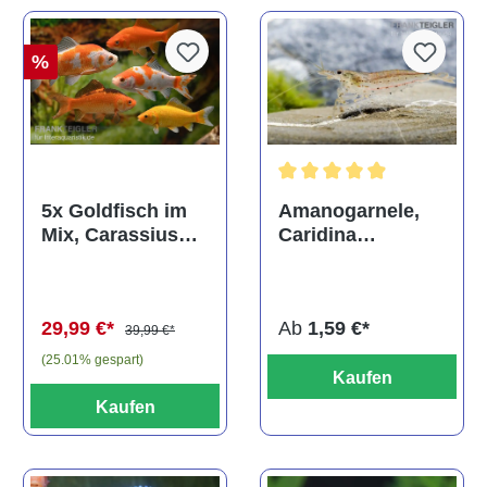
%
Durchschnittliche Bewertun
Amanogarnele,
5x Goldfisch im
Caridina
Mix, Carassius
multidentata
auratus
(Kaltwasser)
Ab
1,59 €*
29,99 €*
39,99 €*
(25.01% gespart)
Kaufen
Kaufen