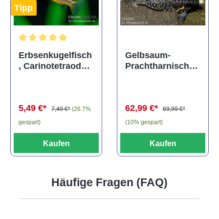
Tipp
Durchschnittliche Bewertung von 5 von 5 Sternen
Gelbsaum-
Erbsenkugelfisch
Prachtharnischw
, Carinotetraodon
els, L81,
travancoricus
Baryancistrus
(Minifisch)
spec., 6-8 cm
62,99 €*
5,49 €*
69,99 €*
7,49 €*
(26.7%
(10% gespart)
gespart)
Kaufen
Kaufen
Häufige Fragen (FAQ)