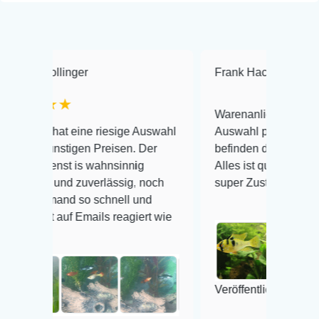
er
Frank Hackmayer
★★★★
Warenanlieferung Top und die
ine riesige Auswahl
Auswahl plus gesundheitliches
en Preisen. Der
befinden der Fische einwandfrei.
s wahnsinnig
Alles ist quick lebendig und im
zuverlässig, noch
super Zustand. Gerne wieder 😃
so schnell und
mails reagiert wie
Veröffentlicht auf Google