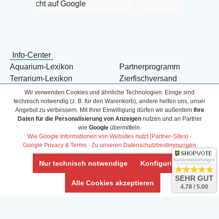
auf Google
Info-Center
Aquarium-Lexikon
Partnerprogramm
Terrarium-Lexikon
Zierfischversand
Bestell-Hilfe
Meerwasser Shop
Wir verwenden Cookies und ähnliche Technologien. Einige sind
technisch notwendig (z. B. für den Warenkorb), andere helfen uns, unser
Bonuspunkte
Züchter-Ankauf
Angebot zu verbessern. Mit Ihrer Einwilligung dürfen wir außerdem
Ihre
Über uns
Content anbieten
Daten für die Personalisierung von Anzeigen
nutzen und an Partner
Versandkosten
Kontaktformular
wie
Google
übermitteln.
Wie Google Informationen von Websites nutzt (Partner-Sites)
·
Zahlarten
Influencer
Google Privacy & Terms
·
Zu unseren Datenschutzbestimmungen
Blog
Abholung
Kundenbewertungen
Nur technisch notwendige
Konfigurieren
SEHR GUT
Alle Cookies akzeptieren
4.78 / 5.00