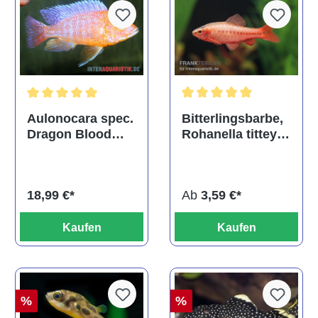
Durchschnittliche Bewertu
Durchschnittliche Bewertung von 5 von 5 Sternen
Bitterlingsbarbe,
Aulonocara spec.
Rohanella titteya,
Dragon Blood
ehem. Puntius
albino, DNZ
titteya
Ab
3,59 €*
18,99 €*
Kaufen
Kaufen
%
%