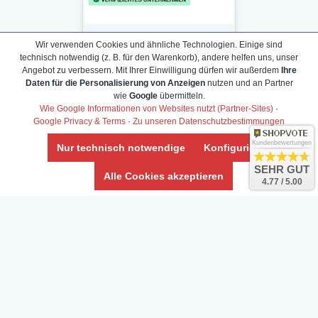
Wir verwenden Cookies und ähnliche Technologien. Einige sind
technisch notwendig (z. B. für den Warenkorb), andere helfen uns, unser
Angebot zu verbessern. Mit Ihrer Einwilligung dürfen wir außerdem
Ihre
Daten für die Personalisierung von Anzeigen
nutzen und an Partner
Daten­schutz­erklärung
wie
Google
übermitteln.
Widerrufs­recht /Widerrufs­formular
Wie Google Informationen von Websites nutzt (Partner-Sites)
·
Google Privacy & Terms
·
Zu unseren Datenschutzbestimmungen
AGB & Info
Impressum
Kundenbewertungen
Nur technisch notwendige
Konfigurieren
Umwelt und Entsorgung
SEHR GUT
Alle Cookies akzeptieren
4.77 / 5.00
Vertrag widerrufen
* Alle Preise inkl. ges. MwSt. zzgl.
Versandkosten
Zierfische, Garnelen, Krebse, Wasserschnecken (Wirbellose),
Aquarienpflanzen & Aquarium-Zubehör preiswert online kaufen.
© Copyright 2024 Interaquaristik.de Shop, Aquarium und
Gartenteich Shop. Alle Rechte vorbehalten.