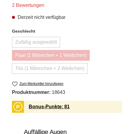
Durchschnittliche Bewertung von 4.5 von 5 Sternen
2 Bewertungen
Derzeit nicht verfügbar
auswählen
Geschlecht
Zufällig ausgewählt
(Diese Option ist zurzeit nicht verfügbar.)
Paar (1 Männchen + 1 Weibchen)
(Diese Option ist zurzeit nicht verfügbar.)
Trio (1 Männchen + 2 Weibchen)
(Diese Option ist zurzeit nicht verfügbar.)
Zum Merkzettel hinzufügen
Produktnummer:
18643
P
Bonus-Punkte: 81
Auffällige Augen