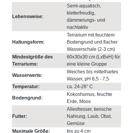
Semi-aquatisch,
kletterfreudig,
Lebensweise:
dämmerungs- und
nachtaktiv
Terrarium mit feuchtem
Haltungsform:
Bodengrund und flacher
Wasserschale (2-3 cm)
Mindestgröße des
60x30x30 cm (LxBxH) für
Terrariums:
eine kleine Gruppe
Weiches bis mittelhartes
Wasserwerte:
Wasser, pH 6,5 - 7,5
Temperatur:
ca. 24-28° C
Kokoshumus, feuchte
Bodengrund:
Erde, Moos
Allesfresser, tierische
Futter:
Nahrung, Laub, Obst,
Gemüse
Maximale Größe:
bis zu 4 cm