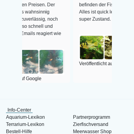
reisen. Der
befinden der Fische einwandfrei.
hnsinnig
Alles ist quick lebendig und im
rlässig, noch
super Zustand. Gerne wieder 😃
chnell und
s reagiert wie
Veröffentlicht auf Google
oogle
Info-Center
Aquarium-Lexikon
Partnerprogramm
Terrarium-Lexikon
Zierfischversand
Bestell-Hilfe
Meerwasser Shop