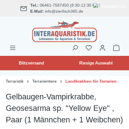
Tel.:
06461-7587450 (8:30-12:30 Uhr)
alt springen
E-Mail:
info@zierfisch365.de
Blitzversand
Riesige Auswahl
Terraristik
Terrarientiere
Landkrabben für Terrarien
Gelbaugen-Vampirkrabbe,
Geosesarma sp. "Yellow Eye" ,
Paar (1 Männchen + 1 Weibchen)