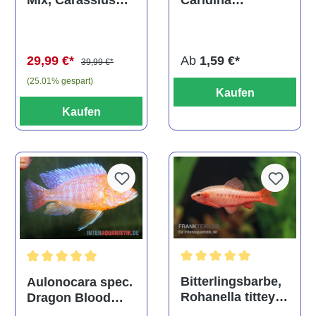
Caridina
Mix, Carassius
multidentata
auratus
(Kaltwasser)
Ab
1,59 €*
29,99 €*
39,99 €*
(25.01% gespart)
Kaufen
Kaufen
Durchschnittliche Bewertu
Durchschnittliche Bewertung von 5 von 5 Sternen
Bitterlingsbarbe,
Aulonocara spec.
Rohanella titteya,
Dragon Blood
ehem. Puntius
albino, DNZ