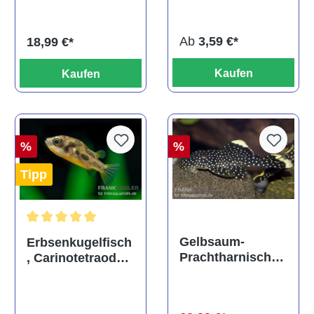
titteya
Ab
3,59 €*
18,99 €*
Kaufen
Kaufen
%
%
Tipp
Durchschnittliche Bewertung von 5 von 5 Sternen
Gelbsaum-
Erbsenkugelfisch
Prachtharnischw
, Carinotetraodon
els, L81,
travancoricus
Baryancistrus
(Minifisch)
spec., 6-8 cm