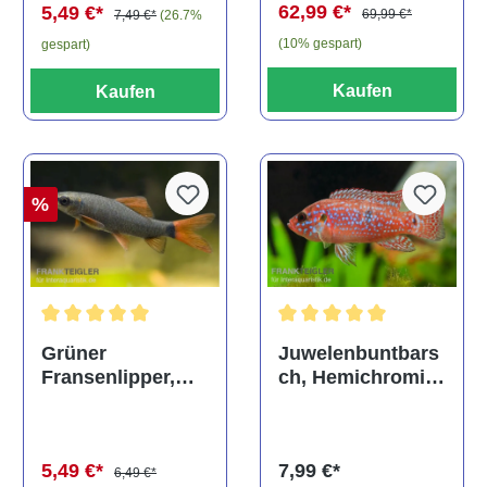
62,99 €*
5,49 €*
69,99 €*
7,49 €*
(26.7%
(10% gespart)
gespart)
Kaufen
Kaufen
%
Durchschnittliche Bewertung von 5 von 5 Sternen
Durchschnittliche Bewertu
Grüner
Juwelenbuntbars
Fransenlipper,
ch, Hemichromis
Epalzeorhynchos
lifalili
frenatum
5,49 €*
7,99 €*
6,49 €*