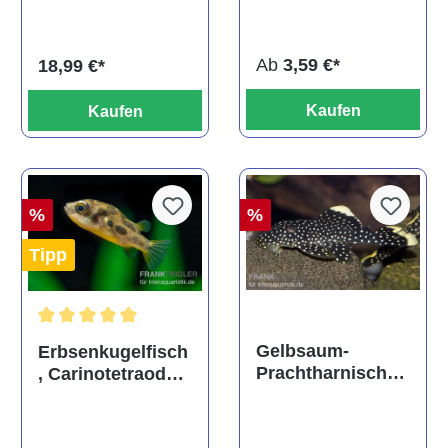
ehem. Puntius
albino, DNZ
titteya
Ab
3,59 €*
18,99 €*
Kaufen
Kaufen
%
%
Tipp
Durchschnittliche Bewertung von 5 von 5 Sternen
Gelbsaum-
Erbsenkugelfisch
Prachtharnischw
, Carinotetraodon
els, L81,
travancoricus
Baryancistrus
(Minifisch)
spec., 6-8 cm