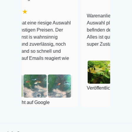
Warenanlieferung Top und die
ne riesige Auswahl
Auswahl plus gesundheitliches
en Preisen. Der
befinden der Fische einwandfrei.
s wahnsinnig
Alles ist quick lebendig und im
uverlässig, noch
super Zustand. Gerne wieder 😃
so schnell und
mails reagiert wie
Veröffentlicht auf Google
uf Google