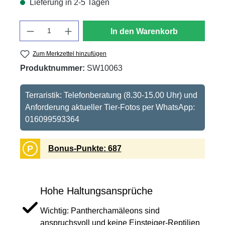
Lieferung in 2-5 Tagen
Anzahl
In den Warenkorb
Zum Merkzettel hinzufügen
Produktnummer:
SW10063
Terraristik: Telefonberatung (8.30-15.00 Uhr) und
Anforderung aktueller Tier-Fotos per WhatsApp:
016099593364
P
Bonus-Punkte: 687
Hohe Haltungsansprüche
Wichtig: Pantherchamäleons sind
anspruchsvoll und keine Einsteiger-Reptilien