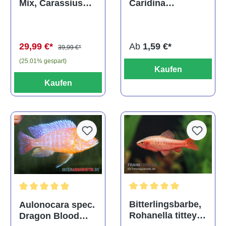
Caridina
Mix, Carassius
multidentata
auratus
(Kaltwasser)
Ab
1,59 €*
29,99 €*
39,99 €*
(25.01% gespart)
Kaufen
Kaufen
Durchschnittliche Bewertu
Durchschnittliche Bewertung von 5 von 5 Sternen
Bitterlingsbarbe,
Aulonocara spec.
Rohanella titteya,
Dragon Blood