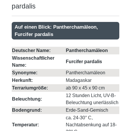
pardalis
Auf einen Blick: Pantherchamäleon,
Furcifer pardalis
Deutscher Name:
Pantherchamäleon
Wissenschaftlicher
Furcifer pardalis
Name:
Synonyme:
Pantherchamäleon
Herkunft:
Madagaskar
Terrariumgröße:
ab 90 x 45 x 90 cm
12 Stunden Licht, UV-B-
Beleuchtung:
Beleuchtung unerlässlich
Bodengrund:
Erde-Sand-Gemisch
ca. 24-30° C,
Temperatur:
Nachtabsenkung auf 18-