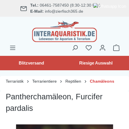
Tel.:
06461-7587450 (8:30-12:30 Uhr)
alt springen
E-Mail:
info@zierfisch365.de
Blitzversand
Riesige Auswahl
Terraristik
Terrarientiere
Reptilien
Chamäleons
Pantherchamäleon, Furcifer
pardalis
Bildergalerie überspringen