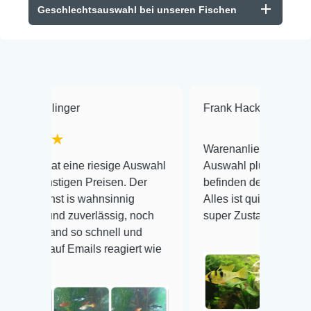
Geschlechtsauswahl bei unseren Fischen
Frank Hackmayer
★★★★
Warenanlieferung Top und die
e riesige Auswahl
Auswahl plus gesundheitliches
n Preisen. Der
befinden der Fische einwandfrei.
 wahnsinnig
Alles ist quick lebendig und im
verlässig, noch
super Zustand. Gerne wieder 😃
o schnell und
ails reagiert wie