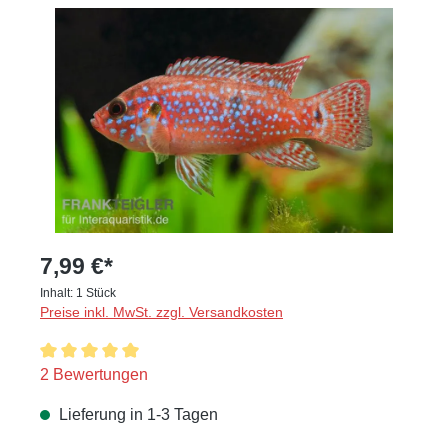
Bildergalerie überspringen
7,99 €*
Inhalt:
1 Stück
Preise inkl. MwSt. zzgl. Versandkosten
Durchschnittliche Bewertung von 5 von 5 Sternen
2 Bewertungen
Lieferung in 1-3 Tagen