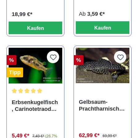
titteya
Ab
3,59 €*
18,99 €*
Kaufen
Kaufen
%
%
Tipp
Durchschnittliche Bewertung von 5 von 5 Sternen
Gelbsaum-
Erbsenkugelfisch
Prachtharnischw
, Carinotetraodon
els, L81,
travancoricus
Baryancistrus
(Minifisch)
spec., 6-8 cm
62,99 €*
5,49 €*
69,99 €*
7,49 €*
(26.7%