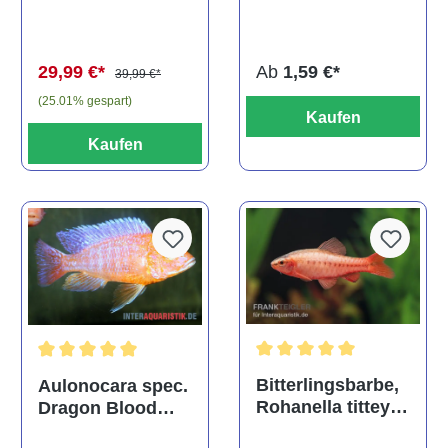
multidentata
auratus
(Kaltwasser)
Ab
1,59 €*
29,99 €*
39,99 €*
(25.01% gespart)
Kaufen
Kaufen
Durchschnittliche Bewertu
Durchschnittliche Bewertung von 5 von 5 Sternen
Bitterlingsbarbe,
Aulonocara spec.
Rohanella titteya,
Dragon Blood
ehem. Puntius
albino, DNZ