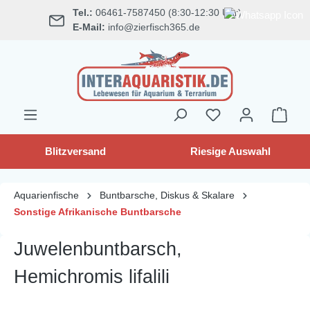
Tel.:
06461-7587450 (8:30-12:30 Uhr)
alt springen
E-Mail:
info@zierfisch365.de
Blitzversand
Riesige Auswahl
Aquarienfische
Buntbarsche, Diskus & Skalare
Sonstige Afrikanische Buntbarsche
Juwelenbuntbarsch,
Hemichromis lifalili