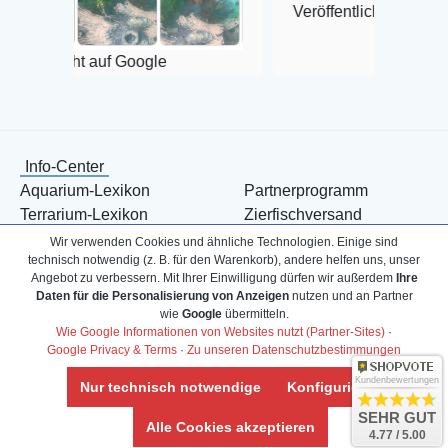
Veröffentlicht auf Google
f Google
Info-Center
Aquarium-Lexikon
Partnerprogramm
Terrarium-Lexikon
Zierfischversand
Bestell-Hilfe
Meerwasser Shop
Wir verwenden Cookies und ähnliche Technologien. Einige sind
technisch notwendig (z. B. für den Warenkorb), andere helfen uns, unser
Bonuspunkte
Züchter-Ankauf
Angebot zu verbessern. Mit Ihrer Einwilligung dürfen wir außerdem
Ihre
Über uns
Content anbieten
Daten für die Personalisierung von Anzeigen
nutzen und an Partner
Versandkosten
Kontaktformular
wie
Google
übermitteln.
Wie Google Informationen von Websites nutzt (Partner-Sites)
·
Zahlarten
Influencer
Google Privacy & Terms
·
Zu unseren Datenschutzbestimmungen
Blog
Abholung
Kundenbewertungen
Nur technisch notwendige
Konfigurieren
SEHR GUT
Alle Cookies akzeptieren
4.77 / 5.00