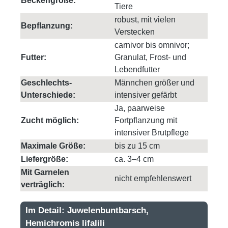
Beckengröße:
Tiere
robust, mit vielen
Bepflanzung:
Verstecken
carnivor bis omnivor;
Futter:
Granulat, Frost- und
Lebendfutter
Geschlechts-
Männchen größer und
Unterschiede:
intensiver gefärbt
Ja, paarweise
Zucht möglich:
Fortpflanzung mit
intensiver Brutpflege
Maximale Größe:
bis zu 15 cm
Liefergröße:
ca. 3–4 cm
Mit Garnelen
nicht empfehlenswert
verträglich:
Im Detail: Juwelenbuntbarsch,
Hemichromis lifalili