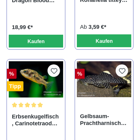
Rohanella titteya,
Dragon Blood
ehem. Puntius
albino, DNZ
titteya
Ab
3,59 €*
18,99 €*
Kaufen
Kaufen
%
%
Tipp
Durchschnittliche Bewertung von 5 von 5 Sternen
Gelbsaum-
Erbsenkugelfisch
Prachtharnischw
, Carinotetraodon
els, L81,
travancoricus
Baryancistrus
(Minifisch)