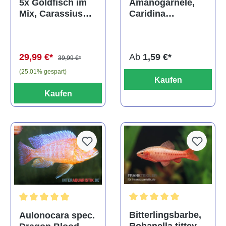
Amanogarnele,
5x Goldfisch im
Caridina
Mix, Carassius
multidentata
auratus
(Kaltwasser)
Ab
1,59 €*
29,99 €*
39,99 €*
(25.01% gespart)
Kaufen
Kaufen
Durchschnittliche Bewertu
Durchschnittliche Bewertung von 5 von 5 Sternen
Bitterlingsbarbe,
Aulonocara spec.