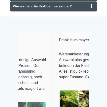
Wie werden die Krabben versendet?
Frank Hackmayer
★★★★
Warenanlieferung Top und die
esige Auswahl
Auswahl plus gesundheitliches
eisen. Der
befinden der Fische einwandfrei.
nsinnig
Alles ist quick lebendig und im
ässig, noch
super Zustand. Gerne wieder 😃
hnell und
reagiert wie