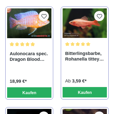
Durchschnittliche Bewertu
Durchschnittliche Bewertung von 5 von 5 Sternen
Bitterlingsbarbe,
Aulonocara spec.
Rohanella titteya,
Dragon Blood
ehem. Puntius
albino, DNZ
titteya
Ab
3,59 €*
18,99 €*
Kaufen
Kaufen