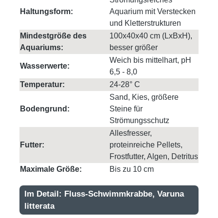
Haltungsform:
Aquarium mit Verstecken
und Kletterstrukturen
Mindestgröße des
100x40x40 cm (LxBxH),
Aquariums:
besser größer
Weich bis mittelhart, pH
Wasserwerte:
6,5 - 8,0
Temperatur:
24-28° C
Sand, Kies, größere
Bodengrund:
Steine für
Strömungsschutz
Allesfresser,
Futter:
proteinreiche Pellets,
Frostfutter, Algen, Detritus
Maximale Größe:
Bis zu 10 cm
Im Detail: Fluss-Schwimmkrabbe, Varuna
litterata