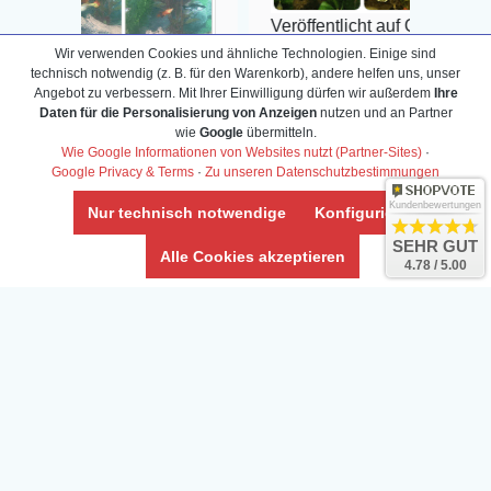
Veröffentlicht auf Google
Wir verwenden Cookies und ähnliche Technologien. Einige sind
technisch notwendig (z. B. für den Warenkorb), andere helfen uns, unser
ogle
Angebot zu verbessern. Mit Ihrer Einwilligung dürfen wir außerdem
Ihre
Daten für die Personalisierung von Anzeigen
nutzen und an Partner
wie
Google
übermitteln.
Wie Google Informationen von Websites nutzt (Partner-Sites)
·
Google Privacy & Terms
·
Zu unseren Datenschutzbestimmungen
Info-Center
Kundenbewertungen
Nur technisch notwendige
Konfigurieren
Aquarium-Lexikon
Partnerprogramm
SEHR GUT
Terrarium-Lexikon
Zierfischversand
Alle Cookies akzeptieren
4.78 / 5.00
Bestell-Hilfe
Meerwasser Shop
Bonuspunkte
Züchter-Ankauf
Über uns
Content anbieten
Versandkosten
Kontaktformular
Zahlarten
Influencer
Blog
Abholung