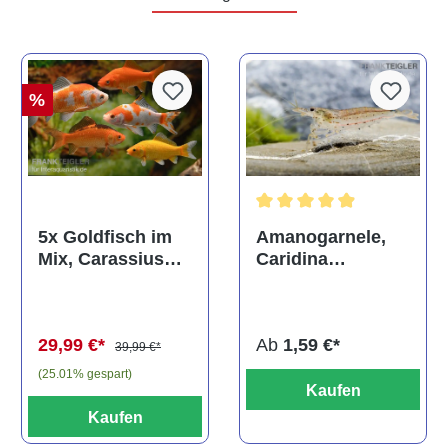
%
Durchschnittliche Bewertun
Amanogarnele,
5x Goldfisch im
Caridina
Mix, Carassius
multidentata
auratus
(Kaltwasser)
Ab
1,59 €*
29,99 €*
39,99 €*
(25.01% gespart)
Kaufen
Kaufen