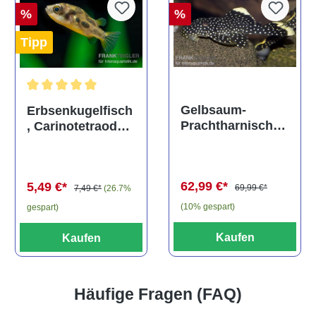
%
%
Tipp
Durchschnittliche Bewertung von 5 von 5 Sternen
Gelbsaum-
Erbsenkugelfisch
Prachtharnischw
, Carinotetraodon
els, L81,
travancoricus
Baryancistrus
(Minifisch)
spec., 6-8 cm
62,99 €*
5,49 €*
69,99 €*
7,49 €*
(26.7%
(10% gespart)
gespart)
Kaufen
Kaufen
Häufige Fragen (FAQ)