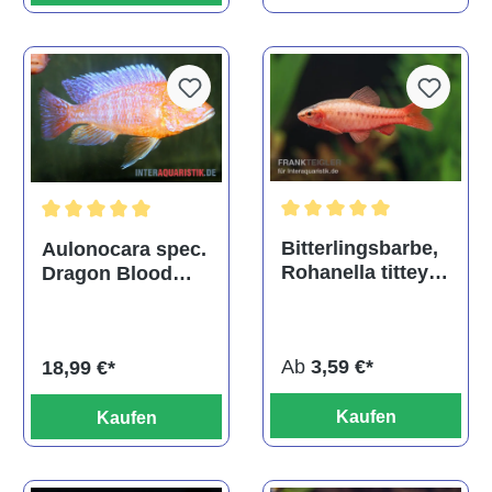
Durchschnittliche Bewertu
Durchschnittliche Bewertung von 5 von 5 Sternen
Bitterlingsbarbe,
Aulonocara spec.
Rohanella titteya,
Dragon Blood
ehem. Puntius
albino, DNZ
titteya
Ab
3,59 €*
18,99 €*
Kaufen
Kaufen