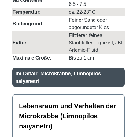
Wasserwerte:
6,5 - 7,5
Temperatur:
ca. 22-28° C
Feiner Sand oder
Bodengrund:
abgerundeter Kies
Filtrierer, feines
Futter:
Staubfutter, Liquizell, JBL
Artemio-Fluid
Maximale Größe:
Bis zu 1 cm
Im Detail: Microkrabbe, Limnopilos
naiyanetri
Lebensraum und Verhalten der
Microkrabbe (Limnopilos
naiyanetri)