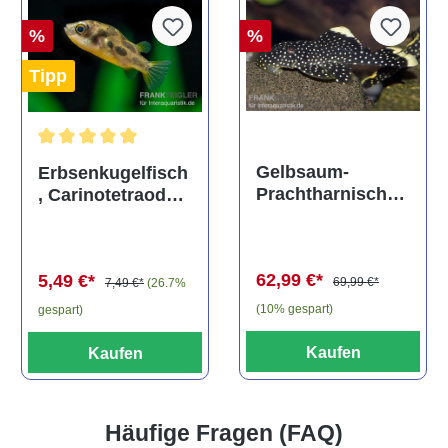
%
%
Tipp
Durchschnittliche Bewertung von 5 von 5 Sternen
Gelbsaum-
Erbsenkugelfisch
Prachtharnischw
, Carinotetraodon
els, L81,
travancoricus
Baryancistrus
(Minifisch)
spec., 6-8 cm
62,99 €*
5,49 €*
69,99 €*
7,49 €*
(26.7%
(10% gespart)
gespart)
Kaufen
Kaufen
Häufige Fragen (FAQ)