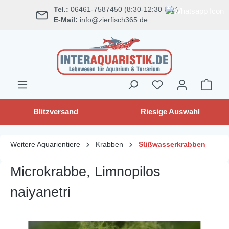
Tel.:
06461-7587450 (8:30-12:30 Uhr)
alt springen
E-Mail:
info@zierfisch365.de
Blitzversand
Riesige Auswahl
Weitere Aquarientiere
Krabben
Süßwasserkrabben
Microkrabbe, Limnopilos
naiyanetri
Bildergalerie überspringen