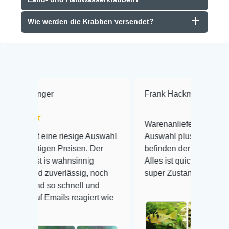
Wie werden die Krabben versendet?
Frank Hackmayer
★★★★
Warenanlieferung Top und die
 riesige Auswahl
Auswahl plus gesundheitliches
 Preisen. Der
befinden der Fische einwandfrei.
wahnsinnig
Alles ist quick lebendig und im
erlässig, noch
super Zustand. Gerne wieder 😃
 schnell und
ils reagiert wie