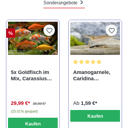
Sonderangebote
%
Durchschnittliche Bewertun
Amanogarnele,
5x Goldfisch im
Caridina
Mix, Carassius
multidentata
auratus
(Kaltwasser)
Ab
1,59 €*
29,99 €*
39,99 €*
(25.01% gespart)
Kaufen
Kaufen