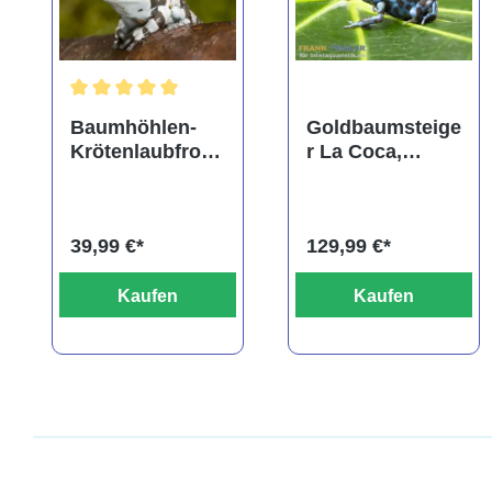
Durchschnittliche Bewertung von 5 von 5 Sternen
Baumhöhlen-
Goldbaumsteige
Krötenlaubfrosc
r La Coca,
h,
Dendrobates
Trachycephalus
auratus
resinifictrix
39,99 €*
129,99 €*
Kaufen
Kaufen