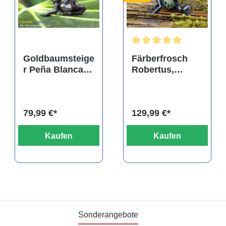
Durchschnittliche Bewertu
Goldbaumsteige
Färberfrosch
r Peña Blanca,
Robertus,
Dendrobates
Dendrobates
auratus
tinctorius
79,99 €*
129,99 €*
Kaufen
Kaufen
Sonderangebote