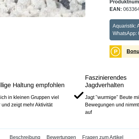
Produktnum
EAN:
06336
Aquaristik:
WhatsApp: 
P
Bonu
Faszinierendes
llige Haltung empfohlen
Jagdverhalten
sich in kleinen Gruppen viel
Jagt "wurmige" Beute mit
 und zeigt mehr Aktivität
Bewegungen und nimmt F
auf
Beschreibung
Bewertungen
Fragen zum Artikel