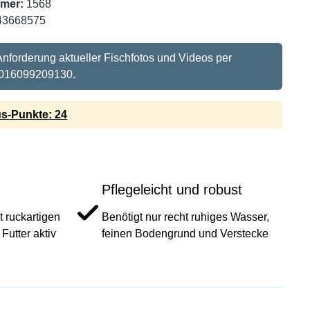
mer:
1568
43668575
 Anforderung aktueller Fischfotos und Videos per
016099209130.
s-Punkte: 24
Pflegeleicht und robust
 ruckartigen
Benötigt nur recht ruhiges Wasser,
utter aktiv
feinen Bodengrund und Verstecke