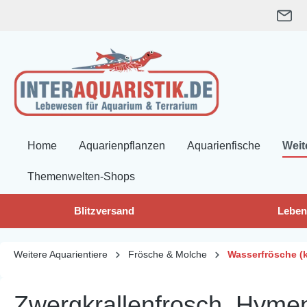
springen
Zur Hauptnavigation springen
Home
Aquarienpflanzen
Aquarienfische
Weit
Themenwelten-Shops
Blitzversand
Leben
Weitere Aquarientiere
Frösche & Molche
Wasserfrösche (k
Zwergkrallenfrosch, Hymen