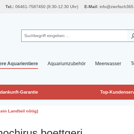
Tel.:
06461-7587450 (8:30-12:30 Uhr)
E-Mail:
info@zierfisch365
ere Aquarientiere
Aquariumzubehör
Meerwasser
T
dankunft-Garantie
Top-Kundenserv
ein Landteil nötig)
ochirus boettgeri