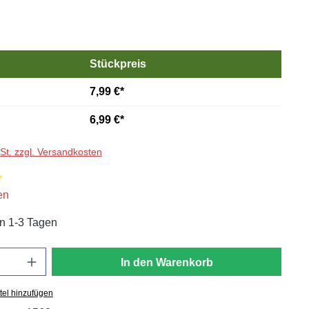
Stückpreis
7,99 €*
6,99 €*
wSt. zzgl. Versandkosten
liche Bewertung von 5 von 5 Sternen
en
in 1-3 Tagen
In den Warenkorb
tel hinzufügen