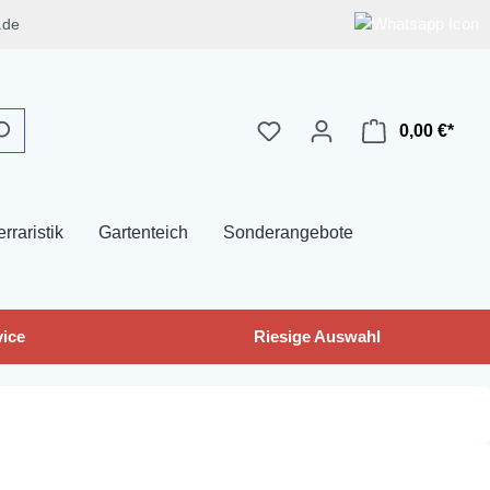
.de
0,00 €*
erraristik
Gartenteich
Sonderangebote
ice
Riesige Auswahl