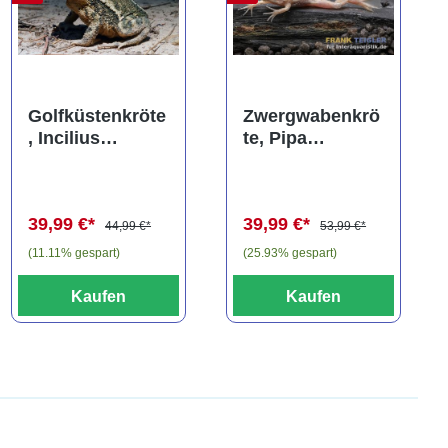
ng von 5 von 5 Sternen
Golfküstenkröte
Zwergwabenkrö
, Incilius
te, Pipa
valliceps (Bufo
carvalhoi,
valliceps)
Rarität
39,99 €*
39,99 €*
44,99 €*
53,99 €*
(11.11% gespart)
(25.93% gespart)
Kaufen
Kaufen