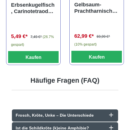
Durchschnittliche Bewertung von 5 von 5 Sternen
Gelbsaum-
Erbsenkugelfisch
Prachtharnischw
, Carinotetraodon
els, L81,
travancoricus
Baryancistrus
(Minifisch)
spec., 6-8 cm
62,99 €*
5,49 €*
69,99 €*
7,49 €*
(26.7%
(10% gespart)
gespart)
Kaufen
Kaufen
Häufige Fragen (FAQ)
Frosch, Kröte, Unke – Die Unterschiede
Ist die Schildkröte (k)eine Amphibie?