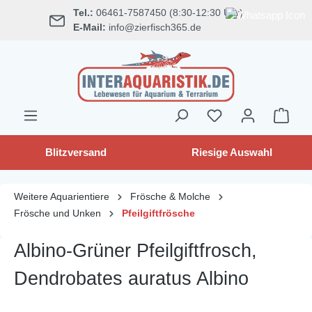
Tel.:
06461-7587450 (8:30-12:30 Uhr)
alt springen
E-Mail:
info@zierfisch365.de
Blitzversand
Riesige Auswahl
Weitere Aquarientiere
Frösche & Molche
Frösche und Unken
Pfeilgiftfrösche
Albino-Grüner Pfeilgiftfrosch,
Dendrobates auratus Albino