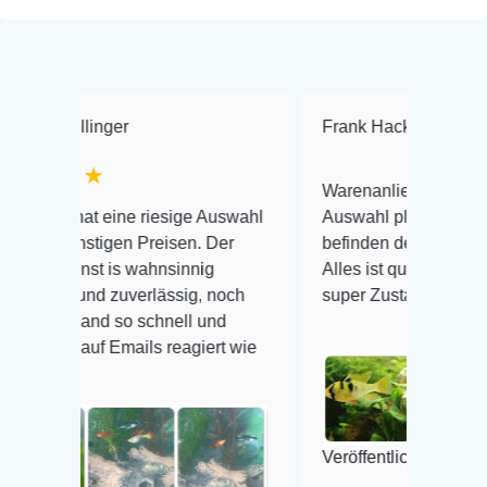
r
Frank Hackmayer
★★★★
Warenanlieferung Top und die
ne riesige Auswahl
Auswahl plus gesundheitliches
n Preisen. Der
befinden der Fische einwandfrei.
 wahnsinnig
Alles ist quick lebendig und im
uverlässig, noch
super Zustand. Gerne wieder 😃
o schnell und
ails reagiert wie
Veröffentlicht auf Google