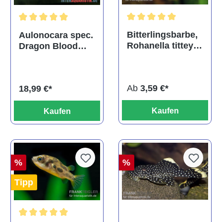
Durchschnittliche Bewertu
Durchschnittliche Bewertung von 5 von 5 Sternen
Bitterlingsbarbe,
Aulonocara spec.
Rohanella titteya,
Dragon Blood
ehem. Puntius
albino, DNZ
titteya
Ab
3,59 €*
18,99 €*
Kaufen
Kaufen
%
%
Tipp