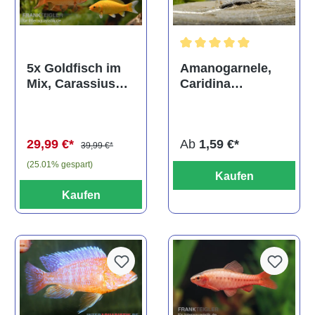
Durchschnittliche Bewertun
Amanogarnele,
5x Goldfisch im
Caridina
Mix, Carassius
multidentata
auratus
(Kaltwasser)
Ab
1,59 €*
29,99 €*
39,99 €*
(25.01% gespart)
Kaufen
Kaufen