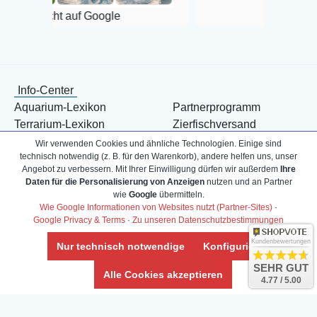
f Google
Info-Center
Aquarium-Lexikon
Partnerprogramm
Terrarium-Lexikon
Zierfischversand
Bestell-Hilfe
Meerwasser Shop
Wir verwenden Cookies und ähnliche Technologien. Einige sind
technisch notwendig (z. B. für den Warenkorb), andere helfen uns, unser
Bonuspunkte
Züchter-Ankauf
Angebot zu verbessern. Mit Ihrer Einwilligung dürfen wir außerdem
Ihre
Über uns
Content anbieten
Daten für die Personalisierung von Anzeigen
nutzen und an Partner
Versandkosten
Kontaktformular
wie
Google
übermitteln.
Wie Google Informationen von Websites nutzt (Partner-Sites)
·
Zahlarten
Influencer
Google Privacy & Terms
·
Zu unseren Datenschutzbestimmungen
Blog
Abholung
Kundenbewertungen
Nur technisch notwendige
Konfigurieren
SEHR GUT
Alle Cookies akzeptieren
4.77 / 5.00