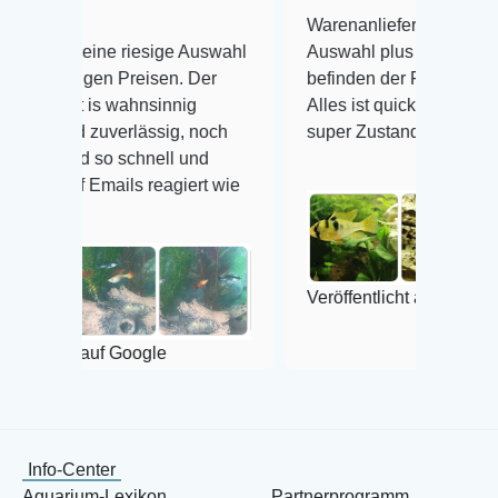
Warenanlieferung Top und die
riesige Auswahl
Auswahl plus gesundheitliches
Preisen. Der
befinden der Fische einwandfrei.
ahnsinnig
Alles ist quick lebendig und im
erlässig, noch
super Zustand. Gerne wieder 😃
schnell und
ls reagiert wie
Veröffentlicht auf Google
Google
Info-Center
Aquarium-Lexikon
Partnerprogramm