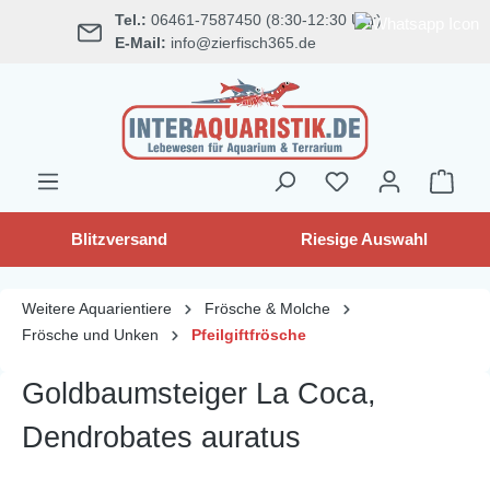
Tel.:
06461-7587450 (8:30-12:30 Uhr)
alt springen
E-Mail:
info@zierfisch365.de
Blitzversand
Riesige Auswahl
Weitere Aquarientiere
Frösche & Molche
Frösche und Unken
Pfeilgiftfrösche
Goldbaumsteiger La Coca,
Dendrobates auratus