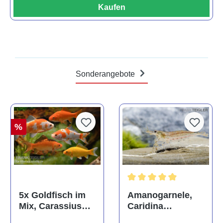
Kaufen
Sonderangebote
%
Durchschnittliche Bewertun
Amanogarnele,
5x Goldfisch im
Caridina
Mix, Carassius
multidentata
auratus