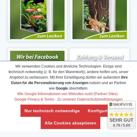
Wir verwenden Cookies und ähnliche Technologien. Einige sind
technisch notwendig (z. B. für den Warenkorb), andere helfen uns, unser
Angebot zu verbessern. Mit Ihrer Einwilligung dürfen wir außerdem
Ihre
Daten für die Personalisierung von Anzeigen
nutzen und an Partner
wie
Google
übermitteln.
Wie Google Informationen von Websites nutzt (Partner-Sites)
·
Google Privacy & Terms
·
Zu unseren Datenschutzbestimmungen
Kundenbewertungen
Nur technisch notwendige
Konfigurieren
SEHR GUT
Alle Cookies akzeptieren
4.78 / 5.00