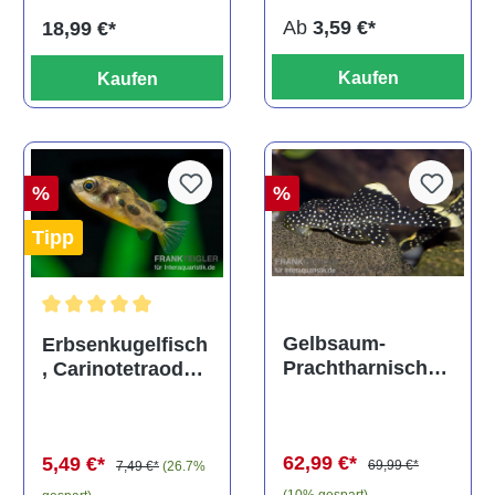
Ab
3,59 €*
18,99 €*
Kaufen
Kaufen
%
%
Tipp
Durchschnittliche Bewertung von 5 von 5 Sternen
Gelbsaum-
Erbsenkugelfisch
Prachtharnischw
, Carinotetraodon
els, L81,
travancoricus
Baryancistrus
(Minifisch)
spec., 6-8 cm
62,99 €*
5,49 €*
69,99 €*
7,49 €*
(26.7%