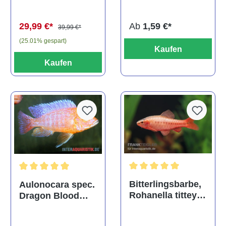
(Kaltwasser)
Ab
1,59 €*
29,99 €*
39,99 €*
(25.01% gespart)
Kaufen
Kaufen
Durchschnittliche Bewertu
Durchschnittliche Bewertung von 5 von 5 Sternen
Bitterlingsbarbe,
Aulonocara spec.
Rohanella titteya,
Dragon Blood
ehem. Puntius
albino, DNZ
titteya