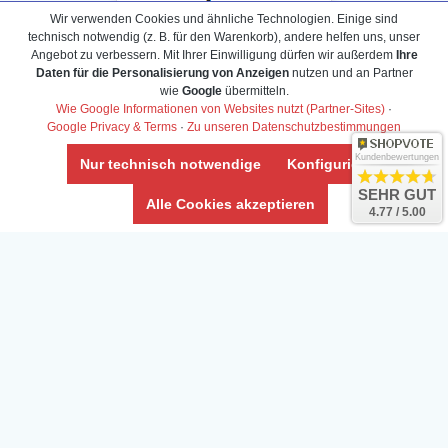
Wir verwenden Cookies und ähnliche Technologien. Einige sind
technisch notwendig (z. B. für den Warenkorb), andere helfen uns, unser
Angebot zu verbessern. Mit Ihrer Einwilligung dürfen wir außerdem
Ihre
Daten für die Personalisierung von Anzeigen
nutzen und an Partner
wie
Google
übermitteln.
Wie Google Informationen von Websites nutzt (Partner-Sites)
·
Google Privacy & Terms
·
Zu unseren Datenschutzbestimmungen
Kundenbewertungen
Nur technisch notwendige
Konfigurieren
SEHR GUT
Daten­schutz­erklärung
Alle Cookies akzeptieren
4.77 / 5.00
Widerrufs­recht /Widerrufs­formular
AGB & Info
Impressum
Umwelt und Entsorgung
Vertrag widerrufen
* Alle Preise inkl. ges. MwSt. zzgl.
Versandkosten
Zierfische, Garnelen, Krebse, Wasserschnecken (Wirbellose),
Aquarienpflanzen & Aquarium-Zubehör preiswert online kaufen.