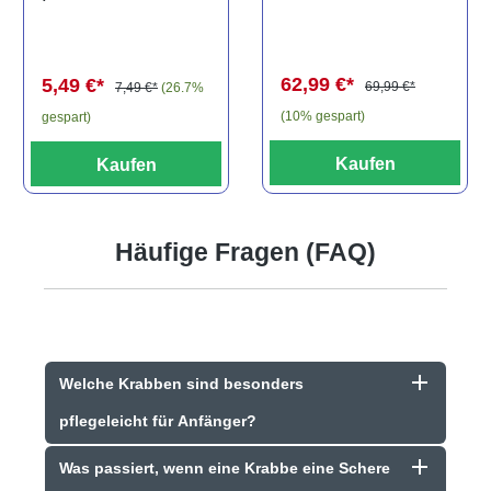
els, L81,
travancoricus
Baryancistrus
(Minifisch)
spec., 6-8 cm
62,99 €*
5,49 €*
69,99 €*
7,49 €*
(26.7%
(10% gespart)
gespart)
Kaufen
Kaufen
Häufige Fragen (FAQ)
Welche Krabben sind besonders
pflegeleicht für Anfänger?
Was passiert, wenn eine Krabbe eine Schere