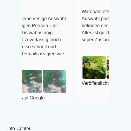
Warenanlieferung Top und die
e riesige Auswahl
Auswahl plus gesundheitliches
 Preisen. Der
befinden der Fische einwandfrei.
wahnsinnig
Alles ist quick lebendig und im
verlässig, noch
super Zustand. Gerne wieder 😃
 schnell und
ils reagiert wie
Veröffentlicht auf Google
 Google
Info-Center