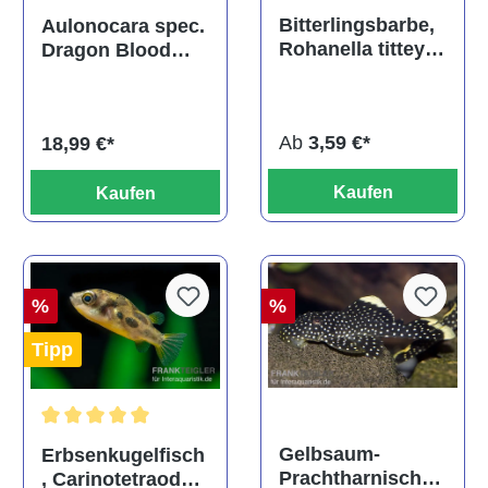
Durchschnittliche Bewertu
Durchschnittliche Bewertung von 5 von 5 Sternen
Bitterlingsbarbe,
Aulonocara spec.
Rohanella titteya,
Dragon Blood
ehem. Puntius
albino, DNZ
titteya
Ab
3,59 €*
18,99 €*
Kaufen
Kaufen
%
%
Tipp
Durchschnittliche Bewertung von 5 von 5 Sternen
Gelbsaum-
Erbsenkugelfisch
Prachtharnischw
, Carinotetraodon