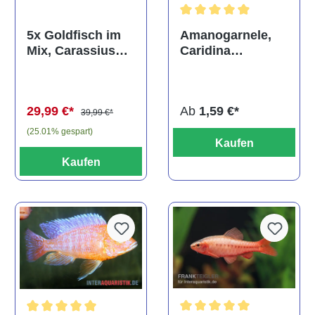
Durchschnittliche Bewertun
Amanogarnele,
5x Goldfisch im
Caridina
Mix, Carassius
multidentata
auratus
(Kaltwasser)
Ab
1,59 €*
29,99 €*
39,99 €*
(25.01% gespart)
Kaufen
Kaufen