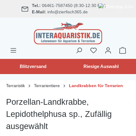
Tel.:
06461-7587450 (8:30-12:30 Uhr)
alt springen
E-Mail:
info@zierfisch365.de
Blitzversand
Riesige Auswahl
Terraristik
Terrarientiere
Landkrabben für Terrarien
Porzellan-Landkrabbe,
Lepidothelphusa sp., Zufällig
ausgewählt