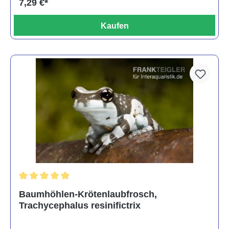
7,29 €*
Kaufen
Durchschnittliche Bewertung von 5 von 5 Sternen
Baumhöhlen-Krötenlaubfrosch,
Trachycephalus resinifictrix