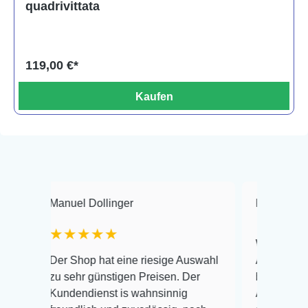
quadrivittata
119,00 €*
Kaufen
Manuel Dollinger
Frank Hackmayer
★★★★★
Warenanlieferung Top
Der Shop hat eine riesige Auswahl
Auswahl plus gesundh
zu sehr günstigen Preisen. Der
befinden der Fische e
Kundendienst is wahnsinnig
Alles ist quick lebend