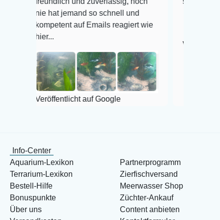
reundlich und zuverlässig, noch
super Zustand. Gerne
nie hat jemand so schnell und
kompetent auf Emails reagiert wie
ier...
Veröffentlicht auf Goo
eröffentlicht auf Google
Info-Center
Aquarium-Lexikon
Partnerprogramm
Terrarium-Lexikon
Zierfischversand
Bestell-Hilfe
Meerwasser Shop
Bonuspunkte
Züchter-Ankauf
Über uns
Content anbieten