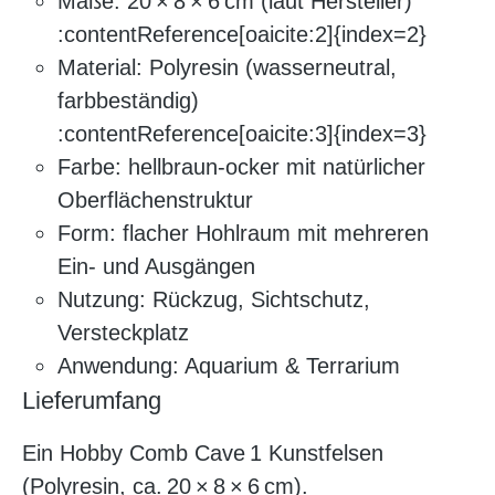
Maße: 20 × 8 × 6 cm (laut Hersteller)
:contentReference[oaicite:2]{index=2}
Material: Polyresin (wasserneutral,
farbbeständig)
:contentReference[oaicite:3]{index=3}
Farbe: hellbraun‑ocker mit natürlicher
Oberflächenstruktur
Form: flacher Hohlraum mit mehreren
Ein- und Ausgängen
Nutzung: Rückzug, Sichtschutz,
Versteckplatz
Anwendung: Aquarium & Terrarium
Lieferumfang
Ein Hobby Comb Cave 1 Kunstfelsen
(Polyresin, ca. 20 × 8 × 6 cm).