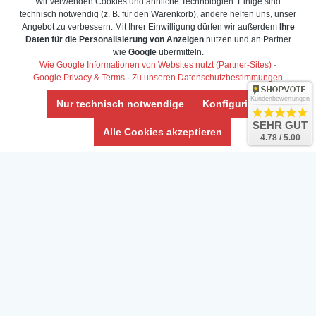
Wir verwenden Cookies und ähnliche Technologien. Einige sind
technisch notwendig (z. B. für den Warenkorb), andere helfen uns, unser
Angebot zu verbessern. Mit Ihrer Einwilligung dürfen wir außerdem
Ihre
Daten für die Personalisierung von Anzeigen
nutzen und an Partner
Daten­schutz­erklärung
wie
Google
übermitteln.
Widerrufs­recht /Widerrufs­formular
Wie Google Informationen von Websites nutzt (Partner-Sites)
·
Google Privacy & Terms
·
Zu unseren Datenschutzbestimmungen
AGB & Info
Impressum
Kundenbewertungen
Nur technisch notwendige
Konfigurieren
Umwelt und Entsorgung
SEHR GUT
Alle Cookies akzeptieren
4.78 / 5.00
Vertrag widerrufen
* Alle Preise inkl. ges. MwSt. zzgl.
Versandkosten
Zierfische, Garnelen, Krebse, Wasserschnecken (Wirbellose),
Aquarienpflanzen & Aquarium-Zubehör preiswert online kaufen.
© Copyright 2024 Interaquaristik.de Shop, Aquarium und
Gartenteich Shop. Alle Rechte vorbehalten.