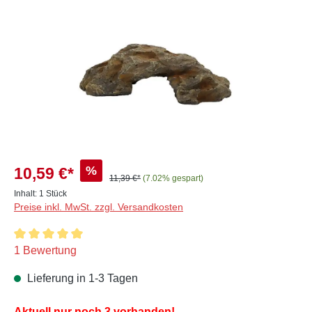
%
10,59 €*
11,39 €*
(7.02% gespart)
Inhalt:
1 Stück
Preise inkl. MwSt. zzgl. Versandkosten
Durchschnittliche Bewertung von 5 von 5 Sternen
1 Bewertung
Lieferung in 1-3 Tagen
Aktuell nur noch 3 vorhanden!