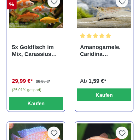
%
Durchschnittliche Bewertun
Amanogarnele,
5x Goldfisch im
Caridina
Mix, Carassius
multidentata
auratus
(Kaltwasser)
Ab
1,59 €*
29,99 €*
39,99 €*
(25.01% gespart)
Kaufen
Kaufen