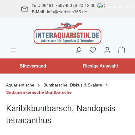
Tel.:
06461-7587450 (8:30-12:30 Uhr)
alt springen
E-Mail:
info@zierfisch365.de
Blitzversand
Riesige Auswahl
Aquarienfische
Buntbarsche, Diskus & Skalare
Südamerikanische Buntbarsche
Karibikbuntbarsch, Nandopsis
tetracanthus