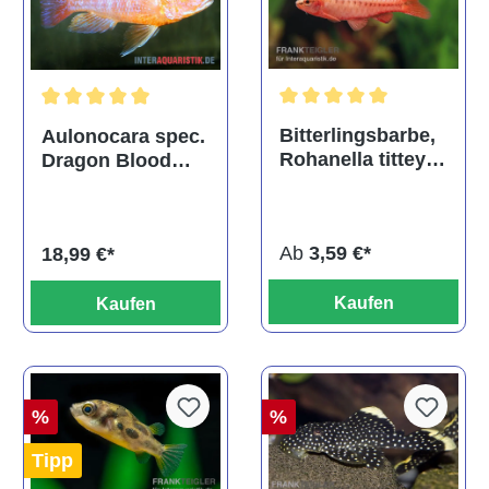
Durchschnittliche Bewertu
Durchschnittliche Bewertung von 5 von 5 Sternen
Bitterlingsbarbe,
Aulonocara spec.
Rohanella titteya,
Dragon Blood
ehem. Puntius
albino, DNZ
titteya
Ab
3,59 €*
18,99 €*
Kaufen
Kaufen
%
%
Tipp