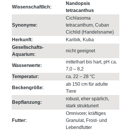
Nandopsis
Wissenschaftlich:
tetracanthus
Cichlasoma
Synonyme:
tetracanthum, Cuban
Cichlid (Handelsname)
Herkunft:
Karibik, Kuba
Gesellschafts-
nicht geeignet
Aquarium:
mittelhart bis hart, pH ca.
Wasserwerte:
7,0 – 8,2
Temperatur:
ca. 22 – 28 °C
ab 150 cm für adulte
Beckengröße:
Tiere
robust, eher spärlich,
Bepflanzung:
stark strukturiert
Omnivore; kräftiges
Futter:
Granulat, Frost- und
Lebendfutter