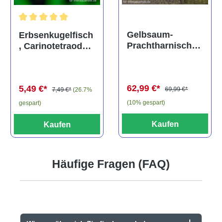
Durchschnittliche Bewertung von 5 von 5 Sternen
Gelbsaum-
Erbsenkugelfisch
Prachtharnischw
, Carinotetraodon
els, L81,
travancoricus
Baryancistrus
(Minifisch)
spec., 6-8 cm
62,99 €*
5,49 €*
69,99 €*
7,49 €*
(26.7%
(10% gespart)
gespart)
Kaufen
Kaufen
Häufige Fragen (FAQ)