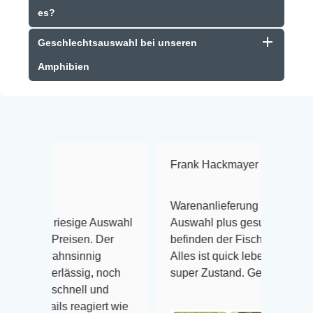
es?
Geschlechtsauswahl bei unseren
Amphibien
Frank Hackmayer
★★★★
Warenanlieferung Top und die
riesige Auswahl
Auswahl plus gesundheitliches
reisen. Der
befinden der Fische einwandfrei.
hnsinnig
Alles ist quick lebendig und im
rlässig, noch
super Zustand. Gerne wieder 😃
chnell und
s reagiert wie