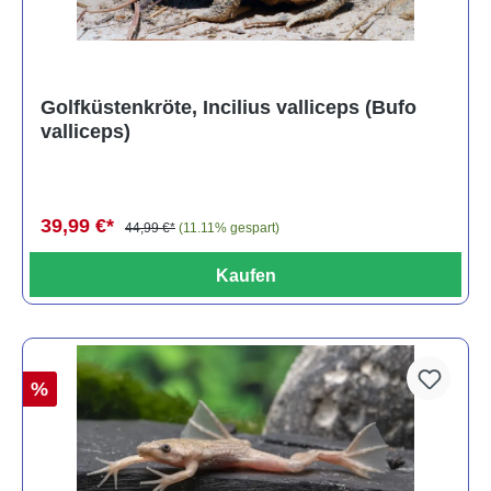
Golfküstenkröte, Incilius valliceps (Bufo
valliceps)
39,99 €*
44,99 €*
(11.11% gespart)
Kaufen
%