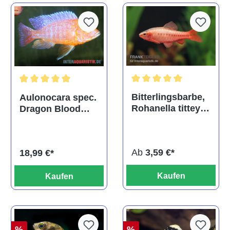
Durchschnittliche Bewertu
Durchschnittliche Bewertung von 5 von 5 Sternen
Bitterlingsbarbe,
Aulonocara spec.
Rohanella titteya,
Dragon Blood
ehem. Puntius
albino, DNZ
titteya
Ab
3,59 €*
18,99 €*
Kaufen
Kaufen
%
%