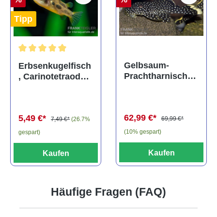
Tipp
Durchschnittliche Bewertung von 5 von 5 Sternen
Gelbsaum-
Erbsenkugelfisch
Prachtharnischw
, Carinotetraodon
els, L81,
travancoricus
Baryancistrus
(Minifisch)
spec., 6-8 cm
62,99 €*
5,49 €*
69,99 €*
7,49 €*
(26.7%
(10% gespart)
gespart)
Kaufen
Kaufen
Häufige Fragen (FAQ)