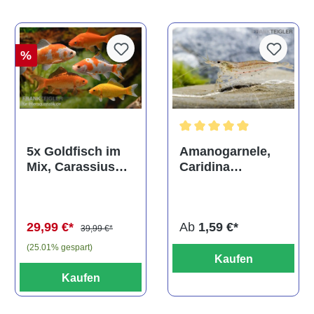
%
Durchschnittliche Bewertun
Amanogarnele,
5x Goldfisch im
Caridina
Mix, Carassius
multidentata
auratus
(Kaltwasser)
Ab
1,59 €*
29,99 €*
39,99 €*
(25.01% gespart)
Kaufen
Kaufen