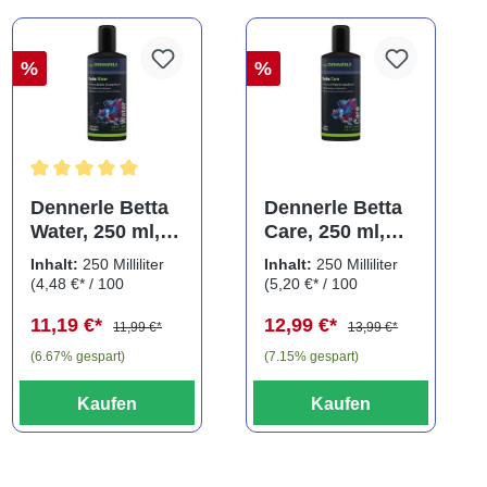
%
%
ng von 5 von 5 Sternen
Durchschnittliche Bewertung von 5 von 5 Sternen
Dennerle Betta
Dennerle Betta
Water, 250 ml,
Care, 250 ml,
Wasseraufbereit
Wasserzusatz
Inhalt:
250 Milliliter
Inhalt:
250 Milliliter
er für
für Kampffische
(4,48 €* / 100
(5,20 €* / 100
Kampffische
Milliliter)
Milliliter)
11,19 €*
12,99 €*
11,99 €*
13,99 €*
(6.67% gespart)
(7.15% gespart)
Kaufen
Kaufen