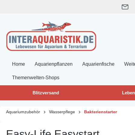
springen
Zur Hauptnavigation springen
Home
Aquarienpflanzen
Aquarienfische
Weit
Themenwelten-Shops
Blitzversand
Leben
Aquariumzubehör
Wasserpflege
Bakterienstarter
Easy-Life Easystart