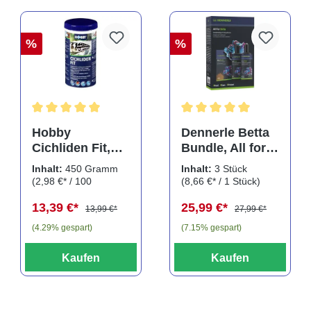
%
%
Durchschnittliche Bewertung von 5 von 5 Sternen
Durchschnittliche Bewertu
Hobby
Dennerle Betta
Cichliden Fit,
Bundle, All for
450 g
Betta, Pflegeset
Inhalt:
450 Gramm
Inhalt:
3 Stück
für
(2,98 €* / 100
(8,66 €* / 1 Stück)
Kampffische, 3
Gramm)
13,39 €*
25,99 €*
teilig
13,99 €*
27,99 €*
(4.29% gespart)
(7.15% gespart)
Kaufen
Kaufen