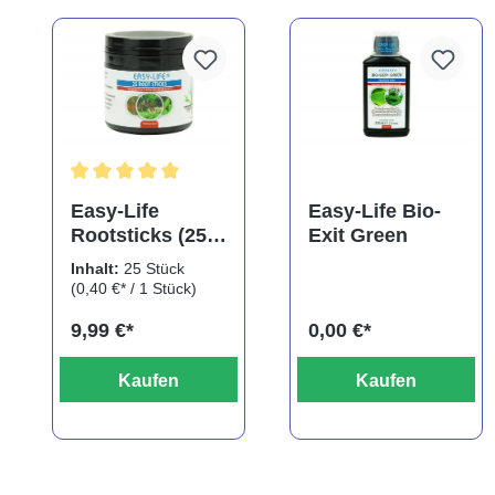
Durchschnittliche Bewertung von 5 von 5 Sternen
Easy-Life
Easy-Life Bio-
Rootsticks (25
Exit Green
Sticks)
Inhalt:
25 Stück
(0,40 €* / 1 Stück)
9,99 €*
0,00 €*
Kaufen
Kaufen