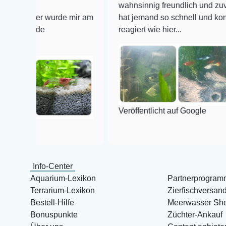
wahnsinnig freundlich und zuverlässig, 
ier wurde mir am
hat jemand so schnell und kompetent au
nde
reagiert wie hier...
Veröffentlicht auf Google
Info-Center
Aquarium-Lexikon
Partnerprogram
Terrarium-Lexikon
Zierfischversan
Bestell-Hilfe
Meerwasser Sh
Bonuspunkte
Züchter-Ankauf