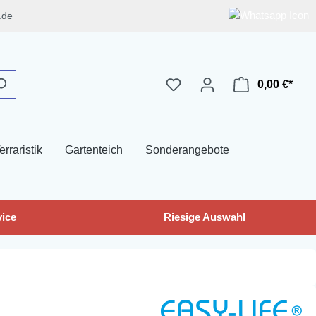
.de
0,00 €*
erraristik
Gartenteich
Sonderangebote
ice
Riesige Auswahl