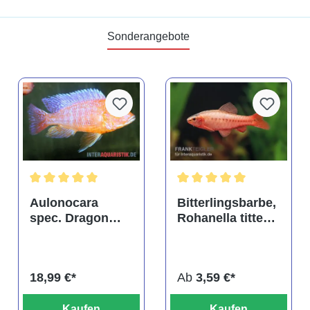
Sonderangebote
tung von 4.9 von 5 Sternen
Durchschnittliche Bewertung von 5 von 5 Sternen
Durchschnittliche Bewertu
Aulonocara
Bitterlingsbarbe,
spec. Dragon
Rohanella titteya,
Blood albino,
ehem. Puntius
DNZ
titteya
18,99 €*
Ab
3,59 €*
Kaufen
Kaufen