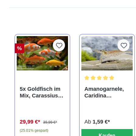
%
Durchschnittliche Bewer
5x Goldfisch im
Amanogarnele,
Mix, Carassius
Caridina
auratus
multidentata
(Kaltwasser)
29,99 €*
Ab
1,59 €*
39,99 €*
(25.01% gespart)
Kaufen