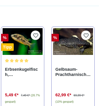
%
%
Tipp
ng von 5 von 5 Sternen
Durchschnittliche Bewertung von 5 von 5 Sternen
Erbsenkugelfisc
Gelbsaum-
h,
Prachtharnischw
Carinotetraodon
els, L81,
travancoricus
Baryancistrus
(Minifisch)
spec., 6-8 cm
5,49 €*
62,99 €*
7,49 €*
(26.7%
69,99 €*
gespart)
(10% gespart)