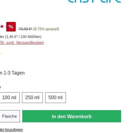
*
%
79,99 €*
(8.75% gespart)
iter
(1,46 €* / 100 Milliliter)
wSt. zzgl. Versandkosten
liche Bewertung von 5 von 5 Sternen
in 1-3 Tagen
auswählen
e
100 ml
250 ml
500 ml
Flasche
In den Warenkorb
tel hinzufügen