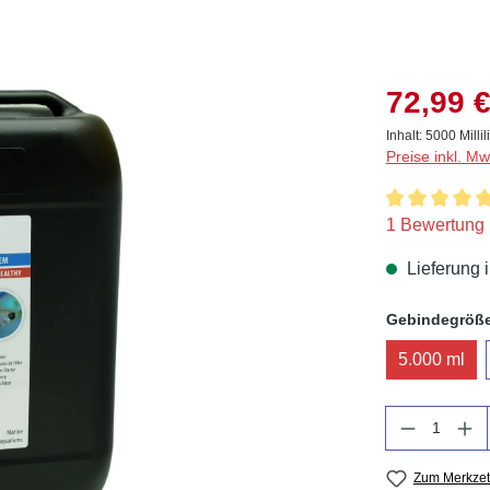
72,99 €
Inhalt:
5000 Millil
Preise inkl. M
Durchschnitt
1 Bewertung
Lieferung 
Gebindegröß
5.000 ml
Anzahl
Zum Merkzet