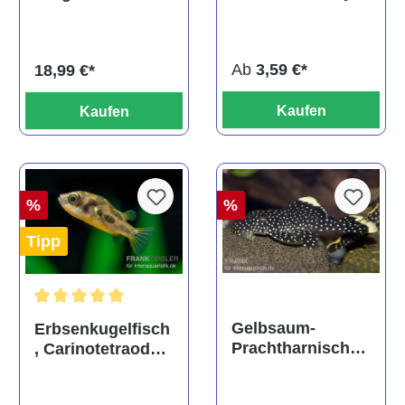
ehem. Puntius
albino, DNZ
titteya
Ab
3,59 €*
18,99 €*
Kaufen
Kaufen
%
%
Tipp
Durchschnittliche Bewertung von 5 von 5 Sternen
Gelbsaum-
Erbsenkugelfisch
Prachtharnischw
, Carinotetraodon
els, L81,
travancoricus
Baryancistrus
(Minifisch)