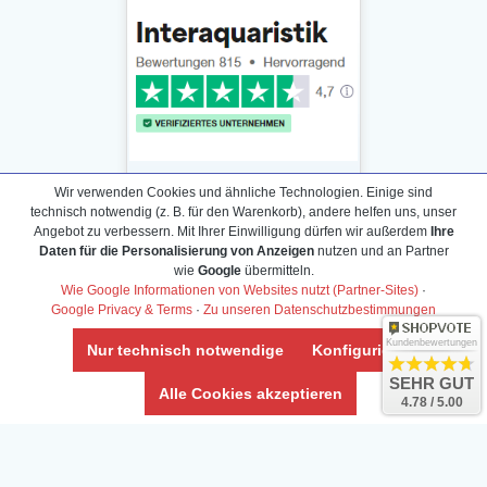
Wir verwenden Cookies und ähnliche Technologien. Einige sind
technisch notwendig (z. B. für den Warenkorb), andere helfen uns, unser
Angebot zu verbessern. Mit Ihrer Einwilligung dürfen wir außerdem
Ihre
Daten für die Personalisierung von Anzeigen
nutzen und an Partner
Daten­schutz­erklärung
wie
Google
übermitteln.
Widerrufs­recht /Widerrufs­formular
Wie Google Informationen von Websites nutzt (Partner-Sites)
·
Google Privacy & Terms
·
Zu unseren Datenschutzbestimmungen
AGB & Info
Impressum
Kundenbewertungen
Nur technisch notwendige
Konfigurieren
Umwelt und Entsorgung
SEHR GUT
Alle Cookies akzeptieren
4.78 / 5.00
Vertrag widerrufen
* Alle Preise inkl. ges. MwSt. zzgl.
Versandkosten