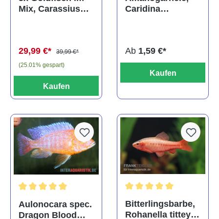
Caridina
Mix, Carassius
multidentata
auratus
(Kaltwasser)
Ab
1,59 €*
29,99 €*
39,99 €*
(25.01% gespart)
Kaufen
Kaufen
Durchschnittliche Bewertu
Durchschnittliche Bewertung von 5 von 5 Sternen
Bitterlingsbarbe,
Aulonocara spec.
Rohanella titteya,
Dragon Blood