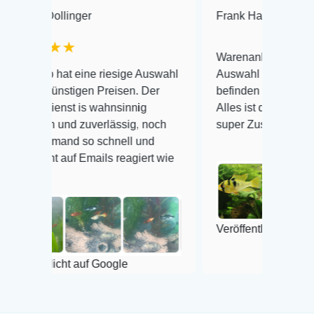
linger
Frank Hackmayer
★★★
★
Warenanlieferung Top und die
t eine riesige Auswahl
Auswahl plus gesundheitliches
stigen Preisen. Der
befinden der Fische einwandfrei
st is wahnsinnig
Alles ist quick lebendig und im
und zuverlässig, noch
super Zustand. Gerne wieder 😃
and so schnell und
uf Emails reagiert wie
Veröffentlicht auf Google
cht auf Google