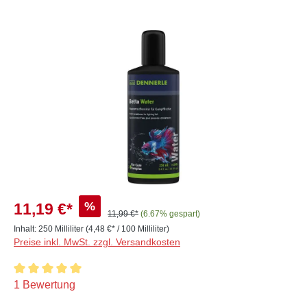
Bildergalerie überspringen
%
11,19 €*
11,99 €*
(6.67% gespart)
Inhalt:
250 Milliliter
(4,48 €* / 100 Milliliter)
Preise inkl. MwSt. zzgl. Versandkosten
Durchschnittliche Bewertung von 5 von 5 Sternen
1 Bewertung