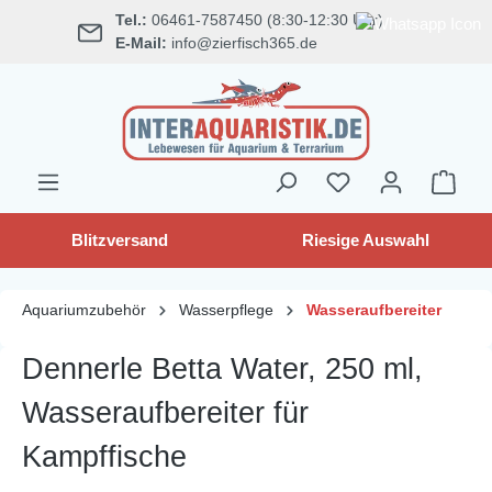
Tel.:
06461-7587450 (8:30-12:30 Uhr)
alt springen
E-Mail:
info@zierfisch365.de
Blitzversand
Riesige Auswahl
Aquariumzubehör
Wasserpflege
Wasseraufbereiter
Dennerle Betta Water, 250 ml,
Wasseraufbereiter für
Kampffische