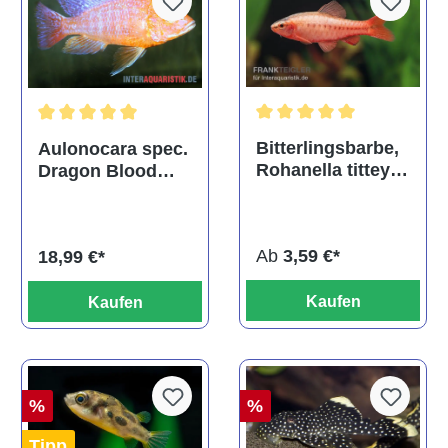
Durchschnittliche Bewertu
Durchschnittliche Bewertung von 5 von 5 Sternen
Bitterlingsbarbe,
Aulonocara spec.
Rohanella titteya,
Dragon Blood
ehem. Puntius
albino, DNZ
titteya
Ab
3,59 €*
18,99 €*
Kaufen
Kaufen
%
%
Tipp