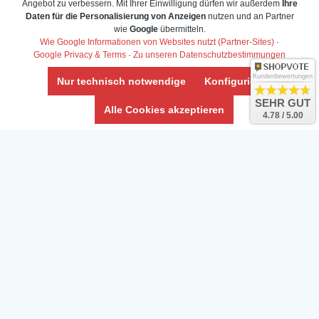
Angebot zu verbessern. Mit Ihrer Einwilligung dürfen wir außerdem
Ihre
Daten für die Personalisierung von Anzeigen
nutzen und an Partner
Daten­schutz­erklärung
wie
Google
übermitteln.
Widerrufs­recht /Widerrufs­formular
Wie Google Informationen von Websites nutzt (Partner-Sites)
·
Google Privacy & Terms
·
Zu unseren Datenschutzbestimmungen
AGB & Info
Impressum
Kundenbewertungen
Nur technisch notwendige
Konfigurieren
Umwelt und Entsorgung
SEHR GUT
Alle Cookies akzeptieren
4.78 / 5.00
Vertrag widerrufen
* Alle Preise inkl. ges. MwSt. zzgl.
Versandkosten
Zierfische, Garnelen, Krebse, Wasserschnecken (Wirbellose),
Aquarienpflanzen & Aquarium-Zubehör preiswert online kaufen.
© Copyright 2024 Interaquaristik.de Shop, Aquarium und
Gartenteich Shop. Alle Rechte vorbehalten.