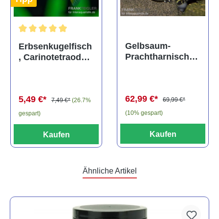
Durchschnittliche Bewertung von 5 von 5 Sternen
Gelbsaum-
Erbsenkugelfisch
Prachtharnischw
, Carinotetraodon
els, L81,
travancoricus
Baryancistrus
(Minifisch)
spec., 6-8 cm
62,99 €*
5,49 €*
69,99 €*
7,49 €*
(26.7%
(10% gespart)
gespart)
Kaufen
Kaufen
Ähnliche Artikel