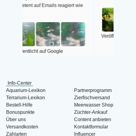
ent auf Emails reagiert wie
Veröffentlicht auf Google
ntlicht auf Google
Info-Center
Aquarium-Lexikon
Partnerprogramm
Terrarium-Lexikon
Zierfischversand
Bestell-Hilfe
Meerwasser Shop
Bonuspunkte
Züchter-Ankauf
Über uns
Content anbieten
Versandkosten
Kontaktformular
Zahlarten
Influencer