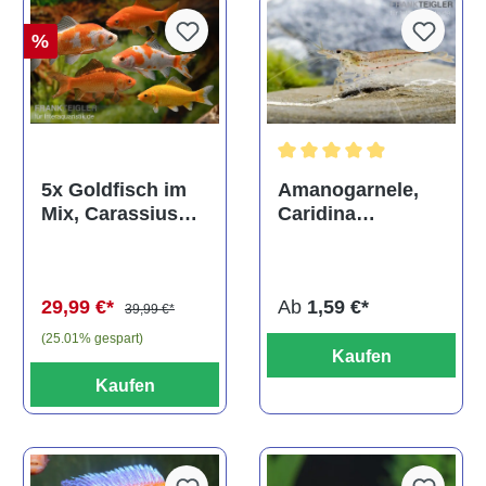
%
Durchschnittliche Bewertun
Amanogarnele,
5x Goldfisch im
Caridina
Mix, Carassius
multidentata
auratus
(Kaltwasser)
Ab
1,59 €*
29,99 €*
39,99 €*
(25.01% gespart)
Kaufen
Kaufen