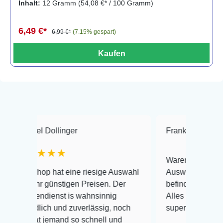
Inhalt:
12 Gramm
(54,08 €* / 100 Gramm)
6,49 €*
6,99 €*
(7.15% gespart)
Kaufen
 Dollinger
Frank Hackmayer
★
★★★
Warenanlieferung Top und d
op hat eine riesige Auswahl
Auswahl plus gesundheitli
r günstigen Preisen. Der
befinden der Fische einwand
dienst is wahnsinnig
Alles ist quick lebendig und
lich und zuverlässig, noch
super Zustand. Gerne wiede
t jemand so schnell und